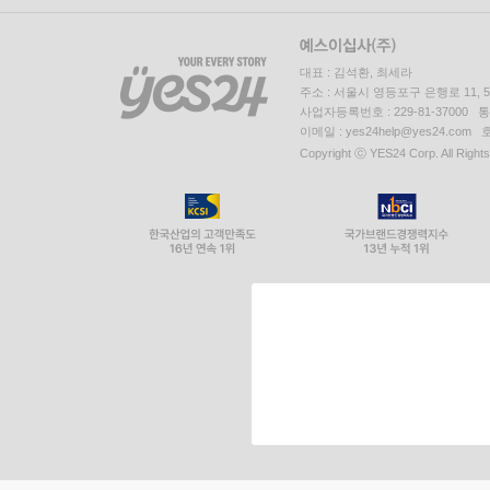
대표 : 김석환, 최세라
주소 : 서울시 영등포구 은행로 11,
사업자등록번호 : 229-81-37000 
이메일 : yes24help@yes24.c
Copyright ⓒ YES24 Corp. All Right