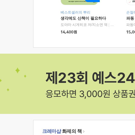
베스트셀러의 뿌리
손절
생각에도 산책이 필요하다
파동
도야마 시게히코 저/지소연 역
|
알에이치코리아(
파동
14,400
원
15,0
크레마샵
화제의 책