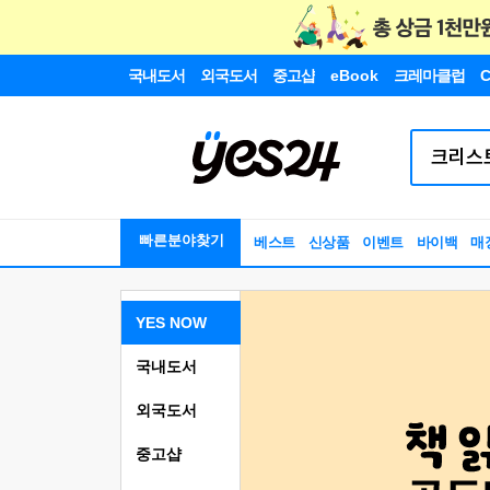
국내도서
외국도서
중고샵
eBook
크레마클럽
C
빠른분야찾기
베스트
신상품
이벤트
바이백
매
YES NOW
국내도서
외국도서
중고샵