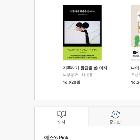
지푸라기 왕관을 쓴 여자
나이 
박상영 저
|
래빗홀
조선
16,920
원
16,2
도서
중고샵
예스's Pick