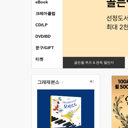
eBook
크레마클럽
CD/LP
DVD/BD
문구/GIFT
티켓
골든벨 퀴즈 & 완독 챌린지
그래제본소
4
/5