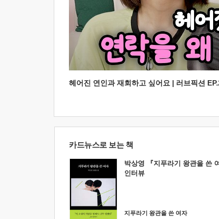
헤어진 연인과 재회하고 싶어요 | 러브픽션 EP.2
카드뉴스로 보는 책
박상영 『지푸라기 왕관을 쓴 
인터뷰
지푸라기 왕관을 쓴 여자