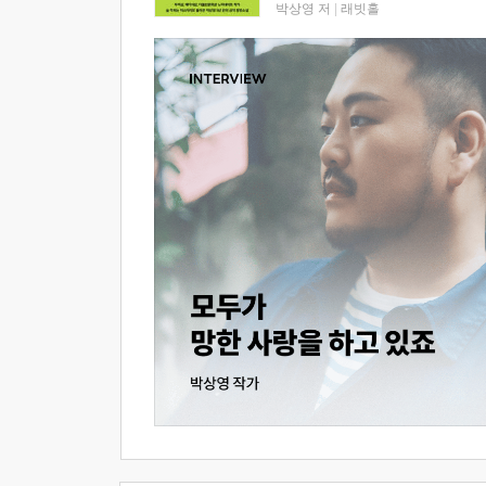
박상영 저
|
래빗홀