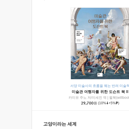
서양 미술사의 흐름을 꿰는 반려 미술
미술관 여행자를 위한 도슨트 북 II
카미유 주노 저/이세진 역
|
윌북(willboo
29,700
원
(10%
+5%
)
고양이라는 세계