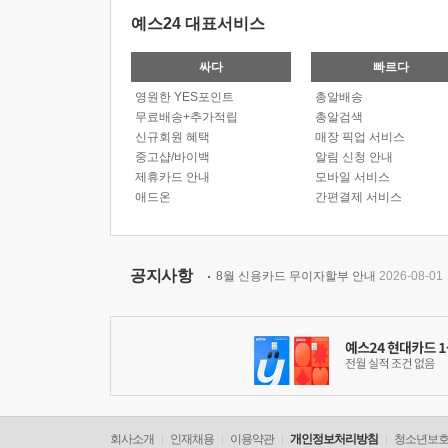
예스24 대표서비스
싸다
빠르다
영원한 YES포인트
총알배송
무료배송+추가적립
총알검색
신규회원 혜택
매장 픽업 서비스
중고샵/바이백
알림 신청 안내
제휴카드 안내
모바일 서비스
애드온
간편결제 서비스
공지사항
8월 신용카드 무이자할부 안내
2026-08-01
회사소개
인재채용
이용약관
개인정보처리방침
청소년보