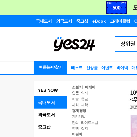
국내도서
외국도서
중고샵
eBook
크레마클럽
C
빠른분야찾기
베스트
신상품
이벤트
바이백
매
소설/시
|
에세이
YES NOW
인문
|
역사
예술
|
종교
국내도서
사회
|
과학
경제 경영
외국도서
자기계발
만화
|
라이트노벨
중고샵
여행
|
잡지
어린이