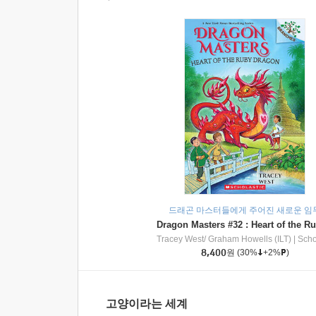
드래곤 마스터들에게 주어진 새로운 임
Tracey West/ Graham Howells (ILT)
|
Scholasti
8,400
원
(30%
+2%
)
고양이라는 세계