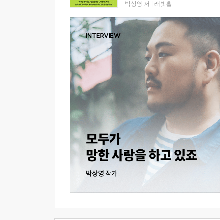
박상영 저
|
래빗홀