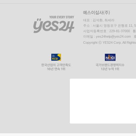
대표 : 김석환, 최세라
주소 : 서울시 영등포구 은행로 11,
사업자등록번호 : 229-81-37000 
이메일 : yes24help@yes24.c
Copyright ⓒ YES24 Corp. All Right