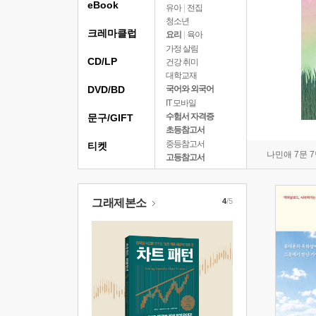
eBook
유아
|
전집
청소년
크레마클럽
요리
|
육아
가정 살림
CD/LP
건강 취미
대학교재
DVD/BD
국어와 외국어
IT 모바일
수험서 자격증
문구/GIFT
초등참고서
중등참고서
티켓
나민애 7문 
고등참고서
그래제본소
4
/5