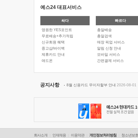
예스24 대표서비스
싸다
빠르다
영원한 YES포인트
총알배송
무료배송+추가적립
총알검색
신규회원 혜택
매장 픽업 서비스
중고샵/바이백
알림 신청 안내
제휴카드 안내
모바일 서비스
애드온
간편결제 서비스
공지사항
8월 신용카드 무이자할부 안내
2026-08-01
회사소개
인재채용
이용약관
개인정보처리방침
청소년보