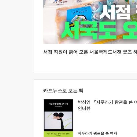
서점 직원이 긁어 모은 서울국제도서전 굿즈 하울
카드뉴스로 보는 책
박상영 『지푸라기 왕관을 쓴 
인터뷰
지푸라기 왕관을 쓴 여자