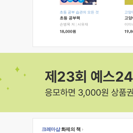
초등 공부 습관의 모든 것
고양
초등 공부력
고양
손병목 저
|
서유재
이미
18,000
원
19,8
크레마샵
화제의 책