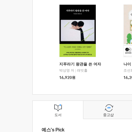
지푸라기 왕관을 쓴 여자
나이 
박상영 저
|
래빗홀
조선
16,920
원
16,2
도서
중고샵
예스's Pick