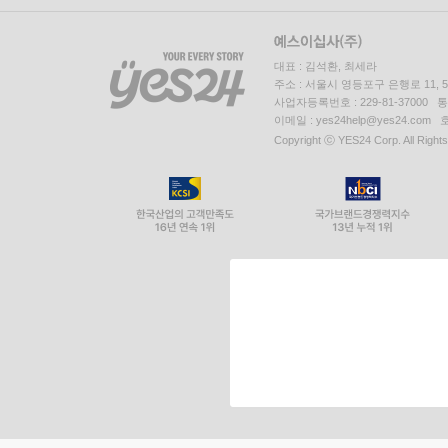
대표 : 김석환, 최세라
주소 : 서울시 영등포구 은행로 11,
사업자등록번호 : 229-81-37000 
이메일 : yes24help@yes24.c
Copyright ⓒ YES24 Corp. All Right