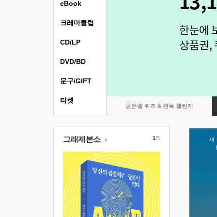
eBook
크레마클럽
CD/LP
DVD/BD
문구/GIFT
티켓
골든벨 퀴즈 & 완독 챌린지
그래제본소
1
/5