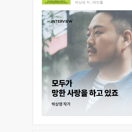
박상영 저
|
래빗홀