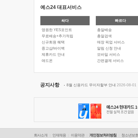
예스24 대표서비스
싸다
빠르다
영원한 YES포인트
총알배송
무료배송+추가적립
총알검색
신규회원 혜택
매장 픽업 서비스
중고샵/바이백
알림 신청 안내
제휴카드 안내
모바일 서비스
애드온
간편결제 서비스
공지사항
8월 신용카드 무이자할부 안내
2026-08-01
회사소개
인재채용
이용약관
개인정보처리방침
청소년보