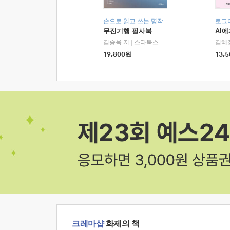
손으로 읽고 쓰는 명작
로그
무진기행 필사북
AI
김승옥 저
|
스타북스
김혜
19,800
원
13,5
크레마샵
화제의 책