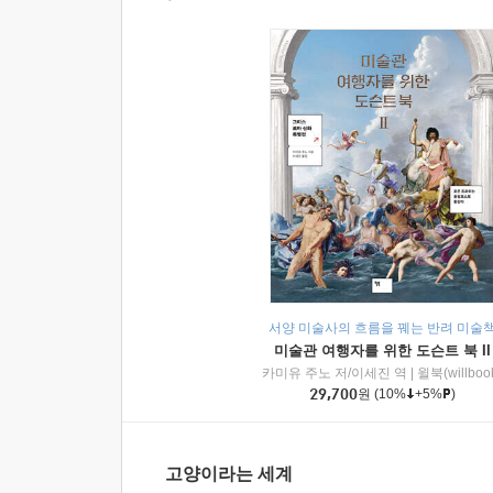
서양 미술사의 흐름을 꿰는 반려 미술
미술관 여행자를 위한 도슨트 북 II
카미유 주노 저/이세진 역
|
윌북(willboo
29,700
원
(10%
+5%
)
고양이라는 세계