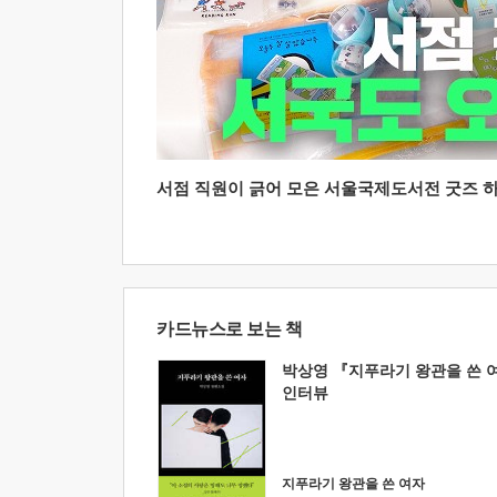
서점 직원이 긁어 모은 서울국제도서전 굿즈 하울
카드뉴스로 보는 책
박상영 『지푸라기 왕관을 쓴 
인터뷰
지푸라기 왕관을 쓴 여자