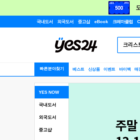
국내도서
외국도서
중고샵
eBook
크레마클럽
C
빠른분야찾기
베스트
신상품
이벤트
바이백
매
YES NOW
국내도서
외국도서
중고샵