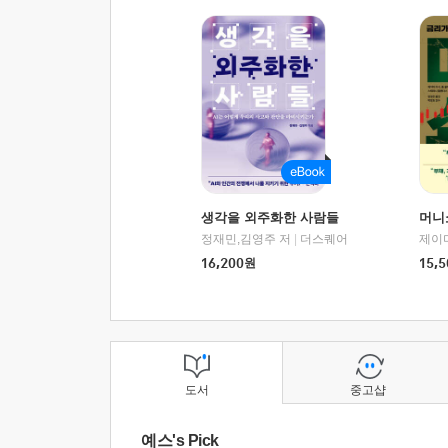
생각을 외주화한 사람들
머니
정재민,김영주 저
|
더스퀘어
16,200
원
15,5
도서
중고샵
예스's Pick