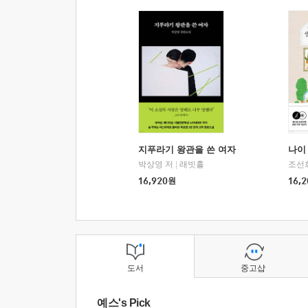
지푸라기 왕관을 쓴 여자
나이 
박상영 저
|
래빗홀
조선
16,920
원
16,2
도서
중고샵
예스's Pick