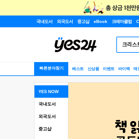
국내도서
외국도서
중고샵
eBook
크레마클럽
C
빠른분야찾기
베스트
신상품
이벤트
바이백
매
YES NOW
국내도서
외국도서
중고샵