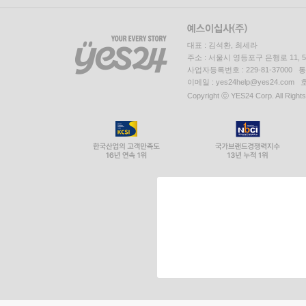
대표 : 김석환, 최세라
주소 : 서울시 영등포구 은행로 11,
사업자등록번호 : 229-81-37000 
이메일 : yes24help@yes24.c
Copyright ⓒ YES24 Corp. All Right