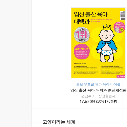
초보 부모를 위한 육아 바이블
임신 출산 육아 대백과 최신개정판
편집부 저
|
삼성출판사
17,550
원
(10%
+5%
)
고양이라는 세계