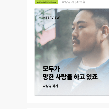
박상영 저
|
래빗홀