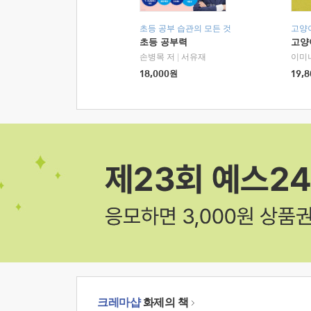
초등 공부 습관의 모든 것
고양
초등 공부력
고양
손병목 저
|
서유재
이미
18,000
원
19,8
크레마샵
화제의 책