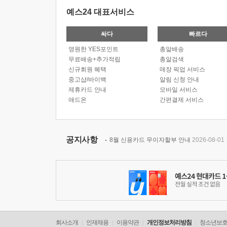
예스24 대표서비스
싸다
빠르다
영원한 YES포인트
총알배송
무료배송+추가적립
총알검색
신규회원 혜택
매장 픽업 서비스
중고샵/바이백
알림 신청 안내
제휴카드 안내
모바일 서비스
애드온
간편결제 서비스
공지사항
8월 신용카드 무이자할부 안내
2026-08-01
회사소개
인재채용
이용약관
개인정보처리방침
청소년보