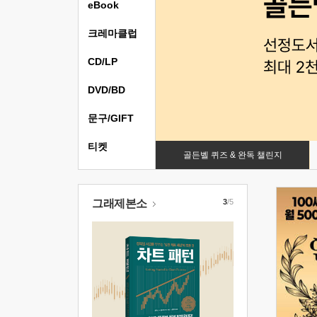
eBook
크레마클럽
CD/LP
DVD/BD
문구/GIFT
티켓
골든벨 퀴즈 & 완독 챌린지
그래제본소
3
/5