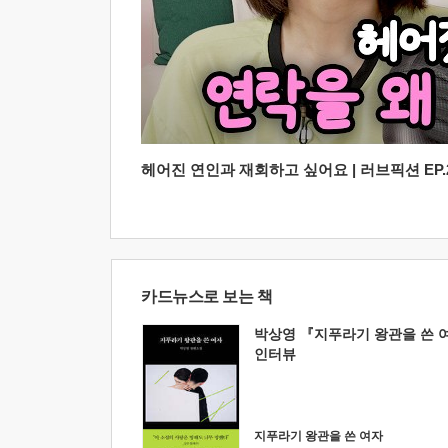
헤어진 연인과 재회하고 싶어요 | 러브픽션 EP.2
카드뉴스로 보는 책
박상영 『지푸라기 왕관을 쓴 
인터뷰
지푸라기 왕관을 쓴 여자