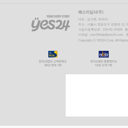
대표 : 김석환, 최세라
주소 : 서울시 영등포구 은행로 11,
사업자등록번호 : 229-81-37000 
이메일 : yes24help@yes24.c
Copyright ⓒ YES24 Corp. All Right