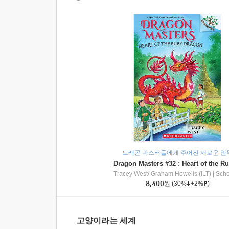
드래곤 마스터들에게 주어진 새로운 임
Tracey West/ Graham Howells (ILT)
|
Scholasti
8,400
원
(30%
+2%
)
고양이라는 세계