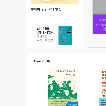
추억이 퐁퐁 도넛 빵집
지금, 이 책