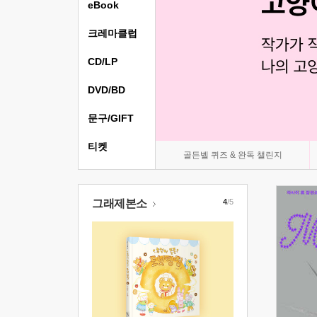
eBook
크레마클럽
CD/LP
DVD/BD
문구/GIFT
티켓
골든벨 퀴즈 & 완독 챌린지
그래제본소
4
/5