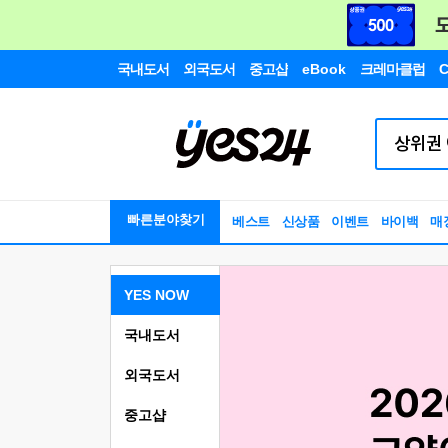
국내도서
외국도서
중고샵
eBook
크레마클럽
C
빠른분야찾기
베스트
신상품
이벤트
바이백
매
YES NOW
국내도서
외국도서
중고샵