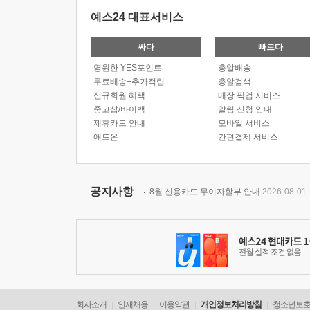
예스24 대표서비스
싸다
빠르다
영원한 YES포인트
총알배송
무료배송+추가적립
총알검색
신규회원 혜택
매장 픽업 서비스
중고샵/바이백
알림 신청 안내
제휴카드 안내
모바일 서비스
애드온
간편결제 서비스
공지사항
8월 신용카드 무이자할부 안내
2026-08-01
회사소개
인재채용
이용약관
개인정보처리방침
청소년보