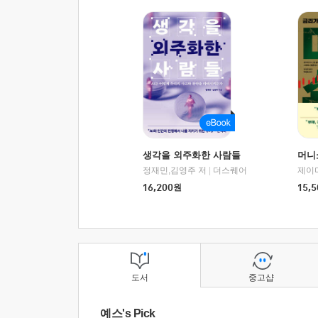
생각을 외주화한 사람들
머니
정재민,김영주 저
|
더스퀘어
16,200
원
15,5
도서
중고샵
예스's Pick