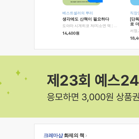
베스트셀러의 뿌리
직장
생각에도 산책이 필요하다
[단
로 
도야마 시게히코 저/지소연 역
|
알에이치코리아(
14,400
원
18,4
크레마샵
화제의 책