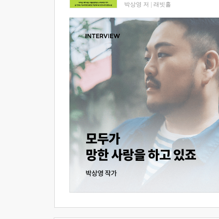
박상영 저
|
래빗홀