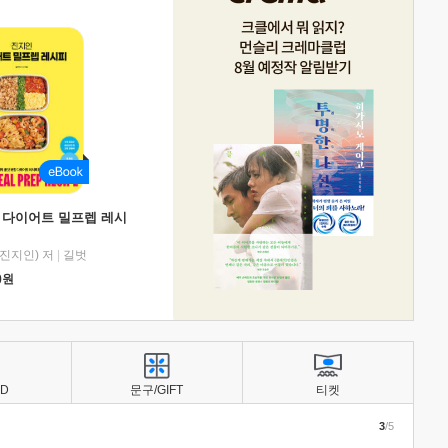
 다이어트 밀프렙 레시
진지인) 저
|
길벗
0
원
BD
문구/GIFT
티켓
3
/5