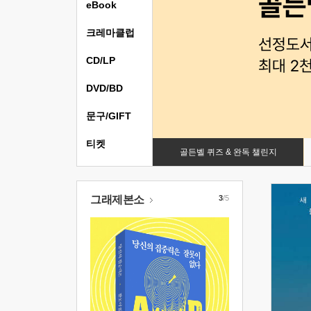
eBook
크레마클럽
CD/LP
DVD/BD
문구/GIFT
티켓
골든벨 퀴즈 & 완독 챌린지
그래제본소
3
/5