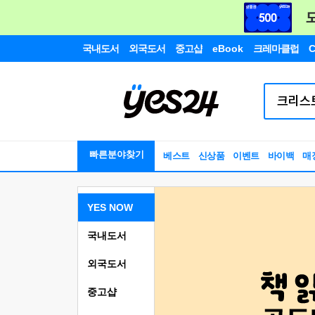
국내도서
외국도서
중고샵
eBook
크레마클럽
C
빠른분야찾기
베스트
신상품
이벤트
바이백
매
YES NOW
국내도서
외국도서
중고샵