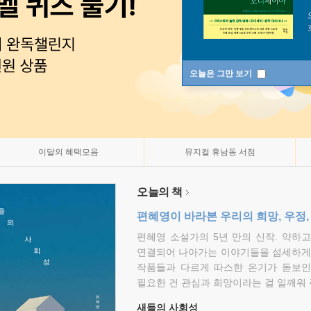
오늘은 그만 보기
이달의 혜택모음
뮤지컬 휴남동 서점
오늘의 책
편혜영이 바라본 우리의 희망, 우정,
편혜영 소설가의 5년 만의 신작. 약하
연결되어 나아가는 이야기들을 섬세하게 
작품들과 다르게 따스한 온기가 돋보인
필요한 건 관심과 희망이라는 걸 일깨워 
새들의 사회성