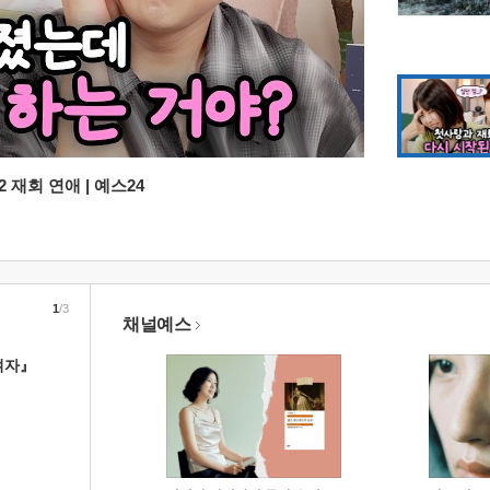
 재회 연애 | 예스24
1
/3
채널예스
여자』