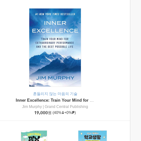
흔들리지 않는 마음의 기술
Inner Excellence: Train Your Mind for Extraordinary Performance and the Best Possible Life
Jim Murphy
|
Grand Central Publishing
19,000
원
(40%
+0%
)