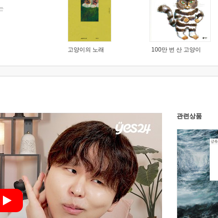
는
고양이의 노래
100만 번 산 고양이
관련상품