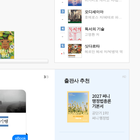
히가시노 게이고 저/김선영 역
오디세이아
호메로스 저/페테르 파울 루벤스 그림/박문재 역
독서의 기술
고명환 저
싯다르타
헤르만 헤세 저/박병덕 역
1
3
/3
출판사 추천