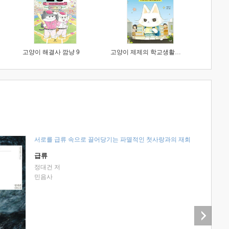
고양이 해결사 깜냥 9
고양이 제제의 학교생활 1 : 초등학생이 이렇게 힘들 줄이야
서로를 급류 속으로 끌어당기는 파멸적인 첫사랑과의 재회
급류
정대건 저
민음사