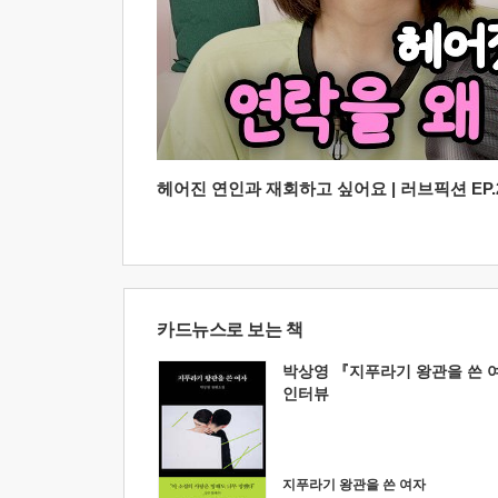
헤어진 연인과 재회하고 싶어요 | 러브픽션 EP.2
카드뉴스로 보는 책
박상영 『지푸라기 왕관을 쓴 
인터뷰
지푸라기 왕관을 쓴 여자