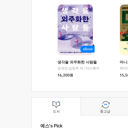
생각을 외주화한 사람들
머니
정재민,김영주 저
|
더스퀘어
16,200
원
15,5
도서
중고샵
예스's Pick