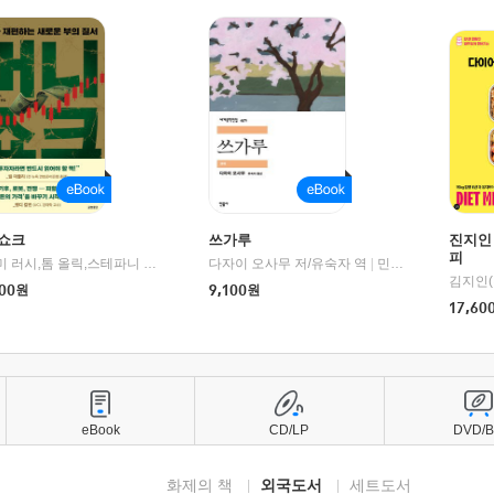
쇼크
쓰가루
진지인
피
제이미 러시,톰 올릭,스테파니 플랜더스 편저/임경은 역/박정호 감수
다자이 오사무 저/유숙자 역
|
교보문고
|
민음사
김지인(
00
원
9,100
원
17,60
eBook
CD/LP
DVD/
화제의 책
외국도서
세트도서