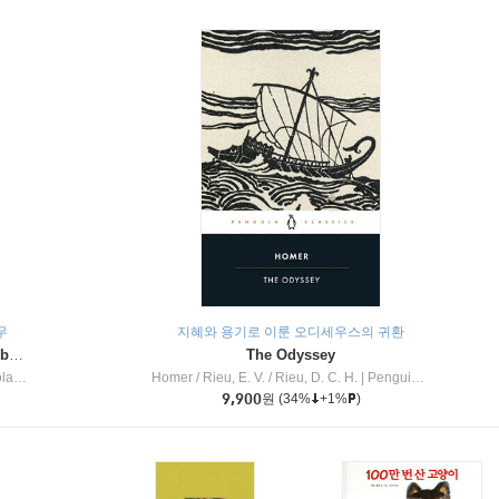
무
지혜와 용기로 이룬 오디세우스의 귀환
Dragon Masters #32 : Heart of the Ruby Dragon (A Branches Book)
The Odyssey
c Inc
Homer / Rieu, E. V. / Rieu, D. C. H.
|
Penguin Group
9,900
원
(34%
+1%
)