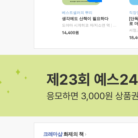
베스트셀러의 뿌리
직장
생각에도 산책이 필요하다
[단
로 
도야마 시게히코 저/지소연 역
|
알에이치코리아(
14,400
원
18,4
크레마샵
화제의 책