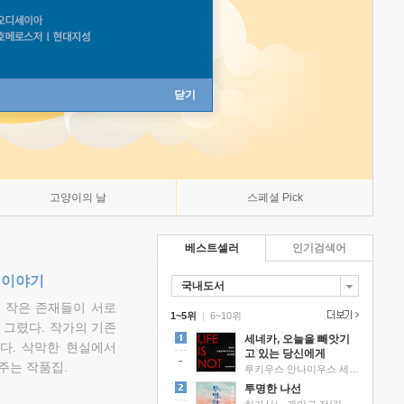
닫기
고양이의 날
스페셜 Pick
베스트셀러
인기검색어
 이야기
국내도서
고 작은 존재들이 서로
1~5위
|
6~10위
그렸다. 작가의 기존
세네카, 오늘을 빼앗기
다. 삭막한 현실에서
고 있는 당신에게
주는 작품집.
루키우스 안나이우스 세네카 저/하와이 대저택 편역
투명한 나선