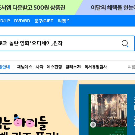
D/LP
DVD/BD
문구
/GIFT
티켓
독서유형검사
장안내
채널예스
사락
예스펀딩
클래스24
여
RBTI Lab
독서유형검사