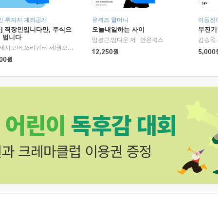
인 투자자 계좌공개
유퀴즈 할머니
이동진이
독] 직장인입니다만, 주식으
오늘내일하는 사이
무진기행
더 법니다
RHK)
임봉근,임다운 저
|
안온북스
김승옥 
서정,제시모어,쓰리쿼터 저/권오태,시그널리포트 편
|
경이로움
12,250
원
5,000
00
원