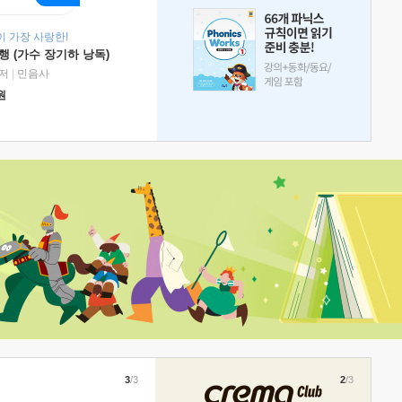
 가장 사랑한!
 (가수 장기하 낭독)
저
|
민음사
원
3
/3
2
/3