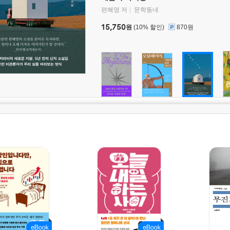
편혜영 저
문학동네
15,750
원
(10% 할인)
870원