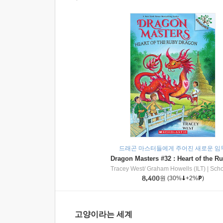
드래곤 마스터들에게 주어진 새로운 임
Tracey West/ Graham Howells (ILT)
|
Scholasti
8,400
원
(30%
+2%
)
고양이라는 세계