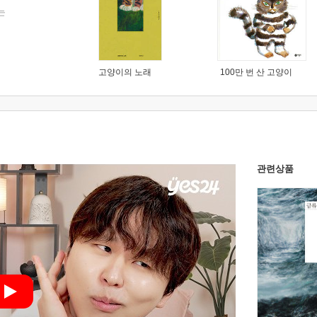
는
고양이의 노래
100만 번 산 고양이
관련상품