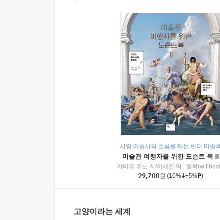
서양 미술사의 흐름을 꿰는 반려 미술
미술관 여행자를 위한 도슨트 북 II
카미유 주노 저/이세진 역
|
윌북(willboo
29,700
원
(10%
+5%
)
고양이라는 세계