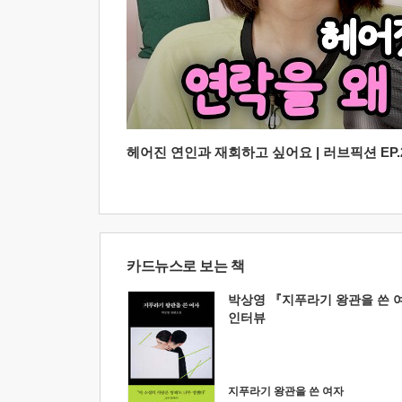
헤어진 연인과 재회하고 싶어요 | 러브픽션 EP.2
카드뉴스로 보는 책
박상영 『지푸라기 왕관을 쓴 
인터뷰
지푸라기 왕관을 쓴 여자