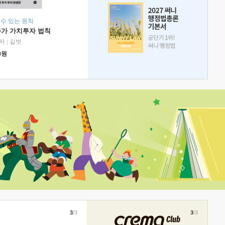
 수 있는 원칙
주가 가치투자 법칙
저
|
길벗
0
원
3
/3
3
/3