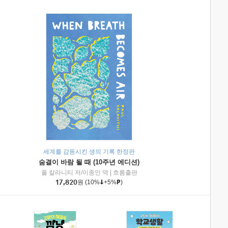
세계를 감동시킨 생의 기록 한정판
숨결이 바람 될 때 (10주년 에디션)
|
미래엔아이세움
폴 칼라니티 저/이종인 역
|
흐름출판
17,820
원
(10%
+5%
)