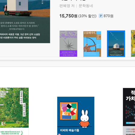
편혜영 저
문학동네
15,750
원
(10% 할인)
870원