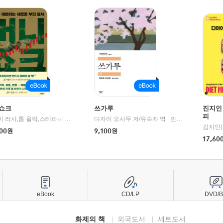
쇼크
쓰가루
진지인
피
제이미 러시,톰 올릭,스테파니 플랜더스 편저/임경은 역/박정호 감수
다자이 오사무 저/유숙자 역
|
교보문고
|
민음사
김지인(
00
원
9,100
원
17,60
eBook
CD/LP
DVD/
화제의 책
외국도서
세트도서