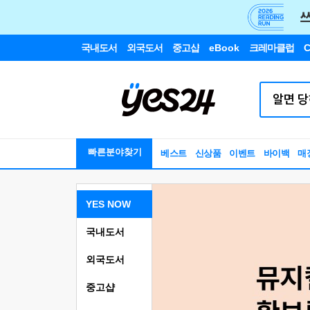
국내도서
외국도서
중고샵
eBook
크레마클럽
C
빠른분야찾기
베스트
신상품
이벤트
바이백
매
YES NOW
국내도서
외국도서
중고샵