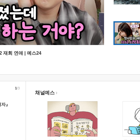
 재회 연애 | 예스24
1
/3
채널예스
여자』