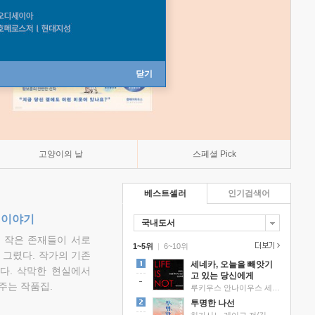
닫기
고양이의 날
스페셜 Pick
베스트셀러
인기검색어
 이야기
국내도서
고 작은 존재들이 서로
1~5위
|
6~10위
그렸다. 작가의 기존
세네카, 오늘을 빼앗기
다. 삭막한 현실에서
고 있는 당신에게
주는 작품집.
루키우스 안나이우스 세네카 저/하와이 대저택 편역
투명한 나선