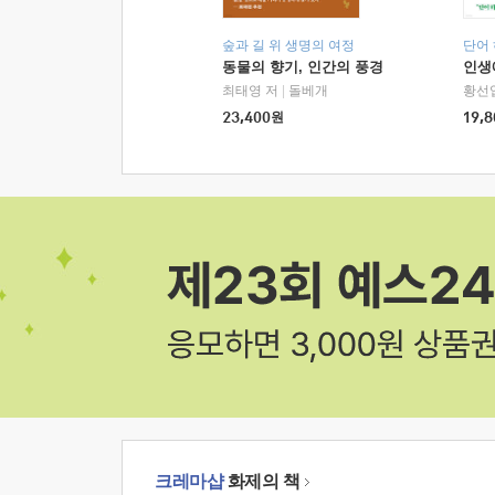
숲과 길 위 생명의 여정
단어
동물의 향기, 인간의 풍경
인생
최태영 저
|
돌베개
황선
23,400
원
19,8
크레마샵
화제의 책