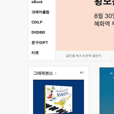
eBook
크레마클럽
CD/LP
DVD/BD
문구/GIFT
티켓
골든벨 퀴즈 & 완독 챌린지
그래제본소
4
/5