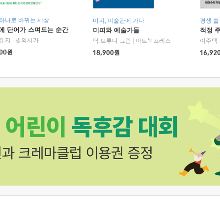
 하나로 바뀌는 세상
미피, 미술관에 가다
평생 쓸
에 단어가 스며드는 순간
미피와 예술가들
적정 
엽 저
|
빛의서가
딕 브루너 그림
|
아트북프레스
이주택 
00
원
18,900
원
16,92