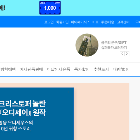
로그인
회원가입
마이페이지
카트
주문/배송
고객센터
Gl
름방학혜택
예사단독판매
이달의사은품
특가할인
추천도서
대량/법인