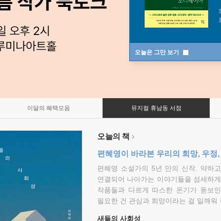
오늘은 그만 보기
이달의 혜택모음
뮤지컬 휴남동 서점
오늘의 책
편혜영이 바라본 우리의 희망, 우정,
편혜영 소설가의 5년 만의 신작. 약하
연결되어 나아가는 이야기들을 섬세하게 
작품들과 다르게 따스한 온기가 돋보인
필요한 건 관심과 희망이라는 걸 일깨워 
새들의 사회성