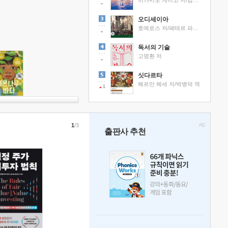
히가시노 게이고 저/김선영 역
오디세이아
호메로스 저/페테르 파울 루벤스 그림/박문재 역
독서의 기술
고명환 저
싯다르타
헤르만 헤세 저/박병덕 역
1
1
/3
출판사 추천