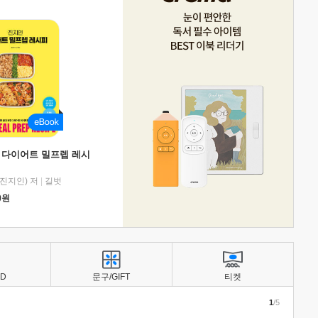
 다이어트 밀프렙 레시
진지인) 저
|
길벗
0
원
BD
문구/GIFT
티켓
1
/5