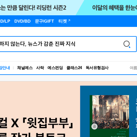
D/LP
DVD/BD
문구
/GIFT
티켓
독서유형검사
장안내
채널예스
사락
예스펀딩
클래스24
여
RBTI Lab
독서유형검사