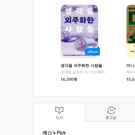
생각을 외주화한 사람들
머니
정재민,김영주 저
|
더스퀘어
16,200
원
15,5
도서
중고샵
예스's Pick