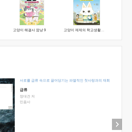
고양이 해결사 깜냥 9
고양이 제제의 학교생활 1 : 초등학생이 이렇게 힘들 줄이야
서로를 급류 속으로 끌어당기는 파멸적인 첫사랑과의 재회
급류
정대건 저
민음사