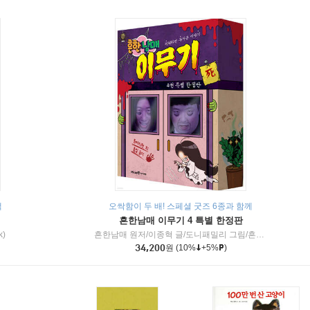
책
오싹함이 두 배! 스페셜 굿즈 6종과 함께
흔한남매 이무기 4 특별 한정판
k)
흔한남매 원저/이종혁 글/도니패밀리 그림/흔한컴퍼니 감수
34,200
원
(10%
+5%
)