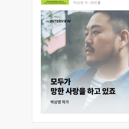
박상영 저
|
래빗홀