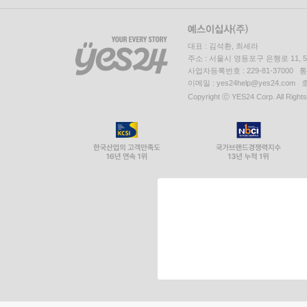
대표 : 김석환, 최세라
주소 : 서울시 영등포구 은행로 11,
사업자등록번호 : 229-81-37000 
이메일 : yes24help@yes24.c
Copyright ⓒ YES24 Corp. All Right