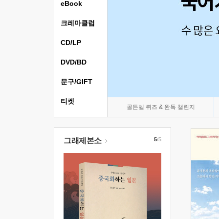
eBook
크레마클럽
CD/LP
DVD/BD
문구/GIFT
티켓
골든벨 퀴즈 & 완독 챌린지
그래제본소
5
/5