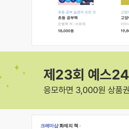
초등 공부 습관의 모든 것
고양
초등 공부력
고양
손병목 저
|
서유재
이미
18,000
원
19,8
크레마샵
화제의 책