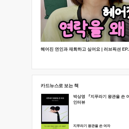
헤어진 연인과 재회하고 싶어요 | 러브픽션 EP.2
카드뉴스로 보는 책
박상영 『지푸라기 왕관을 쓴 
인터뷰
지푸라기 왕관을 쓴 여자