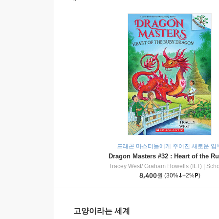
드래곤 마스터들에게 주어진 새로운 임
Tracey West/ Graham Howells (ILT)
|
Scholasti
8,400
원
(30%
+2%
)
고양이라는 세계