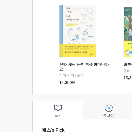
진짜 새랑 눈이 마주쳤다니까
웹툰
요
돌배
이이은 저
|
보리
15,3
15,300
원
도서
중고샵
예스's Pick