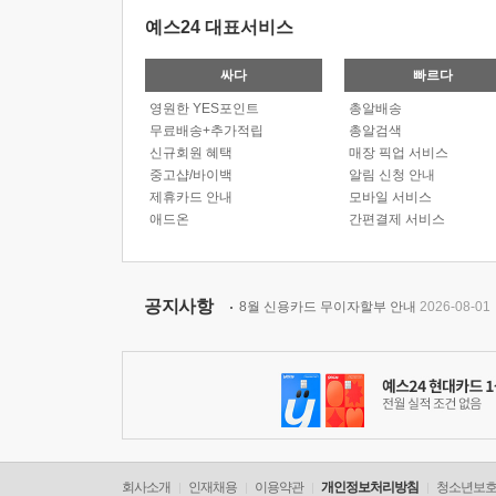
예스24 대표서비스
싸다
빠르다
영원한 YES포인트
총알배송
무료배송+추가적립
총알검색
신규회원 혜택
매장 픽업 서비스
중고샵/바이백
알림 신청 안내
제휴카드 안내
모바일 서비스
애드온
간편결제 서비스
공지사항
8월 신용카드 무이자할부 안내
2026-08-01
회사소개
인재채용
이용약관
개인정보처리방침
청소년보