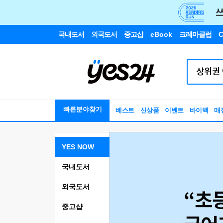
국내도서
외국도서
중고샵
eBook
크레마클럽
C
빠른분야찾기
베스트
신상품
이벤트
바이백
매
YES NOW
국내도서
외국도서
중고샵