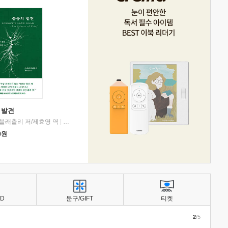
 발견
블래츨리 저/제효영 역
|
디플롯
0
원
BD
문구/GIFT
티켓
2
/5