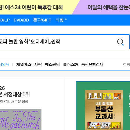
D/LP
DVD/BD
문구
/GIFT
티켓
장안내
채널예스
사락
예스펀딩
클래스24
독서유형검사
여
RBTI Lab
독서유형검사