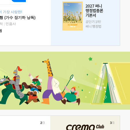
 가장 사랑한!
 (가수 장기하 낭독)
저
|
민음사
원
2
/3
3
/3