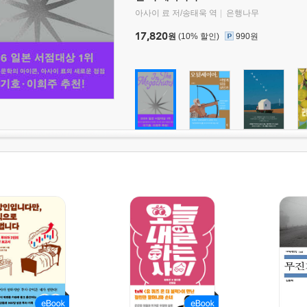
아사이 료 저/송태욱 역
은행나무
17,820
원
(10% 할인)
990원