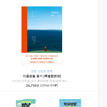
모든 고민은 관계
미움받을 용기 (특별합본판)
기시미 이치로,고가 후미타케 저/전경아 역
|
제이브리즈북스
|
인플루엔셜
24,750
원
(10%
+5%
)