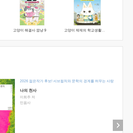
고양이 해결사 깜냥 9
고양이 제제의 학교생활 1 : 초등학생이 이렇게 힘들 줄이야
2026 젊은작가 후보! 서브컬처와 문학의 경계를 허무는 사랑
나의 천사
이희주 저
민음사