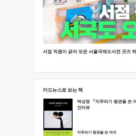
서점 직원이 긁어 모은 서울국제도서전 굿즈 하울
카드뉴스로 보는 책
박상영 『지푸라기 왕관을 쓴 
인터뷰
지푸라기 왕관을 쓴 여자