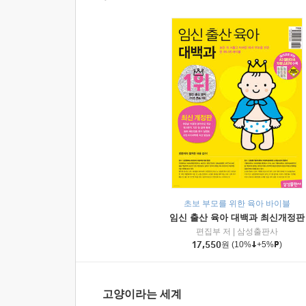
초보 부모를 위한 육아 바이블
임신 출산 육아 대백과 최신개정판
편집부 저
|
삼성출판사
17,550
원
(10%
+5%
)
고양이라는 세계