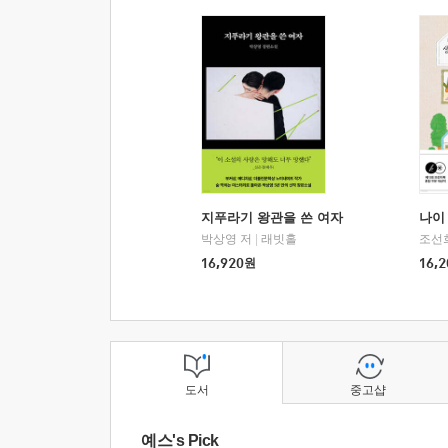
지푸라기 왕관을 쓴 여자
나이 
박상영 저
|
래빗홀
조선
16,920
원
16,2
도서
중고샵
예스's Pick