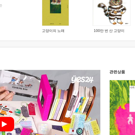
는
고양이의 노래
100만 번 산 고양이
관련상품