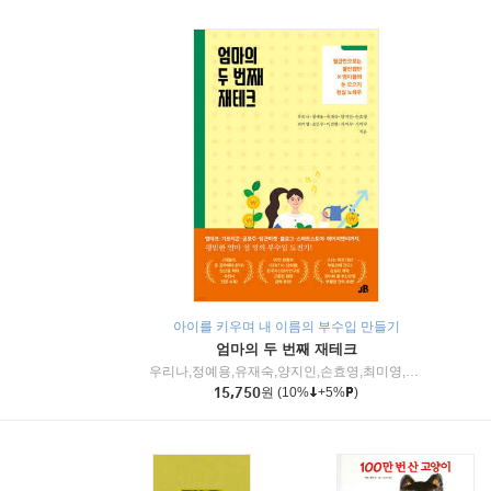
아이를 키우며 내 이름의 부수입 만들기
엄마의 두 번째 재테크
우리나,정예용,유재숙,양지인,손효영,최미영,조민주,이진현,차미숙,서미숙 저
15,750
원
(10%
+5%
)