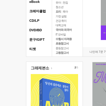
eBook
유아
|
전집
청소년
크레마클럽
요리
|
육아
가정 살림
CD/LP
건강 취미
대학교재
DVD/BD
국어와 외국어
IT 모바일
수험서 자격증
문구/GIFT
초등참고서
중등참고서
티켓
나민애 7문 
고등참고서
그래제본소
2
/5