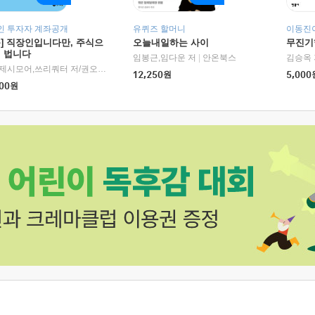
인 투자자 계좌공개
유퀴즈 할머니
이동진이
독] 직장인입니다만, 주식으
오늘내일하는 사이
무진기행
더 법니다
RHK)
임봉근,임다운 저
|
안온북스
김승옥 
서정,제시모어,쓰리쿼터 저/권오태,시그널리포트 편
|
경이로움
12,250
원
5,000
00
원