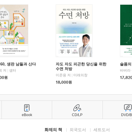
60, 생판 남들과 산다
자도 자도 피곤한 당신을 위한
슬픔의
수면 처방
희 저
|
샘터
바버라 
이준용 저
|
미래의창
00
원
17,82
18,000
원
eBook
CD/LP
DVD/
화제의 책
외국도서
세트도서