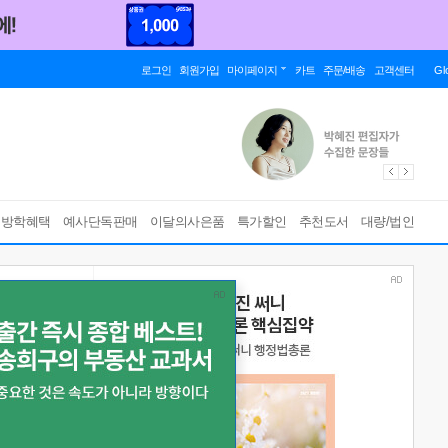
로그인
회원가입
마이페이지
카트
주문/배송
고객센터
Gl
름방학혜택
예사단독판매
이달의사은품
특가할인
추천도서
대량/법인