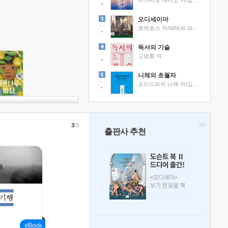
히가시노 게이고 저/김선영 역
오디세이아
호메로스 저/페테르 파울 루벤스 그림/박문재 역
독서의 기술
고명환 저
니체의 초월자
프리드리히 니체 저/김철 편역
3
/3
출판사 추천