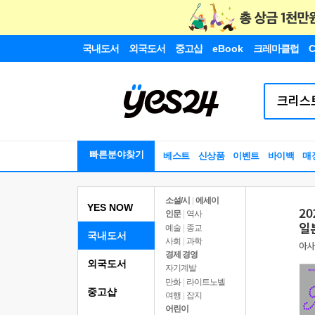
국내도서
외국도서
중고샵
eBook
크레마클럽
C
빠른분야찾기
베스트
신상품
이벤트
바이백
매
소설/시
|
에세이
YES NOW
인문
|
역사
예술
|
종교
국내도서
사회
|
과학
경제 경영
외국도서
자기계발
만화
|
라이트노벨
중고샵
여행
|
잡지
어린이