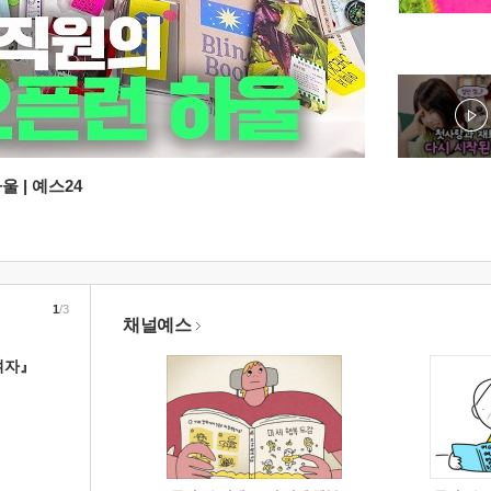
 | 예스24
1
/3
채널예스
여자』