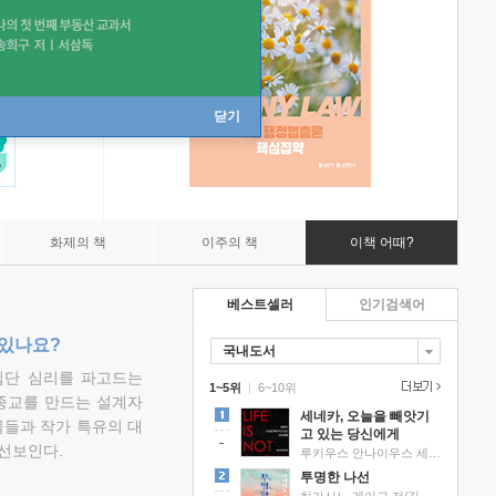
닫기
화제의 책
이주의 책
이책 어때?
베스트셀러
인기검색어
 있나요?
국내도서
집단 심리를 파고드는
1~5위
|
6~10위
 종교를 만드는 설계자
세네카, 오늘을 빼앗기
물들과 작가 특유의 대
고 있는 당신에게
선보인다.
루키우스 안나이우스 세네카 저/하와이 대저택 편역
투명한 나선