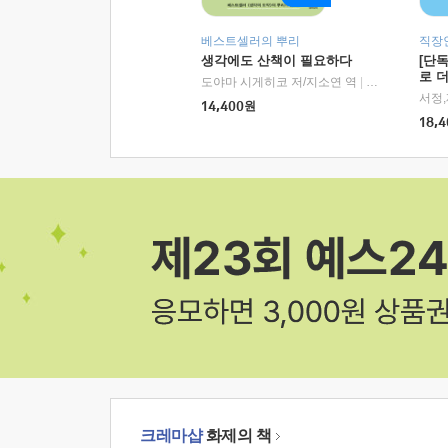
베스트셀러의 뿌리
직장
생각에도 산책이 필요하다
[단
로 
도야마 시게히코 저/지소연 역
|
알에이치코리아(
14,400
원
18,4
크레마샵
화제의 책