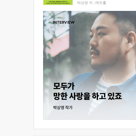
박상영 저
|
래빗홀