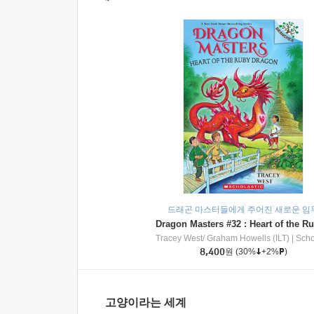
드래곤 마스터들에게 주어진 새로운 임
Tracey West/ Graham Howells (ILT)
|
Scholasti
8,400
원
(30%
+2%
)
고양이라는 세계