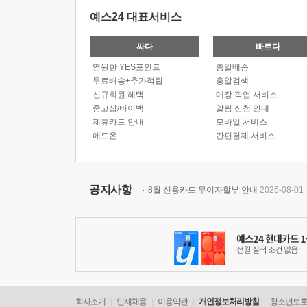
예스24 대표서비스
싸다
빠르다
영원한 YES포인트
총알배송
무료배송+추가적립
총알검색
신규회원 혜택
매장 픽업 서비스
중고샵/바이백
알림 신청 안내
제휴카드 안내
모바일 서비스
애드온
간편결제 서비스
공지사항
8월 신용카드 무이자할부 안내
2026-08-01
회사소개
인재채용
이용약관
개인정보처리방침
청소년보