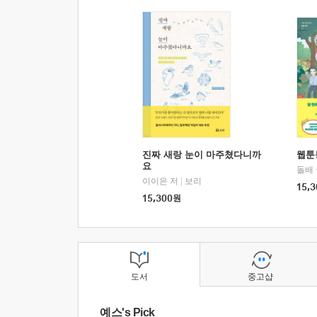
진짜 새랑 눈이 마주쳤다니까
웹툰
요
돌배
이이은 저
|
보리
15,3
15,300
원
도서
중고샵
예스's Pick