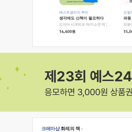
베스트셀러의 뿌리
손절
생각에도 산책이 필요하다
파동
도야마 시게히코 저/지소연 역
|
알에이치코리아(
파동
14,400
원
15,0
크레마샵
화제의 책