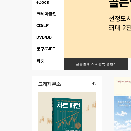
eBook
크레마클럽
CD/LP
DVD/BD
문구/GIFT
티켓
골든벨 퀴즈 & 완독 챌린지
그래제본소
4
/5