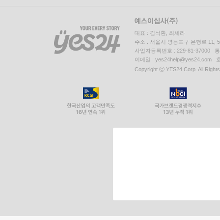
대표 : 김석환, 최세라
주소 : 서울시 영등포구 은행로 11,
사업자등록번호 : 229-81-37000 
이메일 : yes24help@yes24.c
Copyright ⓒ YES24 Corp. All Right