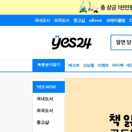
국내도서
외국도서
중고샵
eBook
크레마클럽
C
빠른분야찾기
베스트
신상품
이벤트
바이백
매
YES NOW
국내도서
외국도서
중고샵