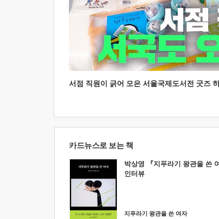
서점 직원이 긁어 모은 서울국제도서전 굿즈 하울
카드뉴스로 보는 책
박상영 『지푸라기 왕관을 쓴 
인터뷰
지푸라기 왕관을 쓴 여자