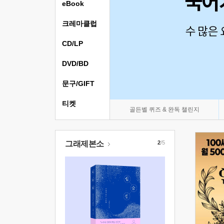
eBook
크레마클럽
CD/LP
DVD/BD
문구/GIFT
티켓
골든벨 퀴즈 & 완독 챌린지
그래제본소
2
/5