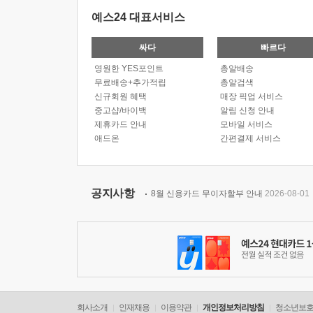
예스24 대표서비스
싸다
빠르다
영원한 YES포인트
총알배송
무료배송+추가적립
총알검색
신규회원 혜택
매장 픽업 서비스
중고샵/바이백
알림 신청 안내
제휴카드 안내
모바일 서비스
애드온
간편결제 서비스
공지사항
8월 신용카드 무이자할부 안내
2026-08-01
회사소개
인재채용
이용약관
개인정보처리방침
청소년보