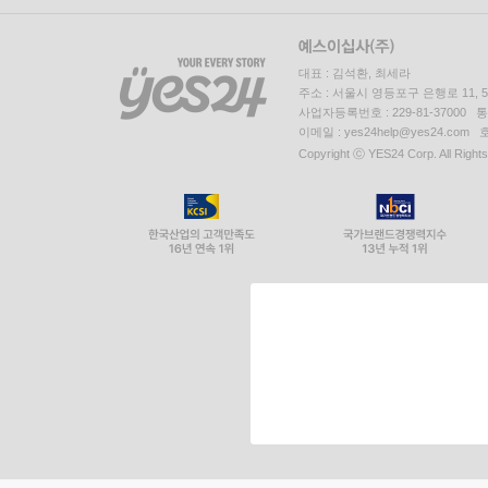
대표 : 김석환, 최세라
주소 : 서울시 영등포구 은행로 11,
사업자등록번호 : 229-81-37000 
이메일 : yes24help@yes24.c
Copyright ⓒ YES24 Corp. All Right