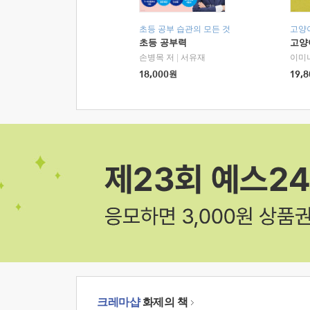
초등 공부 습관의 모든 것
고양
초등 공부력
고양
손병목 저
|
서유재
이미
18,000
원
19,8
크레마샵
화제의 책