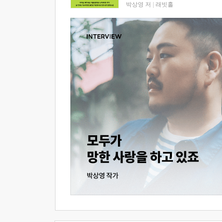
박상영 저
|
래빗홀