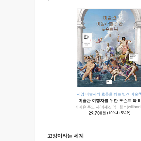
서양 미술사의 흐름을 꿰는 반려 미술
미술관 여행자를 위한 도슨트 북 II
카미유 주노 저/이세진 역
|
윌북(willboo
29,700
원
(10%
+5%
)
고양이라는 세계