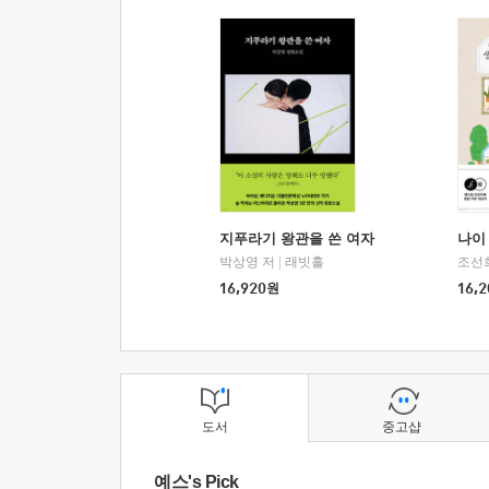
지푸라기 왕관을 쓴 여자
나이 
박상영 저
|
래빗홀
조선
16,920
원
16,2
도서
중고샵
예스's Pick