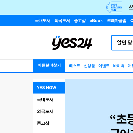
국내도서
외국도서
중고샵
eBook
크레마클럽
C
빠른분야찾기
베스트
신상품
이벤트
바이백
매
YES NOW
국내도서
외국도서
중고샵