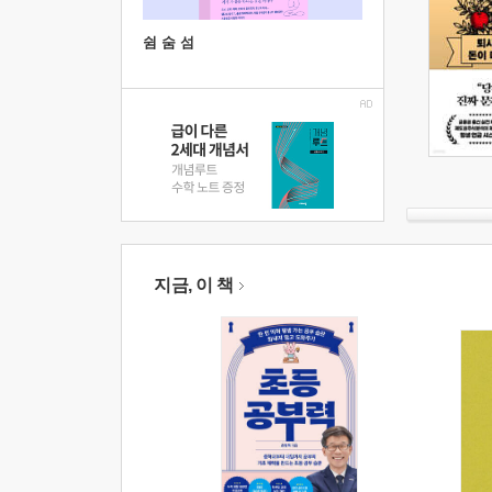
쉼 숨 섬
지금, 이 책