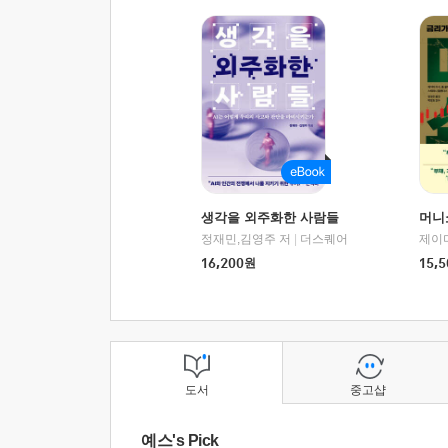
생각을 외주화한 사람들
머니
정재민,김영주 저
|
더스퀘어
16,200
원
15,5
도서
중고샵
예스's Pick