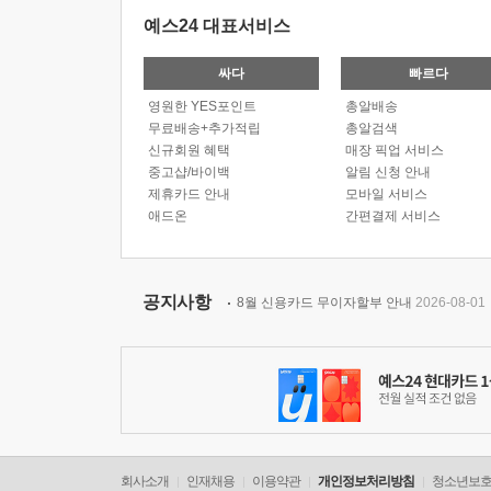
예스24 대표서비스
싸다
빠르다
영원한 YES포인트
총알배송
무료배송+추가적립
총알검색
신규회원 혜택
매장 픽업 서비스
중고샵/바이백
알림 신청 안내
제휴카드 안내
모바일 서비스
애드온
간편결제 서비스
공지사항
8월 신용카드 무이자할부 안내
2026-08-01
회사소개
인재채용
이용약관
개인정보처리방침
청소년보