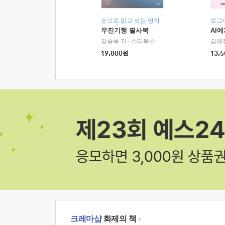
손으로 읽고 쓰는 명작
로그
무진기행 필사북
AI
김승옥 저
|
스타북스
김혜
19,800
원
13,5
크레마샵
화제의 책