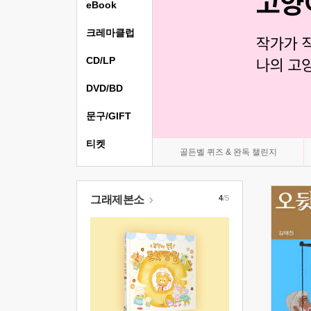
eBook
크레마클럽
CD/LP
DVD/BD
문구/GIFT
티켓
골든벨 퀴즈 & 완독 챌린지
그래제본소
4
/5