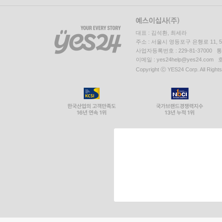
대표 : 김석환, 최세라
주소 : 서울시 영등포구 은행로 11,
사업자등록번호 : 229-81-37000 
이메일 : yes24help@yes24.c
Copyright ⓒ YES24 Corp. All Right