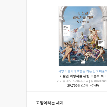
서양 미술사의 흐름을 꿰는 반려 미술
미술관 여행자를 위한 도슨트 북 II
카미유 주노 저/이세진 역
|
윌북(willboo
29,700
원
(10%
+5%
)
고양이라는 세계