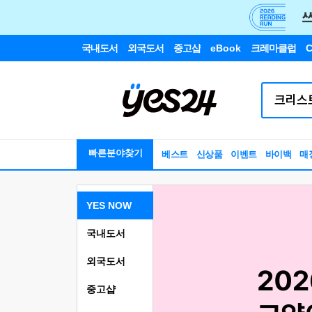
국내도서
외국도서
중고샵
eBook
크레마클럽
C
빠른분야찾기
베스트
신상품
이벤트
바이백
매
YES NOW
국내도서
외국도서
중고샵