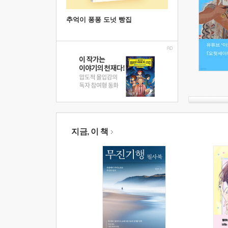
추억이 퐁퐁 도넛 빵집
지금, 이 책