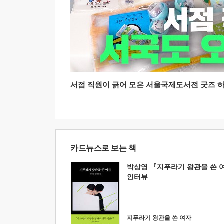
서점 직원이 긁어 모은 서울국제도서전 굿즈 하울
카드뉴스로 보는 책
박상영 『지푸라기 왕관을 쓴 
인터뷰
지푸라기 왕관을 쓴 여자