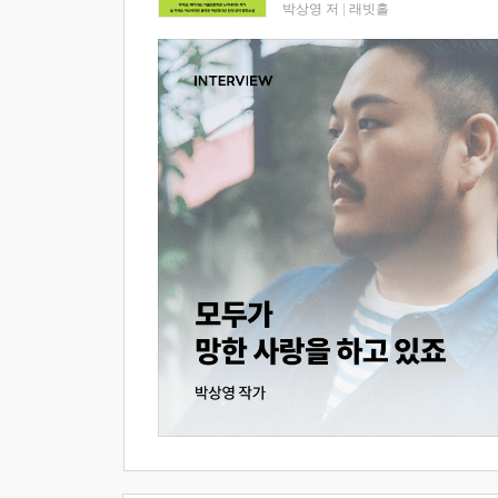
박상영 저
|
래빗홀