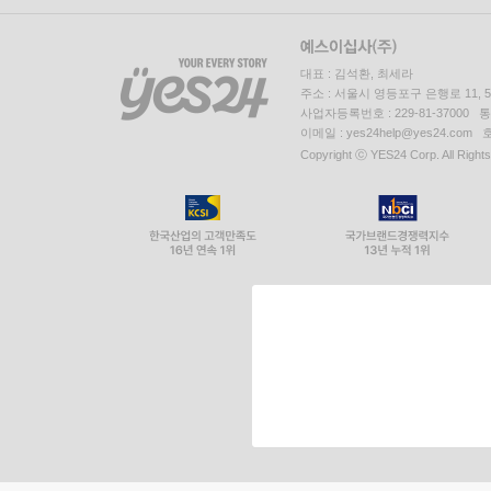
대표 : 김석환, 최세라
주소 : 서울시 영등포구 은행로 11,
사업자등록번호 : 229-81-37000 
이메일 : yes24help@yes24.c
Copyright ⓒ YES24 Corp. All Right