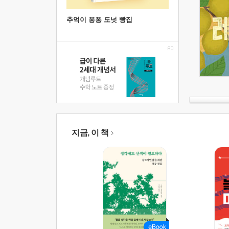
추억이 퐁퐁 도넛 빵집
지금, 이 책