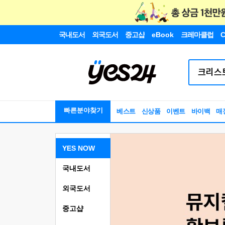
국내도서
외국도서
중고샵
eBook
크레마클럽
C
빠른분야찾기
베스트
신상품
이벤트
바이백
매
YES NOW
국내도서
외국도서
중고샵