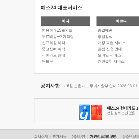
예스24 대표서비스
싸다
빠르다
영원한 YES포인트
총알배송
무료배송+추가적립
총알검색
신규회원 혜택
매장 픽업 서비스
중고샵/바이백
알림 신청 안내
제휴카드 안내
모바일 서비스
애드온
간편결제 서비스
공지사항
8월 신용카드 무이자할부 안내
2026-08-01
회사소개
인재채용
이용약관
개인정보처리방침
청소년보