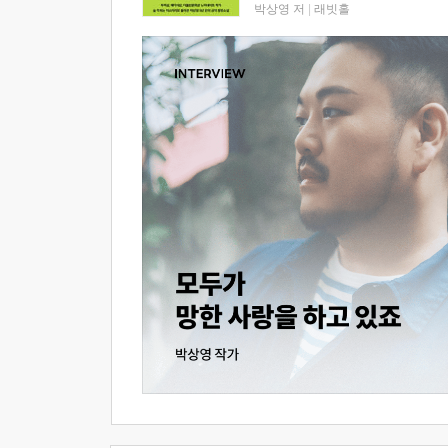
박상영 저
|
래빗홀