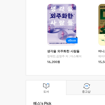
생각을 외주화한 사람들
머니
정재민,김영주 저
|
더스퀘어
16,200
원
15,5
도서
중고샵
예스's Pick