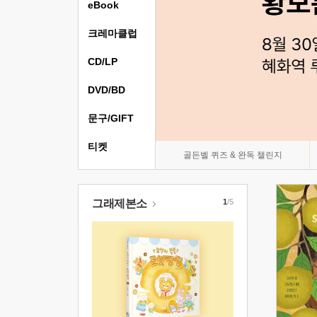
eBook
크레마클럽
CD/LP
DVD/BD
문구/GIFT
티켓
골든벨 퀴즈 & 완독 챌린지
그래제본소
1
/5