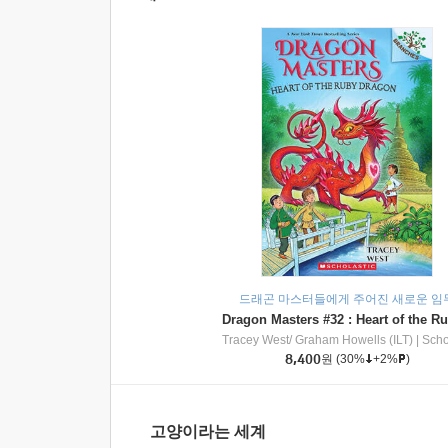
드래곤 마스터들에게 주어진 새로운 임
Tracey West/ Graham Howells (ILT)
|
Scholasti
8,400
원
(30%
+2%
)
고양이라는 세계