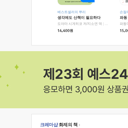
베스트셀러의 뿌리
손절
생각에도 산책이 필요하다
파동
도야마 시게히코 저/지소연 역
|
알에이치코리아(
파동
14,400
원
15,0
크레마샵
화제의 책