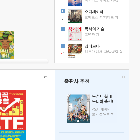
히가시노 게이고 저/김선영 역
오디세이아
호메로스 저/페테르 파울 루벤스 그림/박문재 역
독서의 기술
고명환 저
싯다르타
헤르만 헤세 저/박병덕 역
1
2
/3
출판사 추천