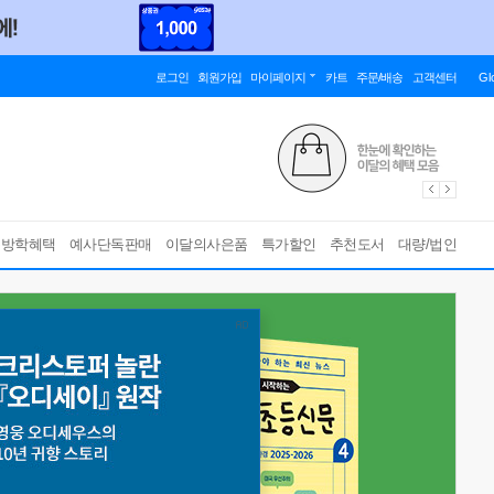
로그인
회원가입
마이페이지
카트
주문/배송
고객센터
Gl
름방학혜택
예사단독판매
이달의사은품
특가할인
추천도서
대량/법인