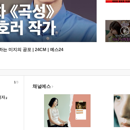
 미지의 공포 | 24CM | 예스24
1
/3
채널예스
여자』