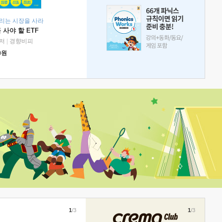
리는 시장을 사라
 사야 할 ETF
저
|
경향비피
0
원
1
/3
1
/3