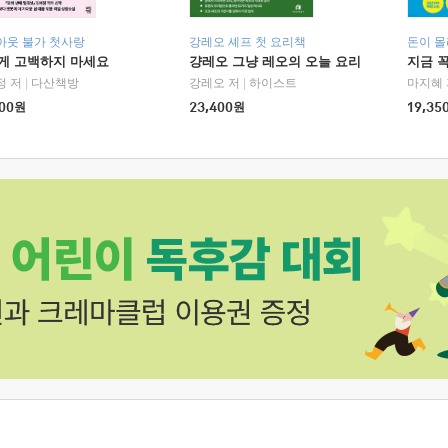
아웃 불가 첫사랑
강레오 셰프 첫 요리책
돈이 몰
에게 고백하지 마세요
걍레오 그냥 레오의 오늘 요리
지금 꼭
정 저
|
다산책방
강레오 저
|
하이스트
마지혜 
00
원
23,400
원
19,35