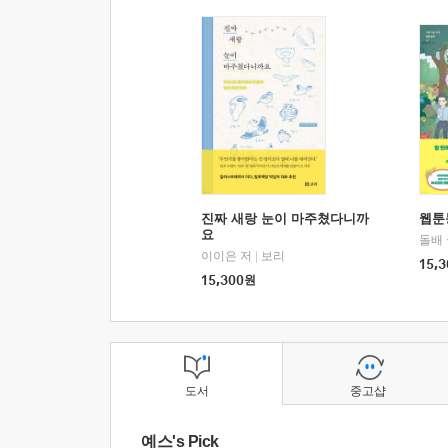
진짜 새랑 눈이 마주쳤다니까
웹툰
요
돌배
이이은 저
|
보리
15,3
15,300
원
도서
중고샵
예스's Pick