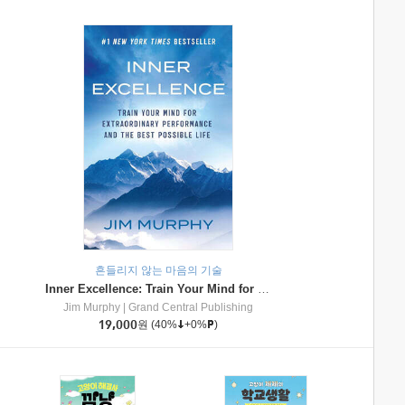
흔들리지 않는 마음의 기술
Inner Excellence: Train Your Mind for Extraordinary Performance and the Best Possible Life
Jim Murphy
|
Grand Central Publishing
19,000
원
(40%
+0%
)