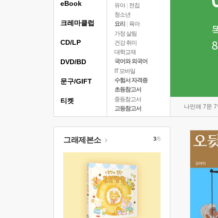
eBook
유아
|
전집
청소년
크레마클럽
요리
|
육아
가정 살림
CD/LP
건강 취미
대학교재
DVD/BD
국어와 외국어
IT 모바일
수험서 자격증
문구/GIFT
초등참고서
중등참고서
티켓
나민애 7문 
고등참고서
그래제본소
3
/5