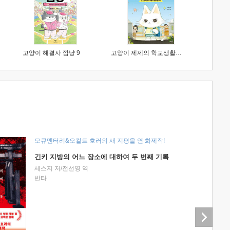
고양이 해결사 깜냥 9
고양이 제제의 학교생활 1 : 초등학생이 이렇게 힘들 줄이야
모큐멘터리&오컬트 호러의 새 지평을 연 화제작!
긴키 지방의 어느 장소에 대하여 두 번째 기록
세스지 저/전선영 역
반타