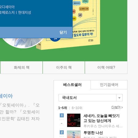
닫기
화제의 책
이주의 책
이책 어때?
베스트셀러
인기검색어
뒷세이아
국내도서
『오뒷세이아』. 『오
1~5위
|
6~10위
만 할까? 『오뒷세이
세네카, 오늘을 빼앗기
트인문학' 김태진 저자
고 있는 당신에게
루키우스 안나이우스 세네카 저/하와이 대저택 편역
투명한 나선