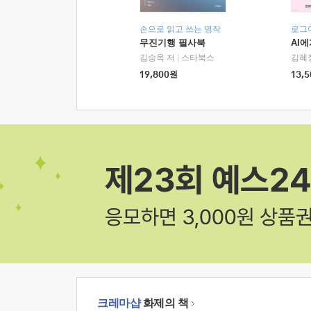
손으로 읽고 쓰는 명작
로그
무진기행 필사북
AI
김승옥 저
|
스타북스
김혜
19,800
원
13,5
크레마샵
화제의 책