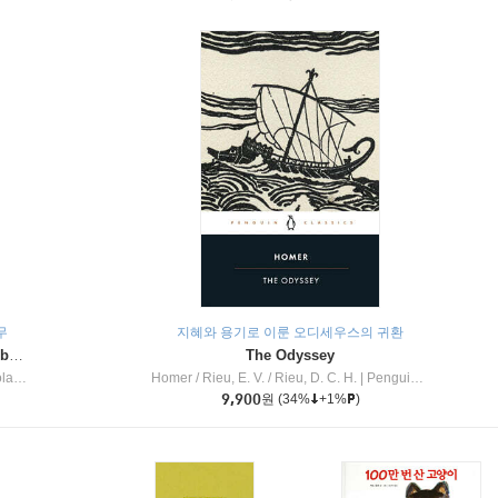
무
지혜와 용기로 이룬 오디세우스의 귀환
Dragon Masters #32 : Heart of the Ruby Dragon (A Branches Book)
The Odyssey
c Inc
Homer / Rieu, E. V. / Rieu, D. C. H.
|
Penguin Group
9,900
원
(34%
+1%
)