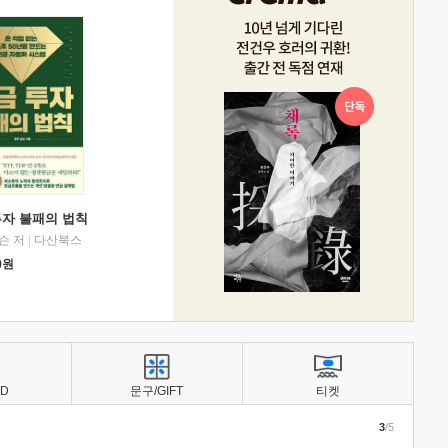
투자 불패의 법칙
슨 저
|
다산북스
0
원
BD
문구/GIFT
티켓
3
/5