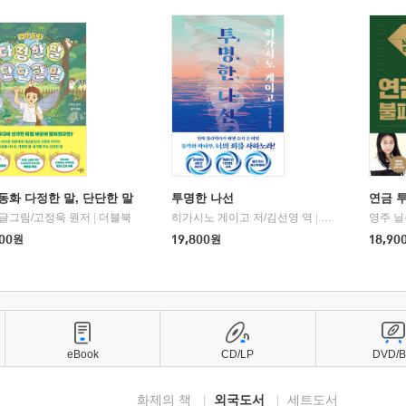
동화 다정한 말, 단단한 말
투명한 나선
연금 
 글그림/고정욱 원저
|
더블북
히가시노 게이고 저/김선영 역
|
북다
영주 닐
00
원
19,800
원
18,90
eBook
CD/LP
DVD/
화제의 책
외국도서
세트도서