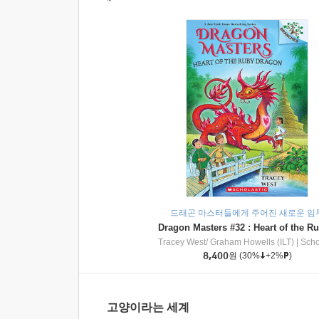
드래곤 마스터들에게 주어진 새로운 임
Tracey West/ Graham Howells (ILT)
|
Scholasti
8,400
원
(30%
+2%
)
고양이라는 세계