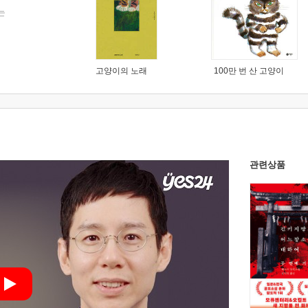
는
고양이의 노래
100만 번 산 고양이
관련상품