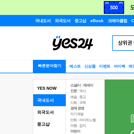
국내도서
외국도서
중고샵
eBook
크레마클럽
C
빠른분야찾기
베스트
신상품
이벤트
바이백
매
소설/시
|
에세이
YES NOW
인문
|
역사
예술
|
종교
국내도서
사회
|
과학
경제 경영
외국도서
자기계발
만화
|
라이트노벨
중고샵
여행
|
잡지
어린이