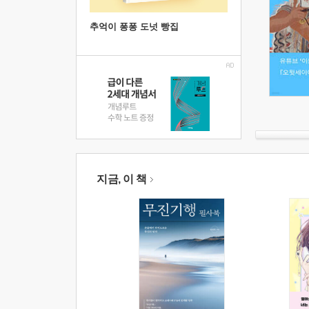
추억이 퐁퐁 도넛 빵집
지금, 이 책