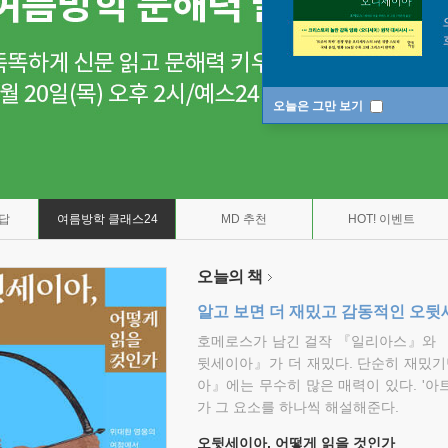
오늘은 그만 보기
7답
여름방학 클래스24
MD 추천
HOT! 이벤트
오늘의 책
알고 보면 더 재밌고 감동적인 오
호메로스가 남긴 걸작 『일리아스』와 
뒷세이아』가 더 재밌다. 단순히 재밌기
아』에는 무수히 많은 매력이 있다. '아
가 그 요소를 하나씩 해설해준다.
오뒷세이아, 어떻게 읽을 것인가