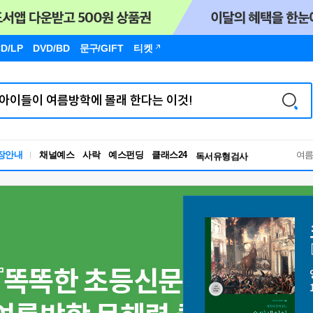
D/LP
DVD/BD
문구
/GIFT
티켓
장안내
채널예스
사락
예스펀딩
클래스24
독서유형검사
여
RBTI Lab
독서유형검사