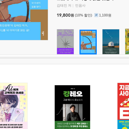
김태진 저
민음사
19,800
원
(10% 할인)
1,100원