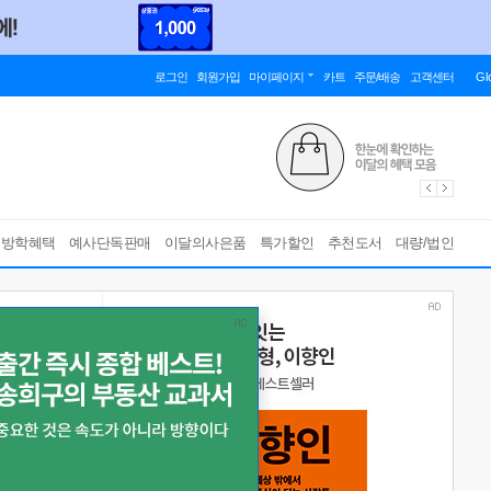
로그인
회원가입
마이페이지
카트
주문/배송
고객센터
Gl
름방학혜택
예사단독판매
이달의사은품
특가할인
추천도서
대량/법인