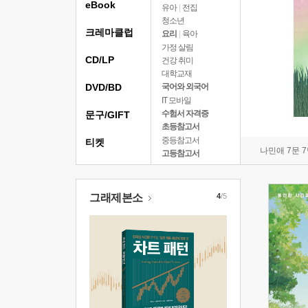
eBook
유아
|
전집
청소년
크레마클럽
요리
|
육아
가정 살림
CD/LP
건강 취미
대학교재
DVD/BD
국어와 외국어
IT 모바일
수험서 자격증
문구/GIFT
초등참고서
중등참고서
티켓
나민애 7문 
고등참고서
그래제본소
4
/5