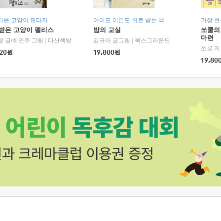
다운 고양이 판타지
아이도 어른도 위로 받는 책
가장 
받은 고양이 펠리스
밤의 교실
쏘쿨의
마련
철 글/최연주 그림
|
다산책방
김규아 글그림
|
북스그라운드
쏘쿨 저
20
원
19,800
원
19,80