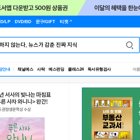
D/LP
DVD/BD
문구
/GIFT
티켓
독서유형검사
장안내
채널예스
사락
예스펀딩
클래스24
여
RBTI Lab
독서유형검사