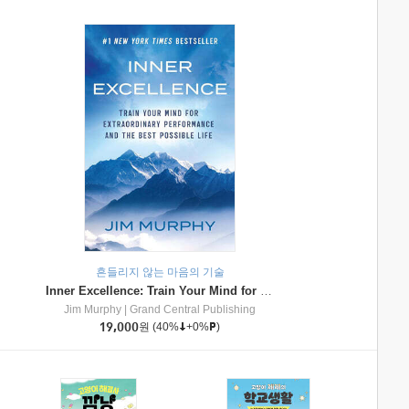
흔들리지 않는 마음의 기술
Inner Excellence: Train Your Mind for Extraordinary Performance and the Best Possible Life
Jim Murphy
|
Grand Central Publishing
19,000
원
(40%
+0%
)