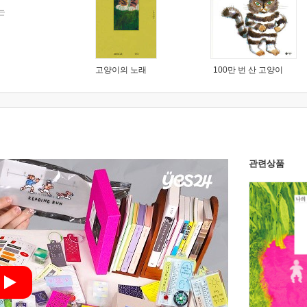
는
고양이의 노래
100만 번 산 고양이
관련상품