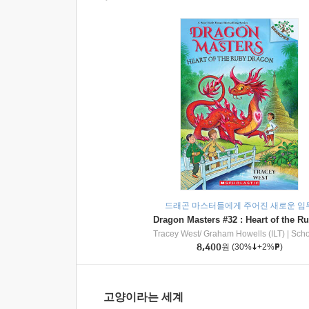
드래곤 마스터들에게 주어진 새로운 임
Tracey West/ Graham Howells (ILT)
|
Scholasti
8,400
원
(30%
+2%
)
고양이라는 세계