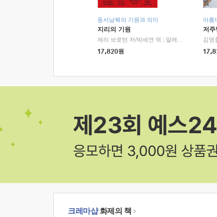
동서남북의 기원과 의미
아름
지리의 기원
저주
제리 브로턴 저/박세연 역
|
알에이치코리아(RHK)
김명
17,820
원
17,8
크레마샵
화제의 책