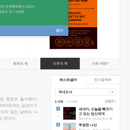
닫기
화제의 책
이주의 책
이책 어때?
베스트셀러
인기검색어
국내도서
소년 멘토로 돌아왔다.
1~5위
|
6~10위
 10대에게는 길잡이가
세네카, 오늘을 빼앗기
 되지 않는 날에도 나
고 있는 당신에게
 안내서.
루키우스 안나이우스 세네카 저/하와이 대저택 편역
투명한 나선