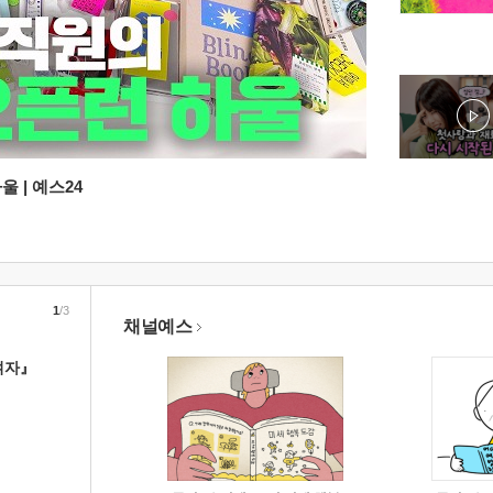
 | 예스24
1
/3
채널예스
여자』