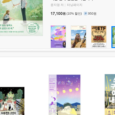
윤지영 저
터닝페이지
17,100
원
(10% 할인)
950원