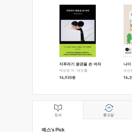
지푸라기 왕관을 쓴 여자
나이 
박상영 저
|
래빗홀
조선
16,920
원
16,2
도서
중고샵
예스's Pick