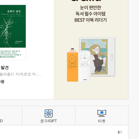
 발견
블래츨리 저/제효영 역
|
디플롯
0
원
BD
문구/GIFT
티켓
3
/5