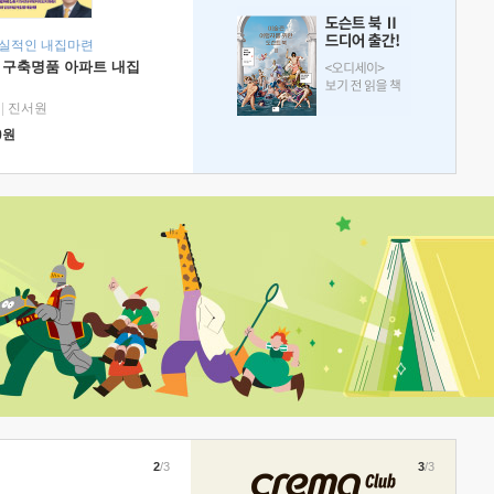
현실적인 내집마련
 구축명품 아파트 내집
|
진서원
0
원
2
/3
3
/3