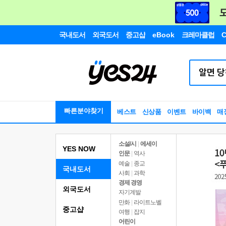
국내도서
외국도서
중고샵
eBook
크레마클럽
C
빠른분야찾기
베스트
신상품
이벤트
바이백
매
소설/시
|
에세이
YES NOW
인문
|
역사
예술
|
종교
국내도서
사회
|
과학
경제 경영
외국도서
자기계발
만화
|
라이트노벨
중고샵
여행
|
잡지
어린이