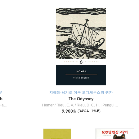
무
지혜와 용기로 이룬 오디세우스의 귀환
Dragon Masters #32 : Heart of the Ruby Dragon (A Branches Book)
The Odyssey
c Inc
Homer / Rieu, E. V. / Rieu, D. C. H.
|
Penguin Group
9,900
원
(34%
+1%
)