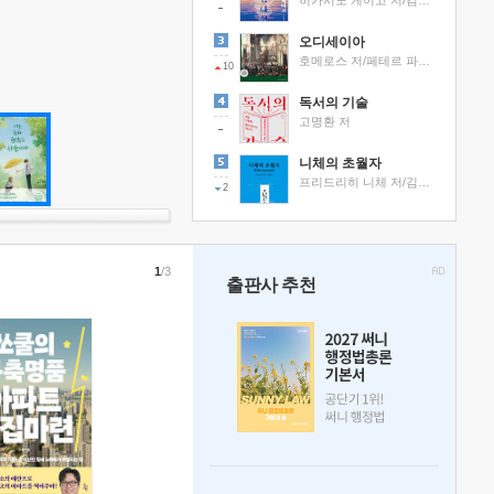
히가시노 게이고 저/김선영 역
오디세이아
호메로스 저/페테르 파울 루벤스 그림/박문재 역
10
독서의 기술
고명환 저
니체의 초월자
프리드리히 니체 저/김철 편역
2
1
/3
출판사 추천