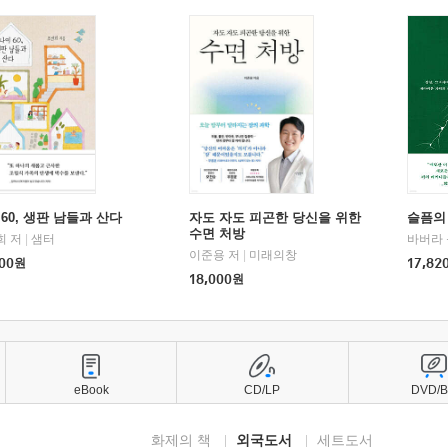
60, 생판 남들과 산다
자도 자도 피곤한 당신을 위한
슬픔의
수면 처방
희 저
|
샘터
바버라 
이준용 저
|
미래의창
00
원
17,82
18,000
원
eBook
CD/LP
DVD/
화제의 책
외국도서
세트도서