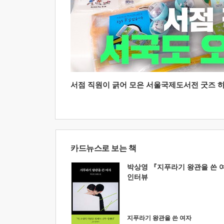
서점 직원이 긁어 모은 서울국제도서전 굿즈 하울
카드뉴스로 보는 책
박상영 『지푸라기 왕관을 쓴 
인터뷰
지푸라기 왕관을 쓴 여자