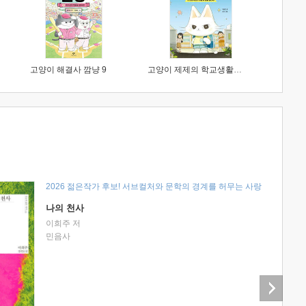
고양이 해결사 깜냥 9
고양이 제제의 학교생활 1 : 초등학생이 이렇게 힘들 줄이야
2026 젊은작가 후보! 서브컬처와 문학의 경계를 허무는 사랑
나의 천사
이희주 저
민음사