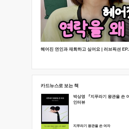
헤어진 연인과 재회하고 싶어요 | 러브픽션 EP.2
카드뉴스로 보는 책
박상영 『지푸라기 왕관을 쓴 
인터뷰
지푸라기 왕관을 쓴 여자