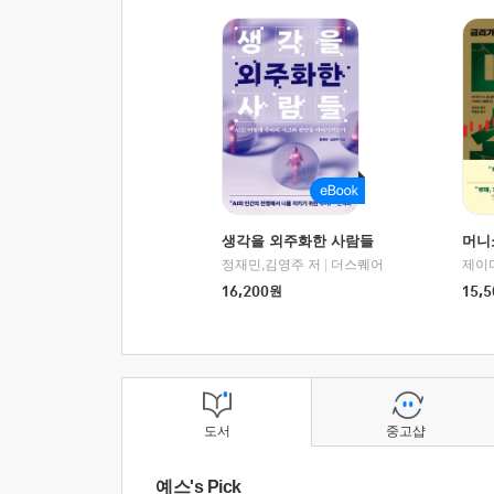
생각을 외주화한 사람들
머니
정재민,김영주 저
|
더스퀘어
16,200
원
15,5
도서
중고샵
예스's Pick