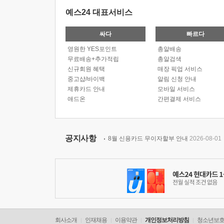
예스24 대표서비스
싸다
빠르다
영원한 YES포인트
총알배송
무료배송+추가적립
총알검색
신규회원 혜택
매장 픽업 서비스
중고샵/바이백
알림 신청 안내
제휴카드 안내
모바일 서비스
애드온
간편결제 서비스
공지사항
8월 신용카드 무이자할부 안내
2026-08-01
회사소개
인재채용
이용약관
개인정보처리방침
청소년보