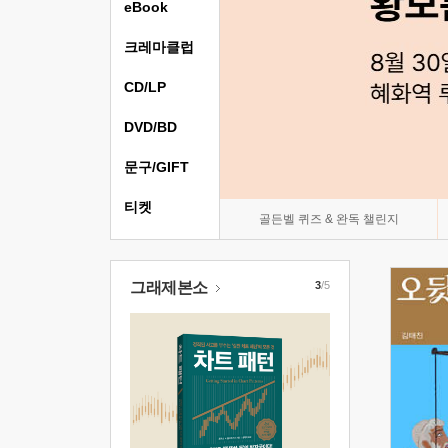
eBook
크레마클럽
CD/LP
DVD/BD
문구/GIFT
티켓
골든벨 퀴즈 & 완독 챌린지
그래제본소
3
/5