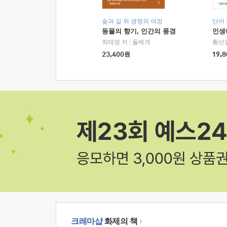
숲과 길 위 생명의 여정
단어
동물의 향기, 인간의 풍경
인생
최태영 저
|
돌베개
황선
23,400
원
19,8
크레마샵
화제의 책