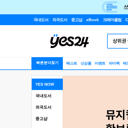
국내도서
외국도서
중고샵
eBook
크레마클럽
C
빠른분야찾기
베스트
신상품
이벤트
바이백
매
YES NOW
국내도서
외국도서
중고샵