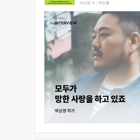
박상영 저
|
래빗홀