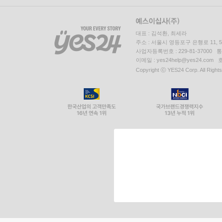
대표 : 김석환, 최세라
주소 : 서울시 영등포구 은행로 11,
사업자등록번호 : 229-81-37000 
이메일 : yes24help@yes24.c
Copyright ⓒ YES24 Corp. All Right