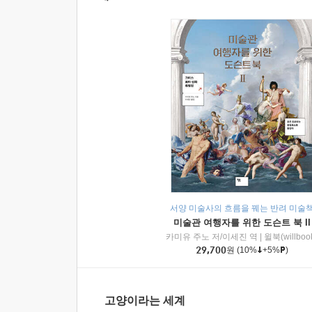
서양 미술사의 흐름을 꿰는 반려 미술
미술관 여행자를 위한 도슨트 북 II
카미유 주노 저/이세진 역
|
윌북(willboo
29,700
원
(10%
+5%
)
고양이라는 세계