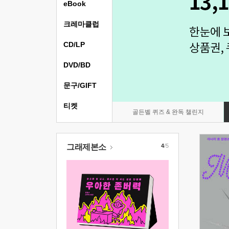
eBook
크레마클럽
CD/LP
DVD/BD
문구/GIFT
티켓
골든벨 퀴즈 & 완독 챌린지
그래제본소
4
/5