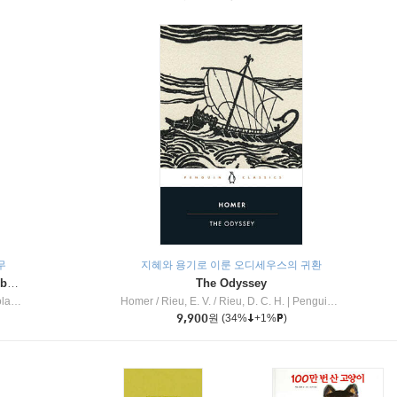
무
지혜와 용기로 이룬 오디세우스의 귀환
Dragon Masters #32 : Heart of the Ruby Dragon (A Branches Book)
The Odyssey
c Inc
Homer / Rieu, E. V. / Rieu, D. C. H.
|
Penguin Group
9,900
원
(34%
+1%
)