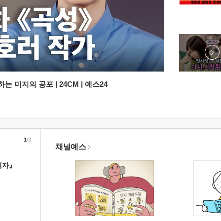
 미지의 공포 | 24CM | 예스24
1
/3
채널예스
여자』