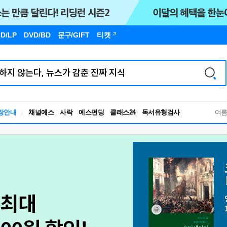
D/LP
DVD/BD
문구
/GIFT
티켓
독서유형검사
장안내
채널예스
사락
예스펀딩
클래스24
RBTI Lab
여
독서유형검사