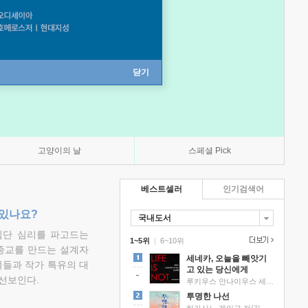
닫기
고양이의 날
스페셜 Pick
베스트셀러
인기검색어
 있나요?
국내도서
집단 심리를 파고드는
1~5위
|
6~10위
 종교를 만드는 설계자
세네카, 오늘을 빼앗기
물들과 작가 특유의 대
고 있는 당신에게
선보인다.
루키우스 안나이우스 세네카 저/하와이 대저택 편역
투명한 나선