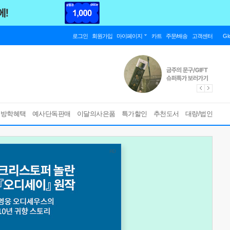
로그인
회원가입
마이페이지
카트
주문/배송
고객센터
Gl
름방학혜택
예사단독판매
이달의사은품
특가할인
추천도서
대량/법인