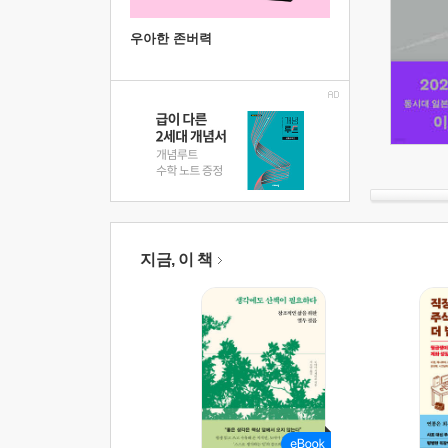
우아한 존버력
지금, 이 책