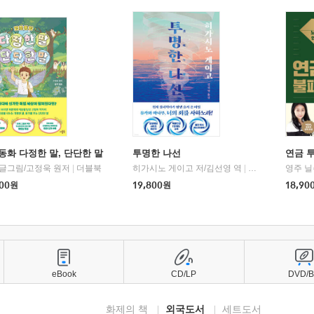
동화 다정한 말, 단단한 말
투명한 나선
연금 
 글그림/고정욱 원저
|
더블북
히가시노 게이고 저/김선영 역
|
북다
영주 닐
00
원
19,800
원
18,90
eBook
CD/LP
DVD/
화제의 책
외국도서
세트도서