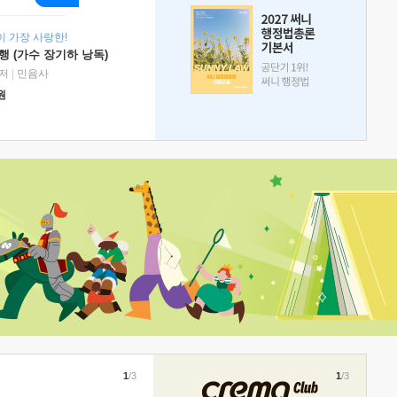
 가장 사랑한!
 (가수 장기하 낭독)
저
|
민음사
원
1
/3
1
/3