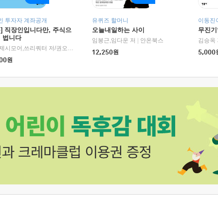
인 투자자 계좌공개
유퀴즈 할머니
이동진이
독] 직장인입니다만, 주식으
오늘내일하는 사이
무진기행
더 법니다
RHK)
임봉근,임다운 저
|
안온북스
김승옥 
서정,제시모어,쓰리쿼터 저/권오태,시그널리포트 편
|
경이로움
12,250
원
5,000
00
원