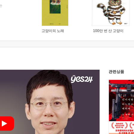
는
고양이의 노래
100만 번 산 고양이
관련상품