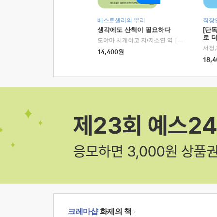
베스트셀러의 뿌리
직장
생각에도 산책이 필요하다
[단
로 
도야마 시게히코 저/지소연 역
|
알에이치코리아(
14,400
원
18,4
크레마샵
화제의 책