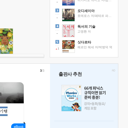
히가시노 게이고 저/김선영 역
오디세이아
호메로스 저/페테르 파울 루벤스 그림/박문재 역
독서의 기술
고명환 저
싯다르타
헤르만 헤세 저/박병덕 역
1
3
/3
출판사 추천