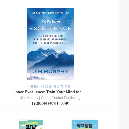
흔들리지 않는 마음의 기술
Inner Excellence: Train Your Mind for Extraordinary Performance and the Best Possible Life
Jim Murphy
|
Grand Central Publishing
19,000
원
(40%
+0%
)