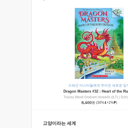
드래곤 마스터들에게 주어진 새로운 임
Tracey West/ Graham Howells (ILT)
|
Scholasti
8,400
원
(30%
+2%
)
고양이라는 세계