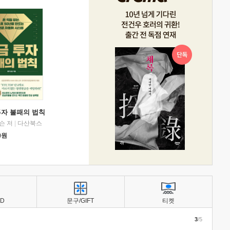
투자 불패의 법칙
슨 저
|
다산북스
0
원
BD
문구/GIFT
티켓
3
/5