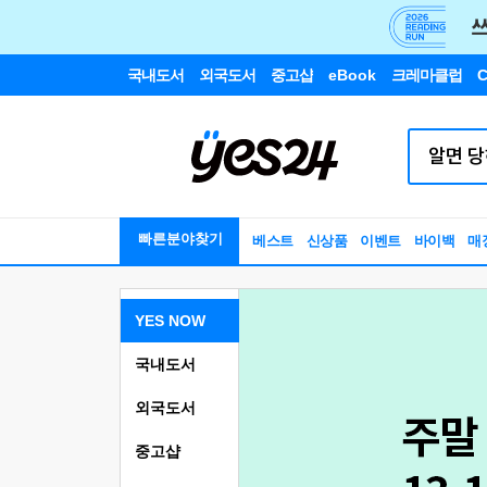
국내도서
외국도서
중고샵
eBook
크레마클럽
C
빠른분야찾기
베스트
신상품
이벤트
바이백
매
YES NOW
국내도서
외국도서
중고샵