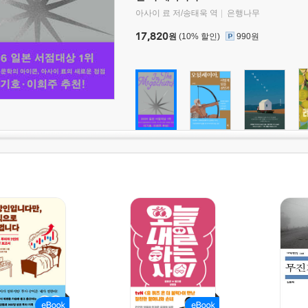
아사이 료 저/송태욱 역
은행나무
17,820
원
(10% 할인)
990원