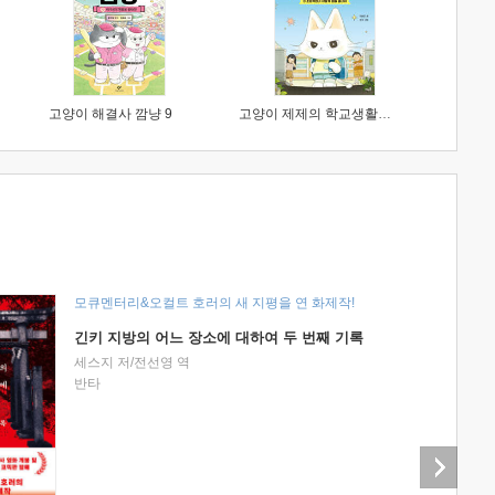
고양이 해결사 깜냥 9
고양이 제제의 학교생활 1 : 초등학생이 이렇게 힘들 줄이야
모큐멘터리&오컬트 호러의 새 지평을 연 화제작!
긴키 지방의 어느 장소에 대하여 두 번째 기록
세스지 저/전선영 역
반타