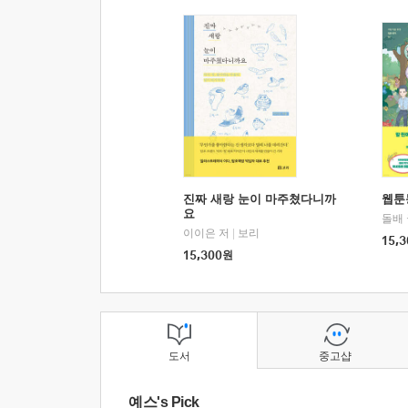
진짜 새랑 눈이 마주쳤다니까
웹툰
요
돌배
이이은 저
|
보리
15,3
15,300
원
도서
중고샵
예스's Pick