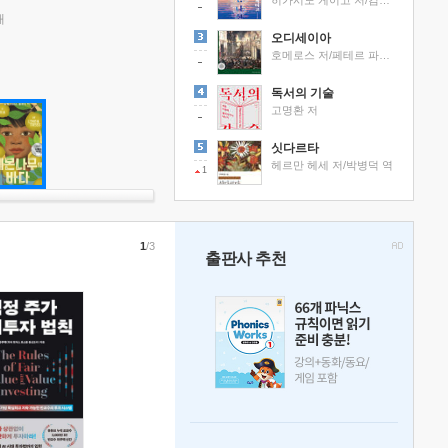
히가시노 게이고 저/김선영 역
래
오디세이아
호메로스 저/페테르 파울 루벤스 그림/박문재 역
독서의 기술
고명환 저
싯다르타
헤르만 헤세 저/박병덕 역
1
1
/3
출판사 추천