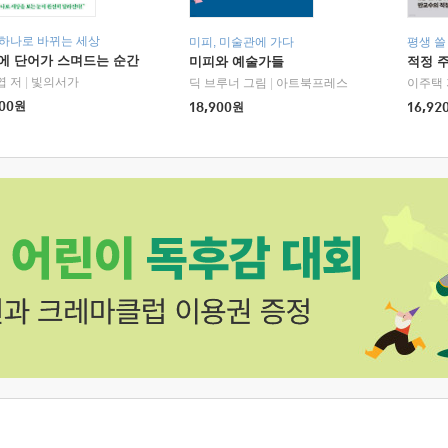
 하나로 바뀌는 세상
미피, 미술관에 가다
평생 쓸
에 단어가 스며드는 순간
미피와 예술가들
적정 
엽 저
|
빛의서가
딕 브루너 그림
|
아트북프레스
이주택 
00
원
18,900
원
16,92