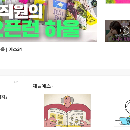
 | 예스24
1
/3
채널예스
여자』