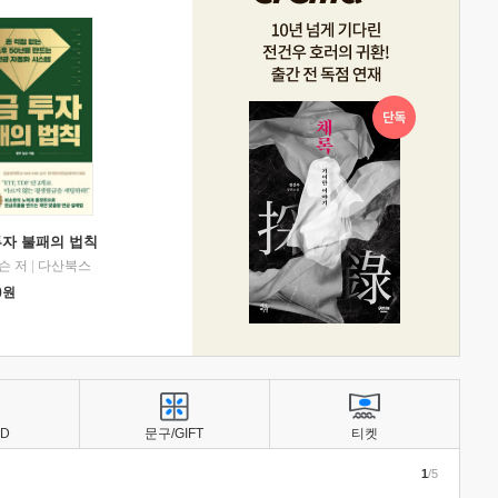
투자 불패의 법칙
슨 저
|
다산북스
0
원
BD
문구/GIFT
티켓
1
/5