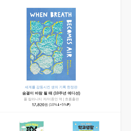
세계를 감동시킨 생의 기록 한정판
숨결이 바람 될 때 (10주년 에디션)
|
미래엔아이세움
폴 칼라니티 저/이종인 역
|
흐름출판
17,820
원
(10%
+5%
)