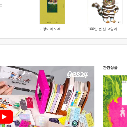
는
고양이의 노래
100만 번 산 고양이
관련상품