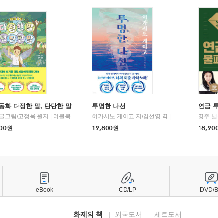
동화 다정한 말, 단단한 말
투명한 나선
연금 
 글그림/고정욱 원저
|
더블북
히가시노 게이고 저/김선영 역
|
북다
영주 닐
00
원
19,800
원
18,90
eBook
CD/LP
DVD/
화제의 책
외국도서
세트도서