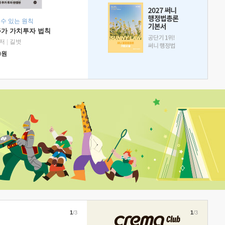
 수 있는 원칙
주가 가치투자 법칙
저
|
길벗
0
원
1
/3
1
/3