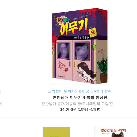
책
오싹함이 두 배! 스페셜 굿즈 6종과 함께
흔한남매 이무기 4 특별 한정판
k)
흔한남매 원저/이종혁 글/도니패밀리 그림/흔한컴퍼니 감수
34,200
원
(10%
+5%
)