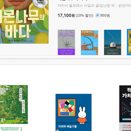
마리아 돌로레스 아길라 글/김난령 역
밝은미
17,100
원
(10% 할인)
950원