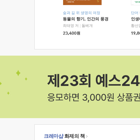
숲과 길 위 생명의 여정
단어
동물의 향기, 인간의 풍경
인생
최태영 저
|
돌베개
황선
23,400
원
19,8
크레마샵
화제의 책