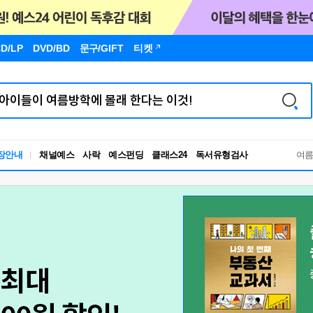
D/LP
DVD/BD
문구
/GIFT
티켓
장안내
채널예스
사락
예스펀딩
클래스24
독서유형검사
여
RBTI Lab
독서유형검사