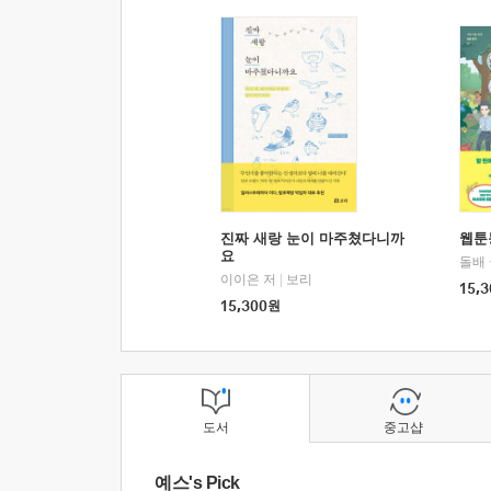
진짜 새랑 눈이 마주쳤다니까
웹툰
요
돌배
이이은 저
|
보리
15,3
15,300
원
도서
중고샵
예스's Pick