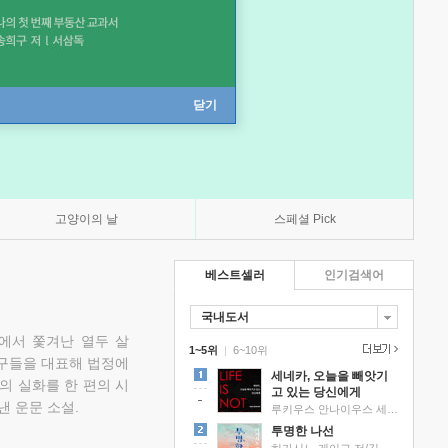
닫기
고양이의 날
스페셜 Pick
베스트셀러
인기검색어
국내도서
에서 쫓겨난 열두 살
1~5위
|
6~10위
친구들을 대표해 법정에
세네카, 오늘을 빼앗기
의 실화를 한 편의 시
고 있는 당신에게
낸 운문 소설.
루키우스 안나이우스 세네카 저/하와이 대저택 편역
투명한 나선