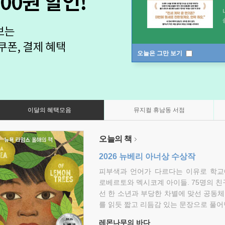
오늘은 그만 보기
이달의 혜택모음
뮤지컬 휴남동 서점
오늘의 책
2026 뉴베리 아너상 수상작
피부색과 언어가 다르다는 이유로 학교
로베르토와 멕시코계 아이들. 75명의 
선 한 소년과 부당한 차별에 맞선 공동체
를 읽듯 짧고 리듬감 있는 문장으로 풀어
레몬나무의 바다