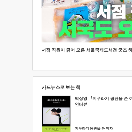
서점 직원이 긁어 모은 서울국제도서전 굿즈 하울
카드뉴스로 보는 책
박상영 『지푸라기 왕관을 쓴 
인터뷰
지푸라기 왕관을 쓴 여자