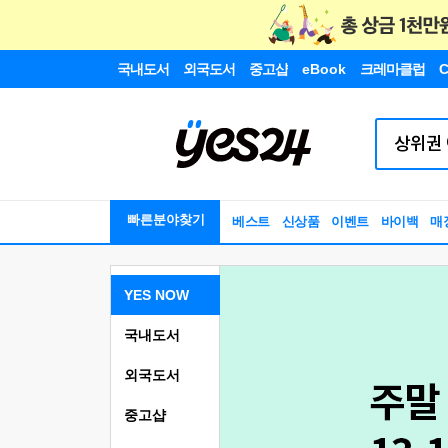
국내도서
외국도서
중고샵
eBook
크레마클럽
C
빠른분야찾기
베스트
신상품
이벤트
바이백
매
YES NOW
국내도서
외국도서
중고샵