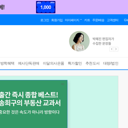
로그인
회원가입
마이페이지
카트
주문/배송
고객센터
Gl
름방학혜택
예사단독판매
이달의사은품
특가할인
추천도서
대량/법인