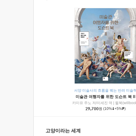
서양 미술사의 흐름을 꿰는 반려 미술
미술관 여행자를 위한 도슨트 북 II
카미유 주노 저/이세진 역
|
윌북(willboo
29,700
원
(10%
+5%
)
고양이라는 세계