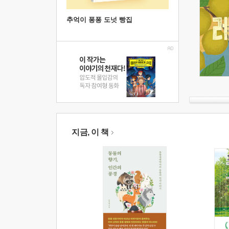
추억이 퐁퐁 도넛 빵집
지금, 이 책