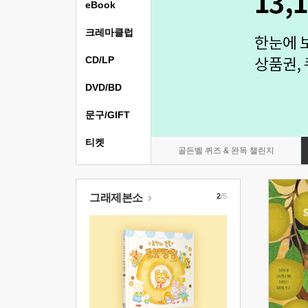
eBook
크레마클럽
CD/LP
DVD/BD
문구/GIFT
티켓
골든벨 퀴즈 & 완독 챌린지
그래제본소
2
/5