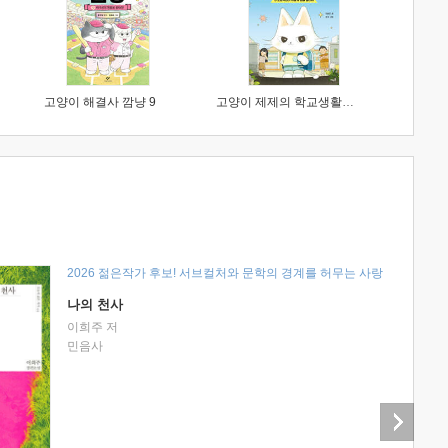
고양이 해결사 깜냥 9
고양이 제제의 학교생활 1 : 초등학생이 이렇게 힘들 줄이야
2026 젊은작가 후보! 서브컬처와 문학의 경계를 허무는 사랑
나의 천사
이희주 저
민음사