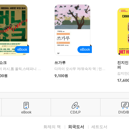
쇼크
쓰가루
진지인
피
제이미 러시,톰 올릭,스테파니 플랜더스 편저/임경은 역/박정호 감수
다자이 오사무 저/유숙자 역
|
교보문고
|
민음사
김지인(
00
원
9,100
원
17,60
eBook
CD/LP
DVD/
화제의 책
외국도서
세트도서