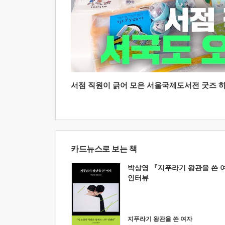
서점 직원이 긁어 모은 서울국제도서전 굿즈 하울
카드뉴스로 보는 책
박상영 『지푸라기 왕관을 쓴 
인터뷰
지푸라기 왕관을 쓴 여자