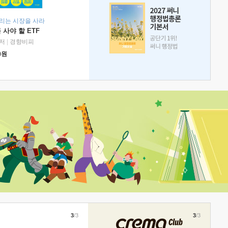
리는 시장을 사라
 사야 할 ETF
저
|
경향비피
0
원
3
/3
3
/3