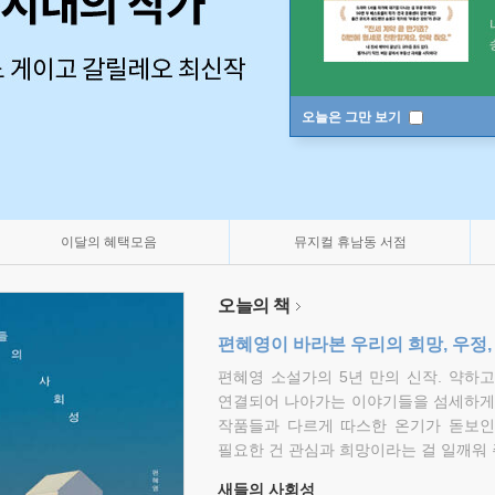
오늘은 그만 보기
이달의 혜택모음
뮤지컬 휴남동 서점
오늘의 책
편혜영이 바라본 우리의 희망, 우정,
편혜영 소설가의 5년 만의 신작. 약하
연결되어 나아가는 이야기들을 섬세하게 
작품들과 다르게 따스한 온기가 돋보인
필요한 건 관심과 희망이라는 걸 일깨워 
새들의 사회성