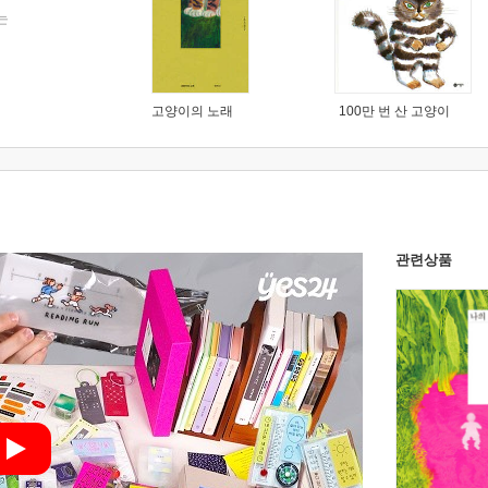
는
고양이의 노래
100만 번 산 고양이
관련상품