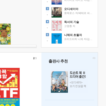
히가시노 게이고 저/김선영 역
오디세이아
호메로스 저/페테르 파울 루벤스 그림/박문재 역
독서의 기술
고명환 저
니체의 초월자
프리드리히 니체 저/김철 편역
2
/3
출판사 추천