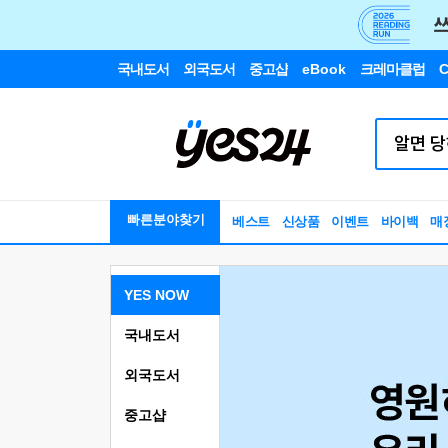
국내도서
외국도서
중고샵
eBook
크레마클럽
C
빠른분야찾기
베스트
신상품
이벤트
바이백
매
YES NOW
국내도서
외국도서
중고샵