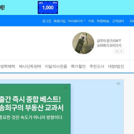
로그인
회원가입
마이페이지
카트
주문/배송
고객센터
Gl
름방학혜택
예사단독판매
이달의사은품
특가할인
추천도서
대량/법인