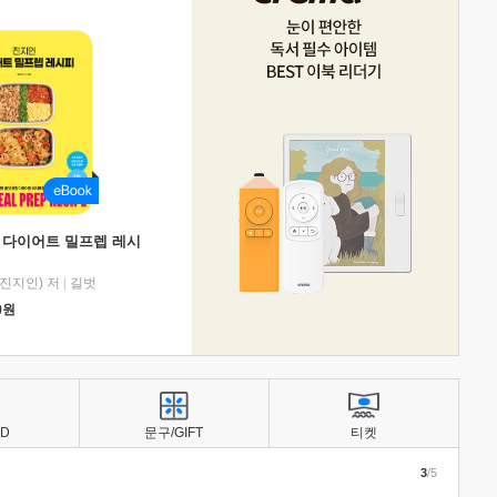
 다이어트 밀프렙 레시
진지인) 저
|
길벗
0
원
BD
문구/GIFT
티켓
3
/5