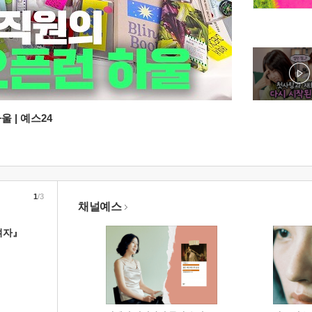
 | 예스24
1
/3
채널예스
여자』