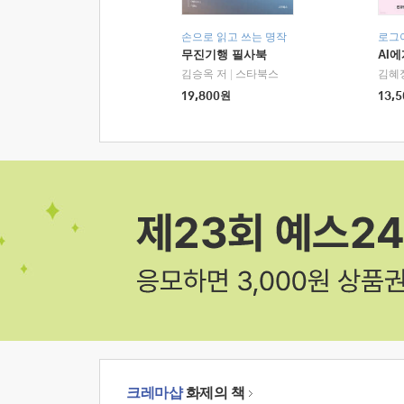
손으로 읽고 쓰는 명작
로그
무진기행 필사북
AI
김승옥 저
|
스타북스
김혜
19,800
원
13,5
크레마샵
화제의 책