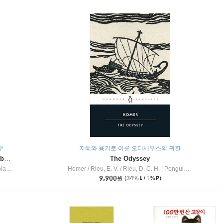
무
지혜와 용기로 이룬 오디세우스의 귀환
Dragon Masters #32 : Heart of the Ruby Dragon (A Branches Book)
The Odyssey
c Inc
Homer / Rieu, E. V. / Rieu, D. C. H.
|
Penguin Group
9,900
원
(34%
+1%
)