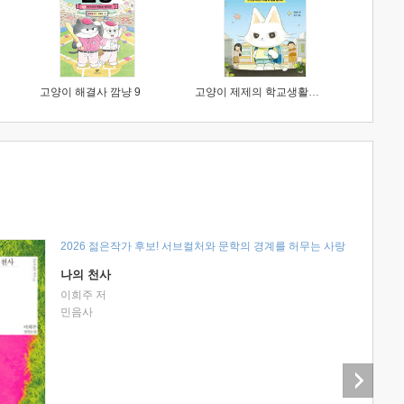
고양이 해결사 깜냥 9
고양이 제제의 학교생활 1 : 초등학생이 이렇게 힘들 줄이야
2026 젊은작가 후보! 서브컬처와 문학의 경계를 허무는 사랑
나의 천사
이희주 저
민음사