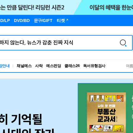
D/LP
DVD/BD
문구
/GIFT
티켓
장안내
채널예스
사락
예스펀딩
클래스24
독서유형검사
여
RBTI Lab
독서유형검사