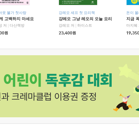
아웃 불가 첫사랑
강레오 셰프 첫 요리책
돈이 몰
에게 고백하지 마세요
걍레오 그냥 레오의 오늘 요리
지금 꼭
정 저
|
다산책방
강레오 저
|
하이스트
마지혜 
00
원
23,400
원
19,35