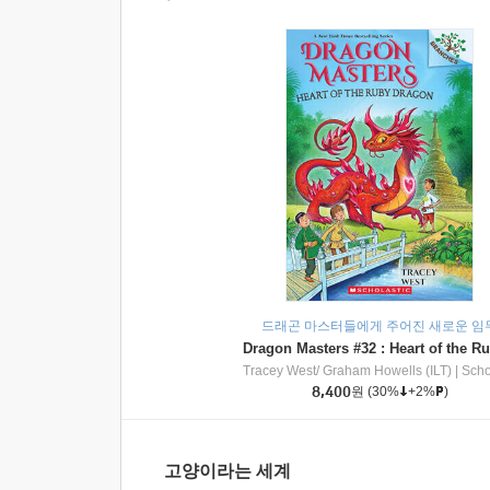
드래곤 마스터들에게 주어진 새로운 임
Tracey West/ Graham Howells (ILT)
|
Scholasti
8,400
원
(30%
+2%
)
고양이라는 세계