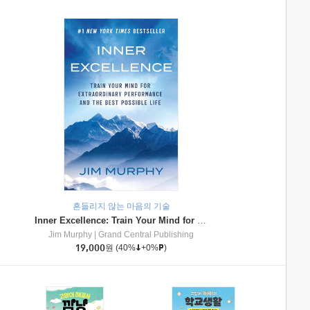
흔들리지 않는 마음의 기술
Inner Excellence: Train Your Mind for Extraordinary Performance and the Best Possible Life
Jim Murphy
|
Grand Central Publishing
19,000
원
(40%
+0%
)