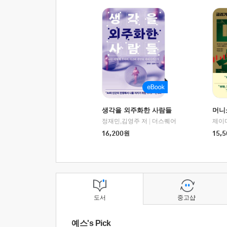
생각을 외주화한 사람들
머니
정재민,김영주 저
|
더스퀘어
16,200
원
15,5
도서
중고샵
예스's Pick