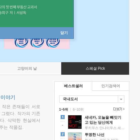
닫기
고양이의 날
스페셜 Pick
베스트셀러
인기검색어
 이야기
국내도서
고 작은 존재들이 서로
1~5위
|
6~10위
그렸다. 작가의 기존
세네카, 오늘을 빼앗기
다. 삭막한 현실에서
고 있는 당신에게
주는 작품집.
루키우스 안나이우스 세네카 저/하와이 대저택 편역
투명한 나선