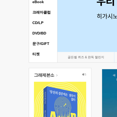
eBook
크레마클럽
CD/LP
DVD/BD
문구/GIFT
티켓
골든벨 퀴즈 & 완독 챌린지
그래제본소
4
/5