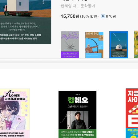
편혜영 저
문학동네
15,750
원
(10% 할인)
870원