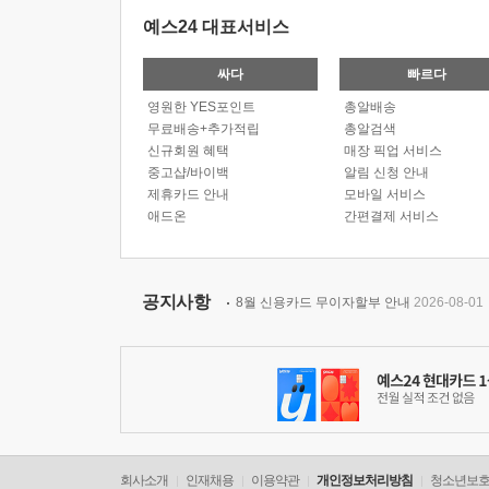
예스24 대표서비스
싸다
빠르다
영원한 YES포인트
총알배송
무료배송+추가적립
총알검색
신규회원 혜택
매장 픽업 서비스
중고샵/바이백
알림 신청 안내
제휴카드 안내
모바일 서비스
애드온
간편결제 서비스
공지사항
8월 신용카드 무이자할부 안내
2026-08-01
회사소개
인재채용
이용약관
개인정보처리방침
청소년보