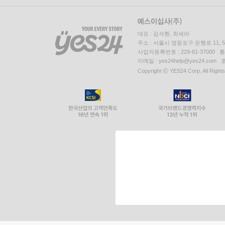
대표 : 김석환, 최세라
주소 : 서울시 영등포구 은행로 11,
사업자등록번호 : 229-81-37000 
이메일 : yes24help@yes24.c
Copyright ⓒ YES24 Corp. All Right