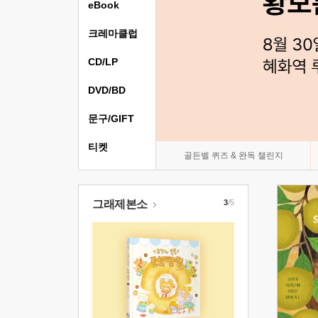
eBook
크레마클럽
CD/LP
DVD/BD
문구/GIFT
티켓
골든벨 퀴즈 & 완독 챌린지
그래제본소
3
/5