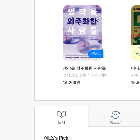
생각을 외주화한 사람들
머니
정재민,김영주 저
|
더스퀘어
16,200
원
15,5
도서
중고샵
예스's Pick