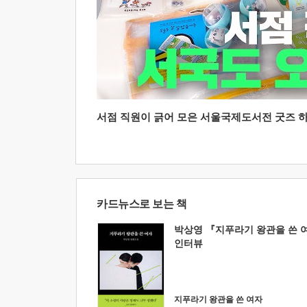
서점 직원이 긁어 모은 서울국제도서전 굿즈 하울
카드뉴스로 보는 책
박상영 『지푸라기 왕관을 쓴 
인터뷰
지푸라기 왕관을 쓴 여자