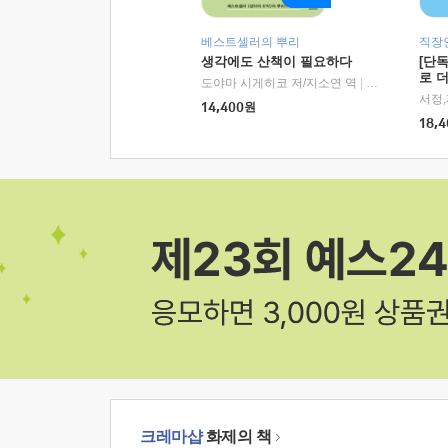
베스트셀러의 뿌리
직장
생각에도 산책이 필요하다
[단
로 
도야마 시게히코 저/지소연 역
|
알에이치코리아(
14,400
원
18,4
크레마샵
화제의 책