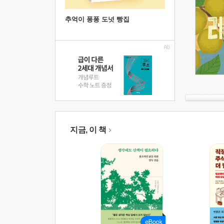
추억이 퐁퐁 도넛 빵집
지금, 이 책