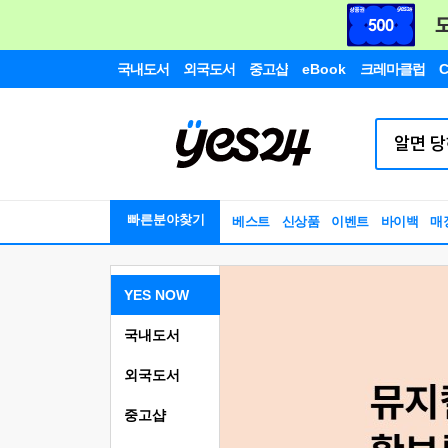
국내도서
외국도서
중고샵
eBook
크레마클럽
C
빠른분야찾기
베스트
신상품
이벤트
바이백
매
YES NOW
국내도서
외국도서
중고샵