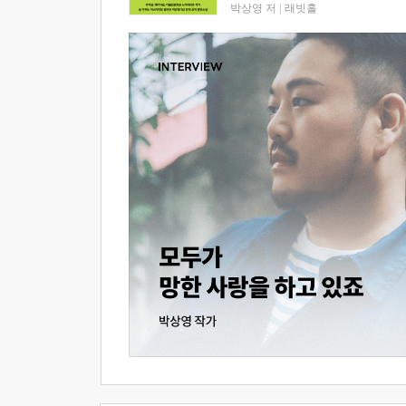
박상영 저
|
래빗홀