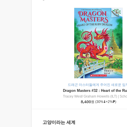
드래곤 마스터들에게 주어진 새로운 임
Tracey West/ Graham Howells (ILT)
|
Scholasti
8,400
원
(30%
+2%
)
고양이라는 세계