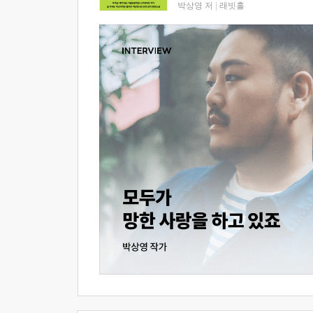
박상영 저
|
래빗홀