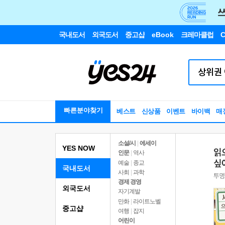
국내도서
외국도서
중고샵
eBook
크레마클럽
C
빠른분야찾기
베스트
신상품
이벤트
바이백
매
소설/시
|
에세이
YES NOW
인문
|
역사
예술
|
종교
국내도서
사회
|
과학
경제 경영
외국도서
자기계발
만화
|
라이트노벨
중고샵
여행
|
잡지
어린이