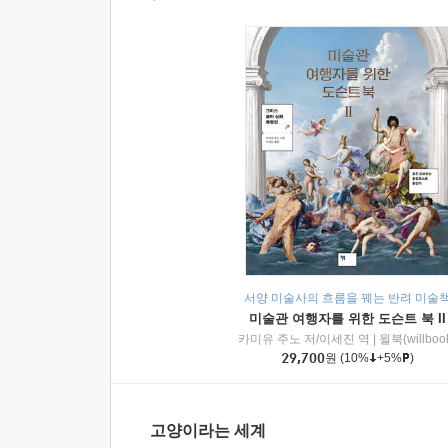
서양 미술사의 흐름을 꿰는 반려 미술
미술관 여행자를 위한 도슨트 북 II
카미유 주노 저/이세진 역
|
윌북(willboo
29,700
원
(10%
+5%
)
고양이라는 세계