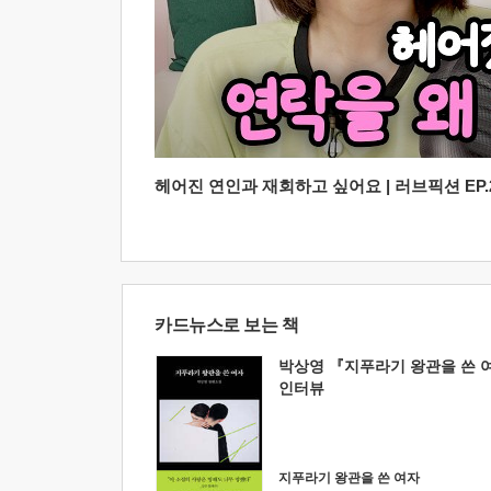
헤어진 연인과 재회하고 싶어요 | 러브픽션 EP.2
카드뉴스로 보는 책
박상영 『지푸라기 왕관을 쓴 
인터뷰
지푸라기 왕관을 쓴 여자