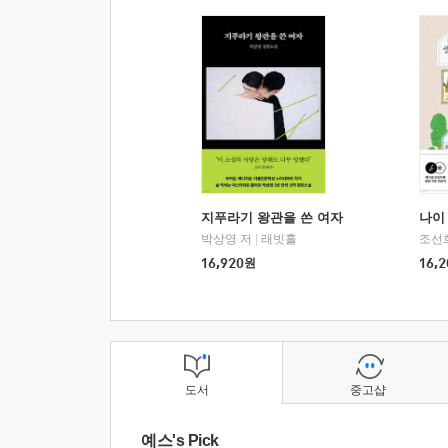
지푸라기 왕관을 쓴 여자
나이 
박상영 저
|
래빗홀
조선
16,920
원
16,2
도서
중고샵
예스's Pick