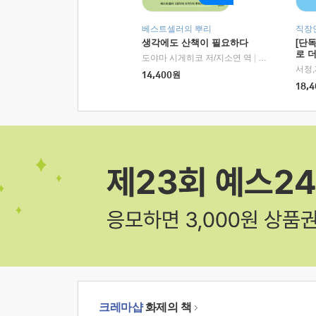
베스트셀러의 뿌리
직장
생각에도 산책이 필요하다
[단
로 
도야마 시게히코 저/지소연 역
|
알에이치코리아(
14,400
원
18,4
크레마샵
화제의 책