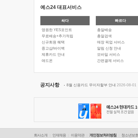
예스24 대표서비스
싸다
빠르다
영원한 YES포인트
총알배송
무료배송+추가적립
총알검색
신규회원 혜택
매장 픽업 서비스
중고샵/바이백
알림 신청 안내
제휴카드 안내
모바일 서비스
애드온
간편결제 서비스
공지사항
8월 신용카드 무이자할부 안내
2026-08-01
회사소개
인재채용
이용약관
개인정보처리방침
청소년보