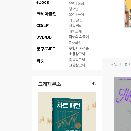
eBook
유아
|
전집
청소년
크레마클럽
요리
|
육아
가정 살림
CD/LP
건강 취미
대학교재
DVD/BD
국어와 외국어
IT 모바일
수험서 자격증
문구/GIFT
초등참고서
중등참고서
티켓
나민애 7문 
고등참고서
그래제본소
4
/5