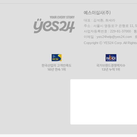
대표 : 김석환, 최세라
주소 : 서울시 영등포구 은행로 11,
사업자등록번호 : 229-81-37000 
이메일 : yes24help@yes24.c
Copyright ⓒ YES24 Corp. All Right