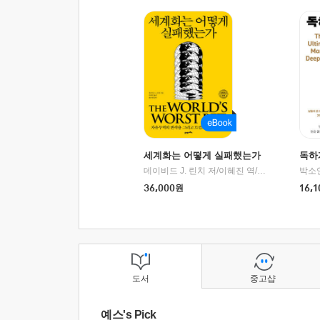
세계화는 어떻게 실패했는가
독하
데이비드 J. 린치 저/이혜진 역/최준영 감수
박소
|
2
36,000
원
16,1
도서
중고샵
예스's Pick