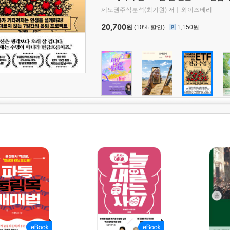
제도권주식분석(최기원) 저
와이즈베리
20,700
원
(10% 할인)
1,150원