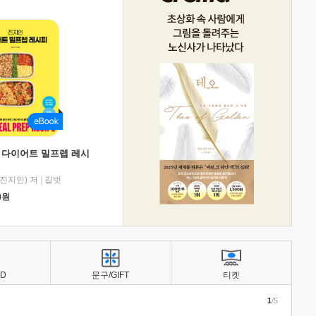
 다이어트 밀프렙 레시
진지인) 저
|
길벗
0
원
BD
문구/GIFT
티켓
1
/5