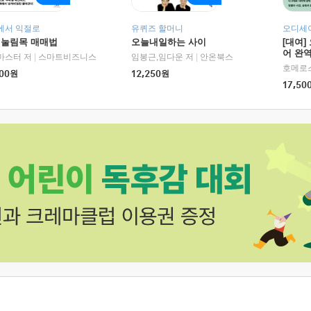
에서 익절로
유퀴즈 할머니
오디세이
 눌림목 매매법
오늘내일하는 사이
[대여]
어 완역
마스터 저
|
스마트비즈니스
임봉근,임다운 저
|
안온북스
00
원
12,250
원
17,50