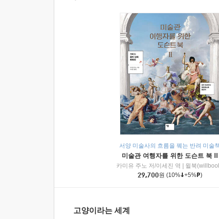
서양 미술사의 흐름을 꿰는 반려 미술
미술관 여행자를 위한 도슨트 북 II
카미유 주노 저/이세진 역
|
윌북(willboo
29,700
원
(10%
+5%
)
고양이라는 세계