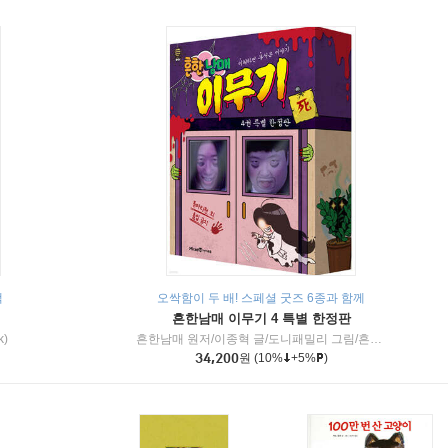
책
오싹함이 두 배! 스페셜 굿즈 6종과 함께
흔한남매 이무기 4 특별 한정판
k)
흔한남매 원저/이종혁 글/도니패밀리 그림/흔한컴퍼니 감수
34,200
원
(10%
+5%
)