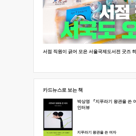
서점 직원이 긁어 모은 서울국제도서전 굿즈 하울
카드뉴스로 보는 책
박상영 『지푸라기 왕관을 쓴 
인터뷰
지푸라기 왕관을 쓴 여자