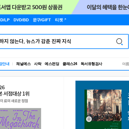
D/LP
DVD/BD
문구
/GIFT
티켓
독서유형검사
장안내
채널예스
사락
예스펀딩
클래스24
여
RBTI Lab
독서유형검사