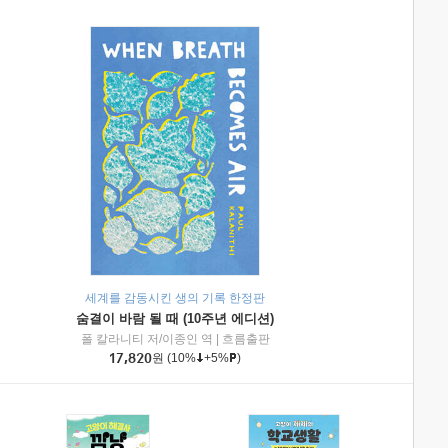
세계를 감동시킨 생의 기록 한정판
숨결이 바람 될 때 (10주년 에디션)
|
미래엔아이세움
폴 칼라니티 저/이종인 역
|
흐름출판
17,820
원
(10%
+5%
)