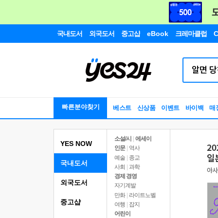
국내도서
외국도서
중고샵
eBook
크레마클럽
C
빠른분야찾기
베스트
신상품
이벤트
바이백
매
소설/시
|
에세이
YES NOW
인문
|
역사
예술
|
종교
국내도서
사회
|
과학
경제 경영
외국도서
자기계발
만화
|
라이트노벨
중고샵
여행
|
잡지
어린이