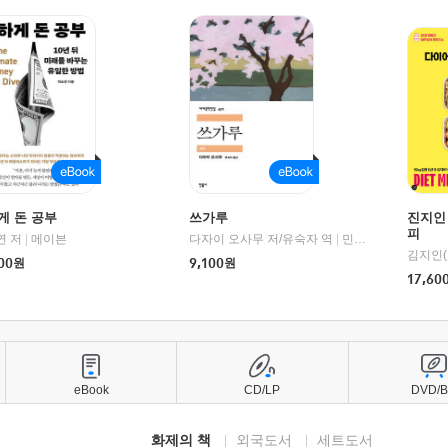
게 돈 공부
쓰가루
진지인
피
연 저
1세기북스
|
메이븐
다자이 오사무 저/유숙자 역
|
민음사
김지인(
00
원
9,100
원
17,60
eBook
CD/LP
DVD/
화제의 책
외국도서
세트도서