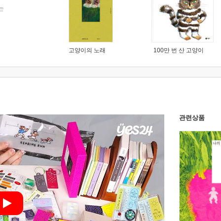
는
고양이의 노래
100만 번 산 고양이
관련상품