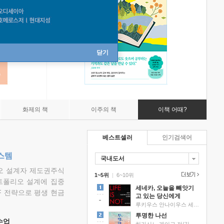
닫기
화제의 책
이주의 책
이책 어때?
베스트셀러
인기검색어
스템
국내도서
리오 설계자 제도권주식
1~5위
|
6~10위
트폴리오 설계에 집중
세네카, 오늘을 빼앗기
F 전략으로 평생 현금
고 있는 당신에게
루키우스 안나이우스 세네카 저/하와이 대저택 편역
투명한 나선
 수업