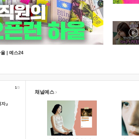
 | 예스24
1
/3
채널예스
여자』