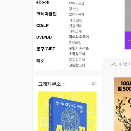
eBook
유아
|
전집
청소년
크레마클럽
요리
|
육아
가정 살림
CD/LP
건강 취미
대학교재
DVD/BD
국어와 외국어
IT 모바일
수험서 자격증
문구/GIFT
초등참고서
중등참고서
티켓
나민애 7문 
고등참고서
그래제본소
1
/5