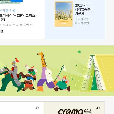
 개봉 기념!
 오디세이아 (고대 그리스
본)
호메로스 저/페테르 파울 루벤스 그림/박문재 역
|
현대지성
0
원
3
/3
2
/3