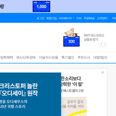
로그인
회원가입
마이페이지
카트
주문/배송
고객센터
Gl
름방학혜택
예사단독판매
이달의사은품
특가할인
추천도서
대량/법인