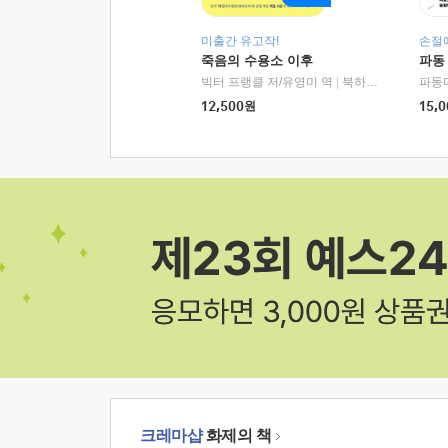
미출간 유고작!
손절
죽음의 수용소 이후
파동
빅터 프랭클 저/유영미 역
|
북하우스
파동
12,500
원
15,0
크레마샵
화제의 책