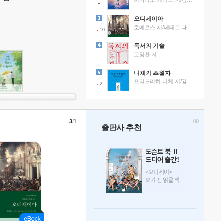
히가시노 게이고 저/김선영 역
오디세이아
호메로스 저/페테르 파울 루벤스 그림/박문재 역
10
독서의 기술
고명환 저
니체의 초월자
프리드리히 니체 저/김철 편역
2
3
/3
출판사 추천