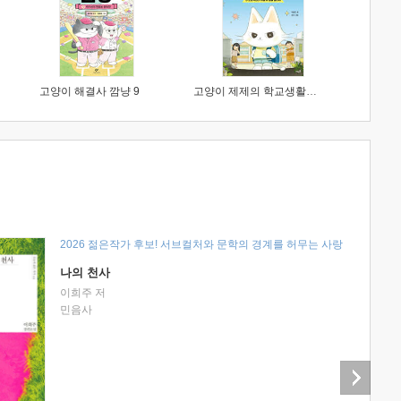
고양이 해결사 깜냥 9
고양이 제제의 학교생활 1 : 초등학생이 이렇게 힘들 줄이야
2026 젊은작가 후보! 서브컬처와 문학의 경계를 허무는 사랑
나의 천사
이희주 저
민음사