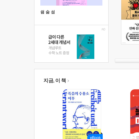
쉼 숨 섬
지금, 이 책