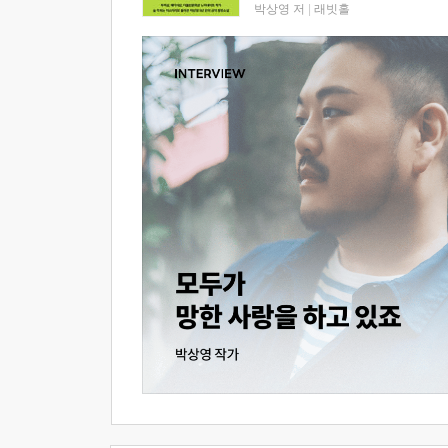
박상영 저
|
래빗홀