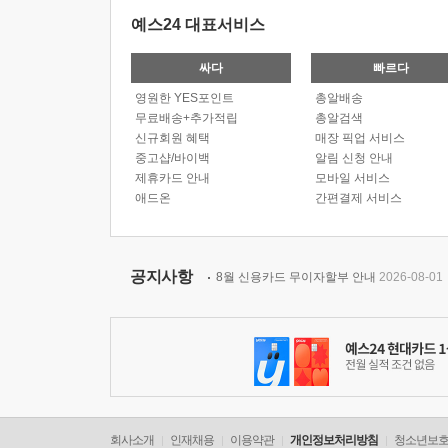
예스24 대표서비스
싸다
빠르다
영원한 YES포인트
총알배송
무료배송+추가적립
총알검색
신규회원 혜택
매장 픽업 서비스
중고샵/바이백
알림 신청 안내
제휴카드 안내
모바일 서비스
애드온
간편결제 서비스
공지사항
8월 신용카드 무이자할부 안내
2026-08-01
회사소개
인재채용
이용약관
개인정보처리방침
청소년보