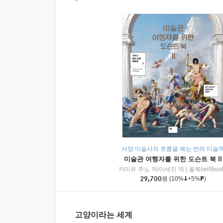
서양 미술사의 흐름을 꿰는 반려 미술
미술관 여행자를 위한 도슨트 북 II
카미유 주노 저/이세진 역
|
윌북(willboo
29,700
원
(10%
+5%
)
고양이라는 세계