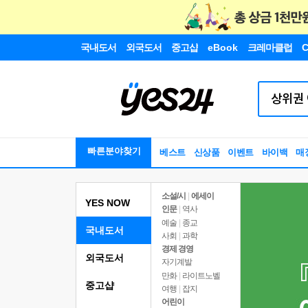
국내도서
외국도서
중고샵
eBook
크레마클럽
C
빠른분야찾기
베스트
신상품
이벤트
바이백
매
소설/시
|
에세이
YES NOW
인문
|
역사
예술
|
종교
국내도서
사회
|
과학
경제 경영
외국도서
자기계발
만화
|
라이트노벨
중고샵
여행
|
잡지
어린이