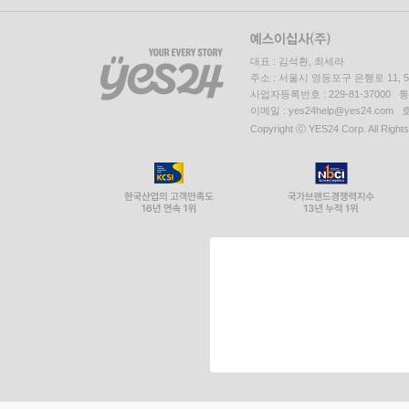
대표 : 김석환, 최세라
주소 : 서울시 영등포구 은행로 11,
사업자등록번호 : 229-81-37000 
이메일 : yes24help@yes24.c
Copyright ⓒ YES24 Corp. All Right