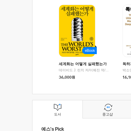
세계화는 어떻게 실패했는가
독하
데이비드 J. 린치 저/이혜진 역/최준영 감수
박소
|
2
36,000
원
16,1
도서
중고샵
예스's Pick