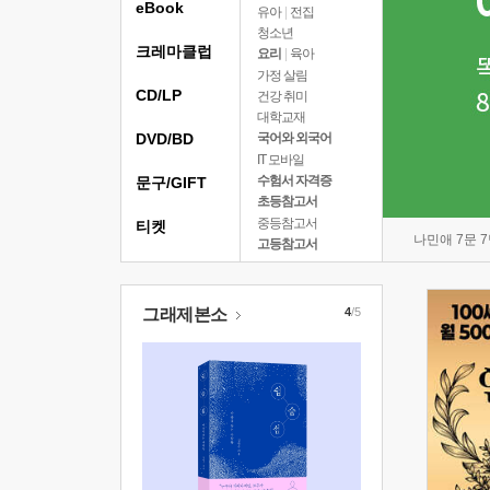
eBook
유아
|
전집
청소년
크레마클럽
요리
|
육아
가정 살림
CD/LP
건강 취미
대학교재
DVD/BD
국어와 외국어
IT 모바일
수험서 자격증
문구/GIFT
초등참고서
중등참고서
티켓
나민애 7문 
고등참고서
그래제본소
4
/5