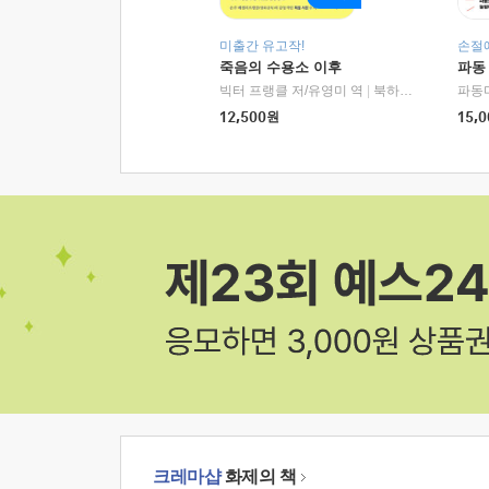
미출간 유고작!
손절
죽음의 수용소 이후
파동
빅터 프랭클 저/유영미 역
|
북하우스
파동
12,500
원
15,0
크레마샵
화제의 책