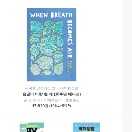
세계를 감동시킨 생의 기록 한정판
숨결이 바람 될 때 (10주년 에디션)
|
미래엔아이세움
폴 칼라니티 저/이종인 역
|
흐름출판
17,820
원
(10%
+5%
)