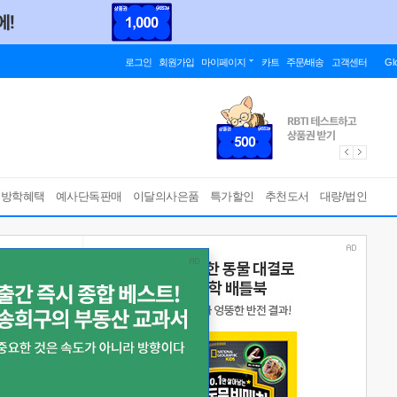
로그인
회원가입
마이페이지
카트
주문/배송
고객센터
Gl
름방학혜택
예사단독판매
이달의사은품
특가할인
추천도서
대량/법인