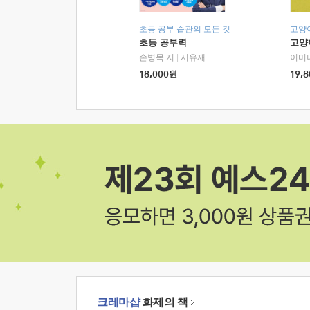
초등 공부 습관의 모든 것
고양
초등 공부력
고양
손병목 저
|
서유재
이미
18,000
원
19,8
크레마샵
화제의 책