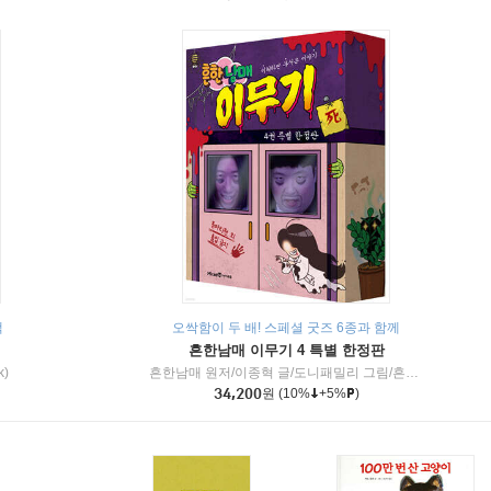
책
오싹함이 두 배! 스페셜 굿즈 6종과 함께
흔한남매 이무기 4 특별 한정판
k)
흔한남매 원저/이종혁 글/도니패밀리 그림/흔한컴퍼니 감수
34,200
원
(10%
+5%
)