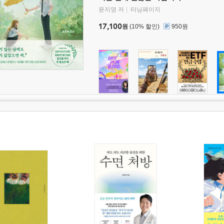
윤지영 저
터닝페이지
17,100
원
(10% 할인)
950원