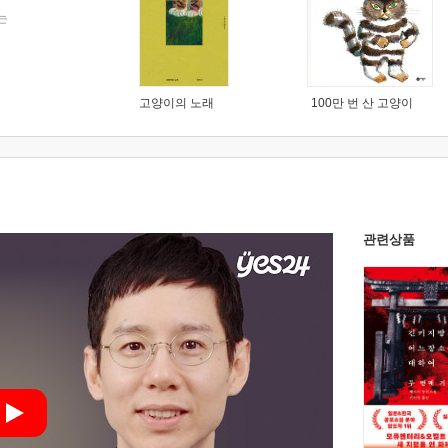
는
고양이의 노래
100만 번 산 고양이
관련상품