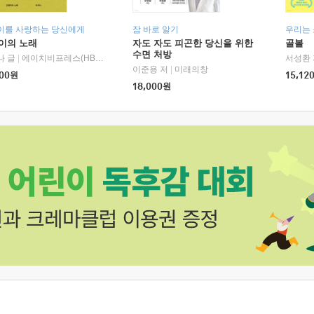
이를 사랑하는 당신에게
잠 바로 알기
우리는
이의 노래
자도 자도 피곤한 당신을 위한
골볼
수면 처방
나 글
|
에이치비프레스(HBPRESS)
서성환 
이준용 저
|
미래의창
00
원
15,12
18,000
원