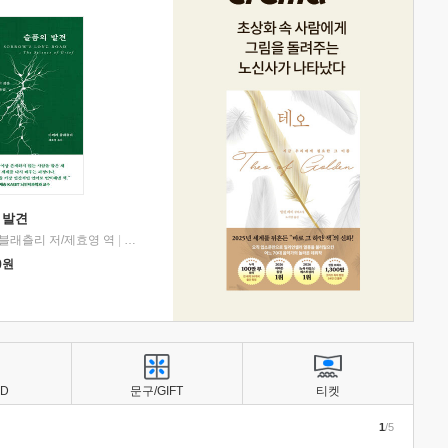
 발견
블래츨리 저/제효영 역
|
디플롯
0
원
BD
문구/GIFT
티켓
1
/5