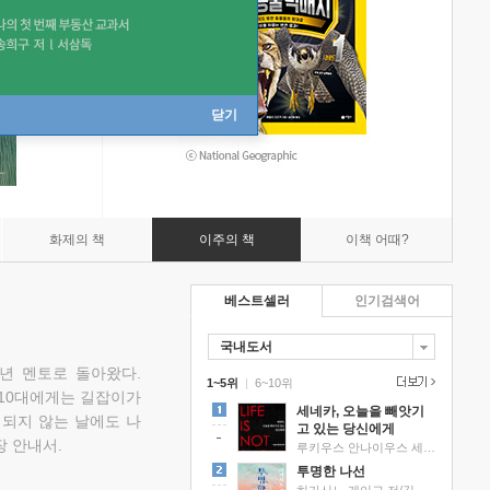
닫기
화제의 책
이주의 책
이책 어때?
베스트셀러
인기검색어
국내도서
소년 멘토로 돌아왔다.
1~5위
|
6~10위
 10대에게는 길잡이가
세네카, 오늘을 빼앗기
 되지 않는 날에도 나
고 있는 당신에게
 안내서.
루키우스 안나이우스 세네카 저/하와이 대저택 편역
투명한 나선