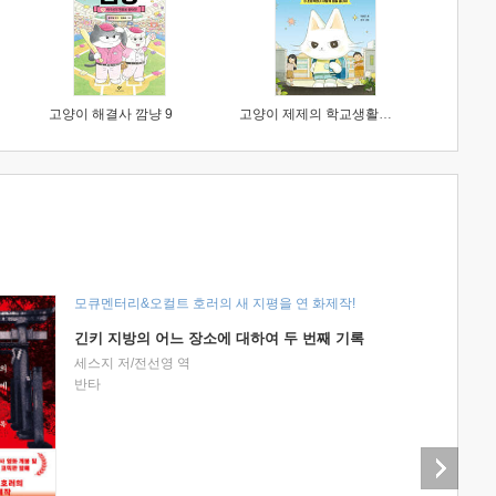
고양이 해결사 깜냥 9
고양이 제제의 학교생활 1 : 초등학생이 이렇게 힘들 줄이야
모큐멘터리&오컬트 호러의 새 지평을 연 화제작!
긴키 지방의 어느 장소에 대하여 두 번째 기록
세스지 저/전선영 역
반타