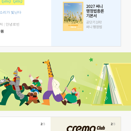
 소리가 빛난다
저
|
안녕로빈
0
원
2
/3
2
/3