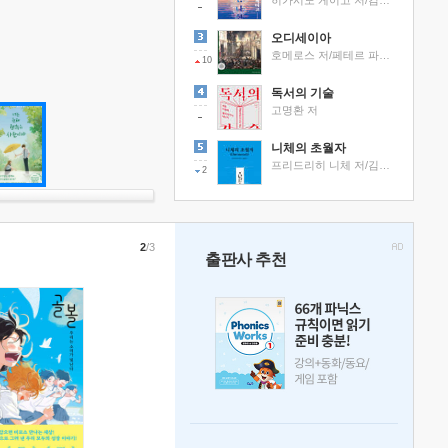
히가시노 게이고 저/김선영 역
오디세이아
호메로스 저/페테르 파울 루벤스 그림/박문재 역
10
독서의 기술
고명환 저
니체의 초월자
프리드리히 니체 저/김철 편역
2
2
/3
출판사 추천