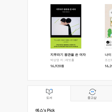
지푸라기 왕관을 쓴 여자
나이 
박상영 저
|
래빗홀
조선
16,920
원
16,2
도서
중고샵
예스's Pick