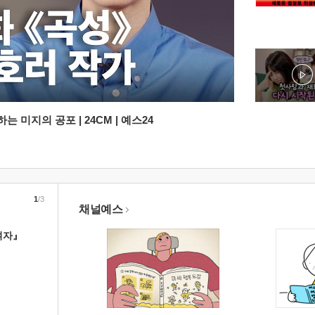
 미지의 공포 | 24CM | 예스24
1
/3
채널예스
여자』