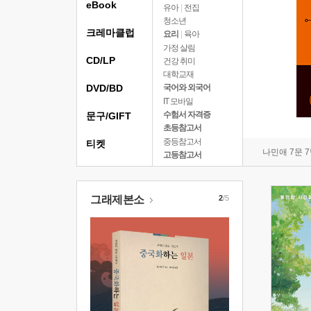
eBook
유아
|
전집
청소년
크레마클럽
요리
|
육아
가정 살림
CD/LP
건강 취미
대학교재
DVD/BD
국어와 외국어
IT 모바일
수험서 자격증
문구/GIFT
초등참고서
중등참고서
티켓
나민애 7문 
고등참고서
그래제본소
2
/5