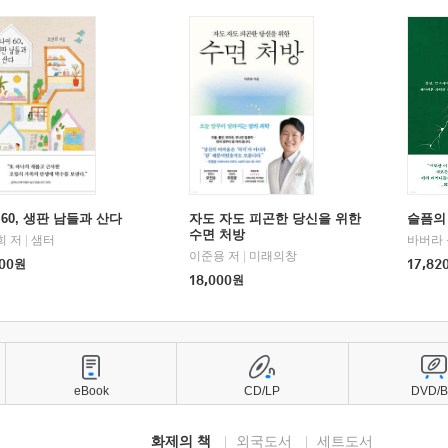
60, 생판 남들과 산다
자도 자도 피곤한 당신을 위한
슬픔의
수면 처방
희 저
|
샘터
바버라 
이준용 저
|
미래의창
00
원
17,82
18,000
원
eBook
CD/LP
DVD/
화제의 책
외국도서
세트도서