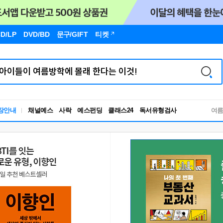
D/LP
DVD/BD
문구
/GIFT
티켓
독서유형검사
장안내
채널예스
사락
예스펀딩
클래스24
여
RBTI Lab
독서유형검사