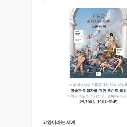
서양 미술사의 흐름을 꿰는 반려 미술
미술관 여행자를 위한 도슨트 북 II
카미유 주노 저/이세진 역
|
윌북(willboo
29,700
원
(10%
+5%
)
고양이라는 세계