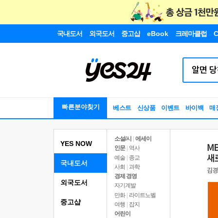
국내도서
외국도서
중고샵
eBook
크레마클럽
C
빠른분야찾기
베스트
신상품
이벤트
바이백
매
소설/시
|
에세이
YES NOW
인문
|
역사
예술
|
종교
국내도서
사회
|
과학
경제 경영
외국도서
자기계발
만화
|
라이트노벨
중고샵
여행
|
잡지
어린이