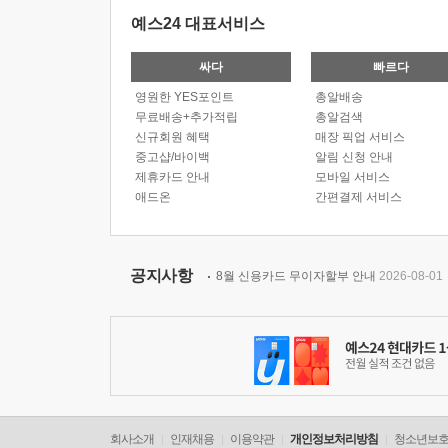
예스24 대표서비스
싸다
빠르다
영원한 YES포인트
총알배송
무료배송+추가적립
총알검색
신규회원 혜택
매장 픽업 서비스
중고샵/바이백
알림 신청 안내
제휴카드 안내
모바일 서비스
애드온
간편결제 서비스
공지사항
8월 신용카드 무이자할부 안내
2026-08-01
회사소개
인재채용
이용약관
개인정보처리방침
청소년보