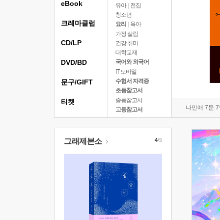
eBook
유아
|
전집
청소년
크레마클럽
요리
|
육아
가정 살림
CD/LP
건강 취미
대학교재
DVD/BD
국어와 외국어
IT 모바일
수험서 자격증
문구/GIFT
초등참고서
중등참고서
티켓
나민애 7문 
고등참고서
그래제본소
4
/5