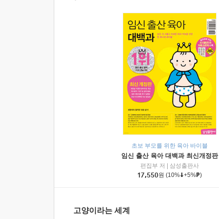
초보 부모를 위한 육아 바이블
임신 출산 육아 대백과 최신개정판
편집부 저
|
삼성출판사
17,550
원
(10%
+5%
)
고양이라는 세계