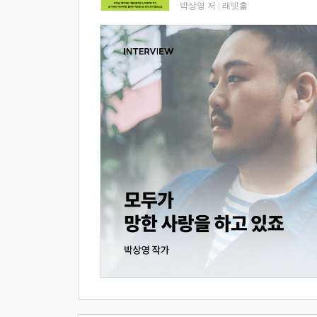
박상영 저
|
래빗홀