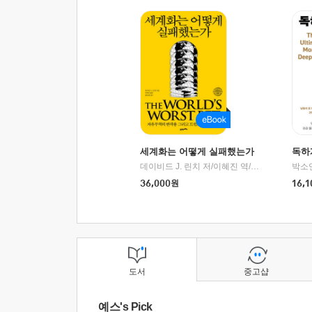
세계화는 어떻게 실패했는가
독하
데이비드 J. 린치 저/이혜진 역/최준영 감수
박소
|
2
36,000
원
16,1
도서
중고샵
예스's Pick