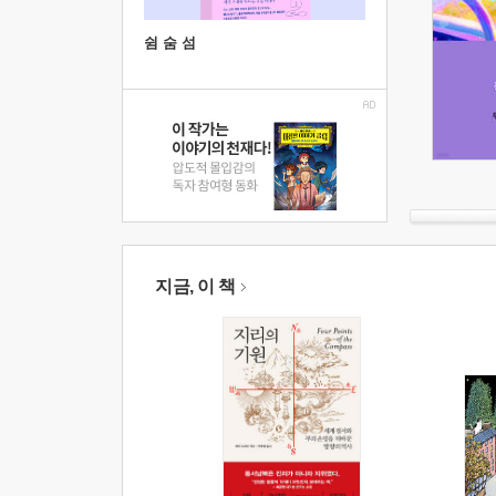
쉼 숨 섬
지금, 이 책