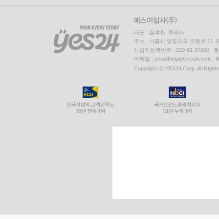
대표 : 김석환, 최세라
주소 : 서울시 영등포구 은행로 11,
사업자등록번호 : 229-81-37000 
이메일 : yes24help@yes24.c
Copyright ⓒ YES24 Corp. All Right