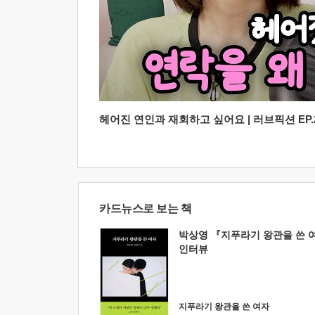
헤어진 연인과 재회하고 싶어요 | 러브픽션 EP.2
카드뉴스로 보는 책
박상영 『지푸라기 왕관을 쓴 
인터뷰
지푸라기 왕관을 쓴 여자