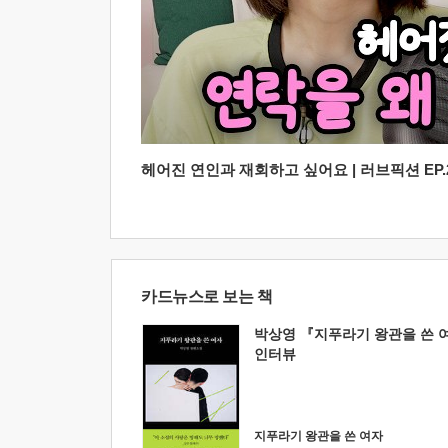
헤어진 연인과 재회하고 싶어요 | 러브픽션 EP.2
카드뉴스로 보는 책
박상영 『지푸라기 왕관을 쓴 
인터뷰
지푸라기 왕관을 쓴 여자