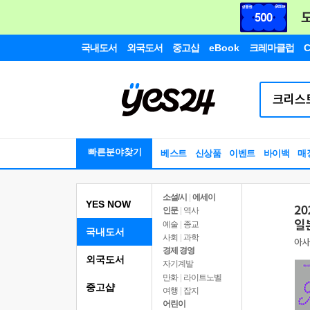
국내도서
외국도서
중고샵
eBook
크레마클럽
C
빠른분야찾기
베스트
신상품
이벤트
바이백
매
소설/시
|
에세이
YES NOW
인문
|
역사
예술
|
종교
국내도서
사회
|
과학
경제 경영
외국도서
자기계발
만화
|
라이트노벨
중고샵
여행
|
잡지
어린이