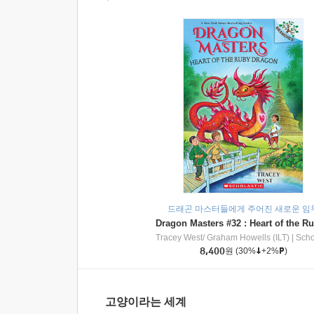
드래곤 마스터들에게 주어진 새로운 임
Tracey West/ Graham Howells (ILT)
|
Scholasti
8,400
원
(30%
+2%
)
고양이라는 세계