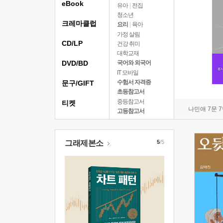
eBook
유아
|
전집
청소년
크레마클럽
요리
|
육아
가정 살림
CD/LP
건강 취미
대학교재
DVD/BD
국어와 외국어
IT 모바일
수험서 자격증
문구/GIFT
초등참고서
중등참고서
티켓
나민애 7문 
고등참고서
그래제본소
5
/5