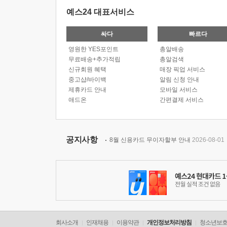
예스24 대표서비스
싸다
빠르다
영원한 YES포인트
총알배송
무료배송+추가적립
총알검색
신규회원 혜택
매장 픽업 서비스
중고샵/바이백
알림 신청 안내
제휴카드 안내
모바일 서비스
애드온
간편결제 서비스
공지사항
8월 신용카드 무이자할부 안내
2026-08-01
회사소개
인재채용
이용약관
개인정보처리방침
청소년보