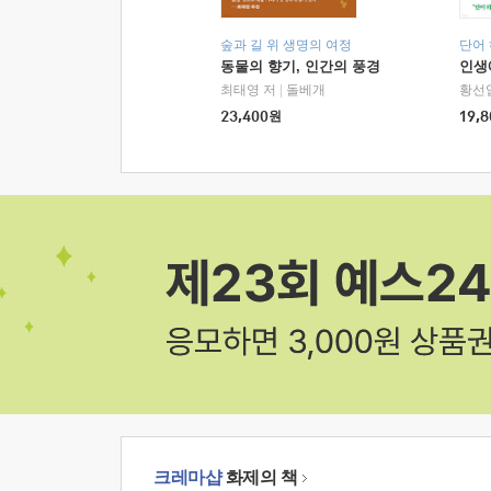
숲과 길 위 생명의 여정
단어
동물의 향기, 인간의 풍경
인생
최태영 저
|
돌베개
황선
23,400
원
19,8
크레마샵
화제의 책