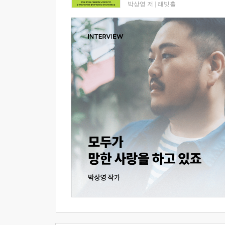
박상영 저
|
래빗홀