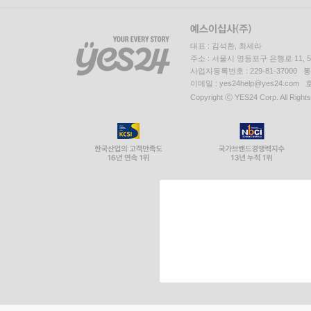
대표 : 김석환, 최세라
주소 : 서울시 영등포구 은행로 11,
사업자등록번호 : 229-81-37000 
이메일 : yes24help@yes24.c
Copyright ⓒ YES24 Corp. All Right