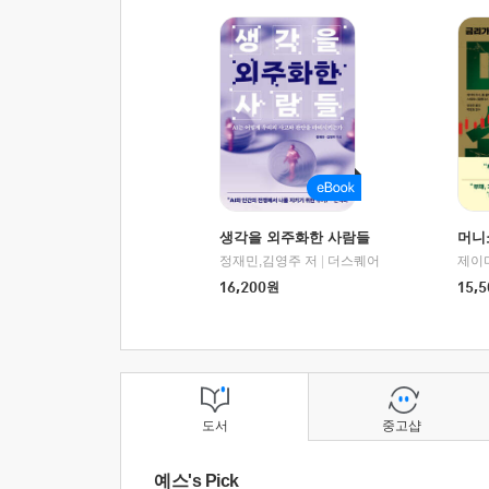
생각을 외주화한 사람들
머니
정재민,김영주 저
|
더스퀘어
16,200
원
15,5
도서
중고샵
예스's Pick