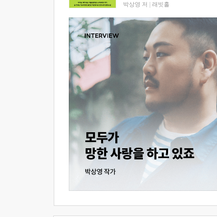
박상영 저
|
래빗홀