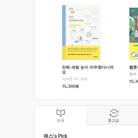
진짜 새랑 눈이 마주쳤다니까
웹툰
요
돌배
이이은 저
|
보리
15,3
15,300
원
도서
중고샵
예스's Pick