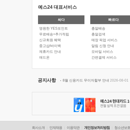
예스24 대표서비스
싸다
빠르다
영원한 YES포인트
총알배송
무료배송+추가적립
총알검색
신규회원 혜택
매장 픽업 서비스
중고샵/바이백
알림 신청 안내
제휴카드 안내
모바일 서비스
애드온
간편결제 서비스
공지사항
8월 신용카드 무이자할부 안내
2026-08-01
회사소개
인재채용
이용약관
개인정보처리방침
청소년보