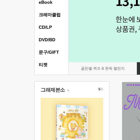
eBook
크레마클럽
CD/LP
DVD/BD
문구/GIFT
티켓
골든벨 퀴즈 & 완독 챌린지
그래제본소
5
/5