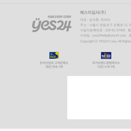
대표 : 김석환, 최세라
주소 : 서울시 영등포구 은행로 11,
사업자등록번호 : 229-81-37000 
이메일 : yes24help@yes24.c
Copyright ⓒ YES24 Corp. All Right