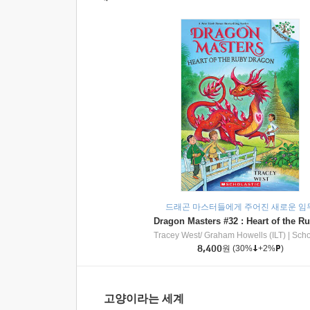
드래곤 마스터들에게 주어진 새로운 임
Tracey West/ Graham Howells (ILT)
|
Scholasti
8,400
원
(30%
+2%
)
고양이라는 세계