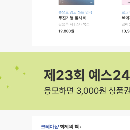
손으로 읽고 쓰는 명작
로그
무진기행 필사북
AI
김승옥 저
|
스타북스
김혜
19,800
원
13,5
크레마샵
화제의 책