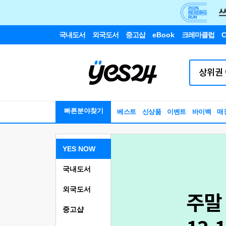
국내도서
외국도서
중고샵
eBook
크레마클럽
C
빠른분야찾기
베스트
신상품
이벤트
바이백
매
YES NOW
국내도서
외국도서
중고샵