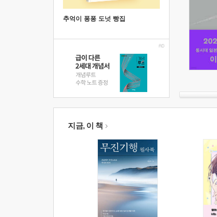
추억이 퐁퐁 도넛 빵집
지금, 이 책