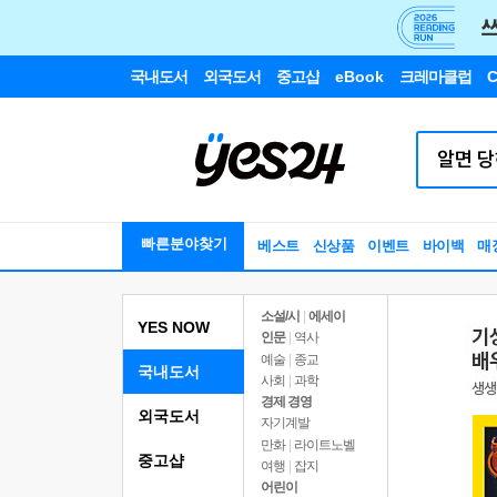
국내도서
외국도서
중고샵
eBook
크레마클럽
C
빠른분야찾기
베스트
신상품
이벤트
바이백
매
소설/시
|
에세이
YES NOW
인문
|
역사
예술
|
종교
국내도서
사회
|
과학
경제 경영
외국도서
자기계발
만화
|
라이트노벨
중고샵
여행
|
잡지
어린이