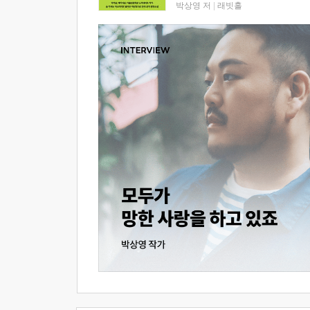
박상영 저
|
래빗홀