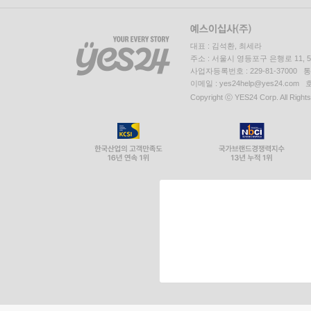
대표 : 김석환, 최세라
주소 : 서울시 영등포구 은행로 11,
사업자등록번호 : 229-81-37000 
이메일 : yes24help@yes24.c
Copyright ⓒ YES24 Corp. All Right