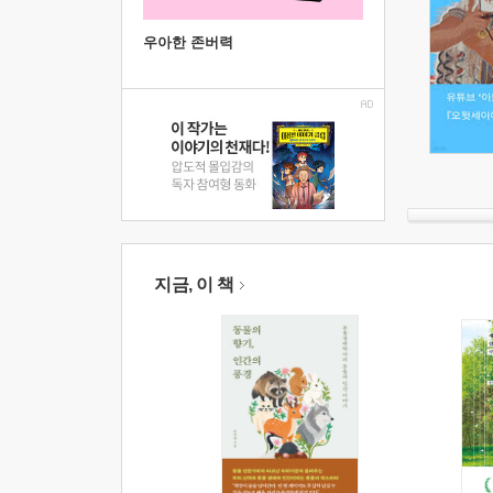
우아한 존버력
지금, 이 책