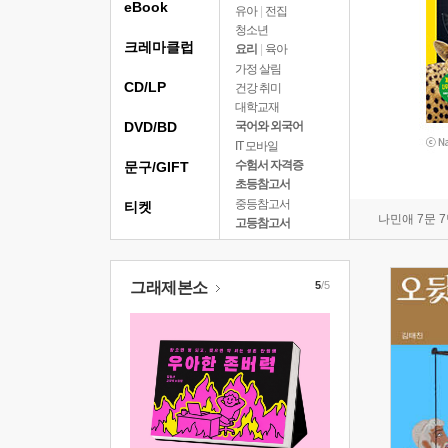
eBook
유아
|
전집
청소년
크레마클럽
요리
|
육아
가정 살림
CD/LP
건강 취미
대학교재
DVD/BD
국어와 외국어
IT 모바일
수험서 자격증
문구/GIFT
초등참고서
중등참고서
티켓
나민애 7문 
고등참고서
그래제본소
5
/5