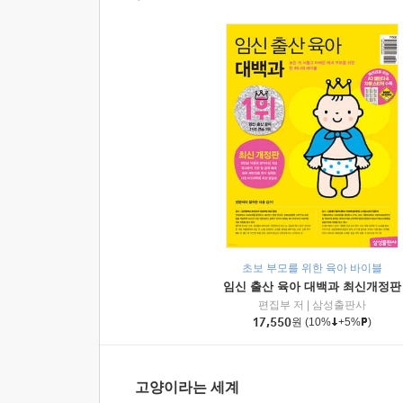
초보 부모를 위한 육아 바이블
임신 출산 육아 대백과 최신개정판
편집부 저
|
삼성출판사
17,550
원
(10%
+5%
)
고양이라는 세계