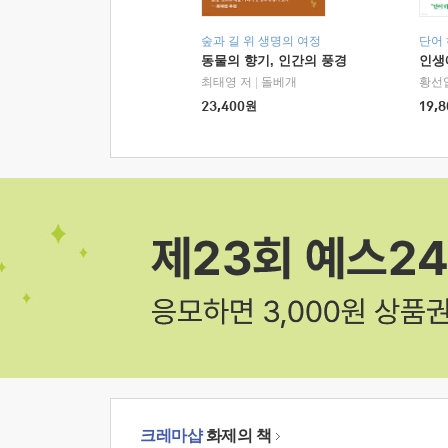
숲과 길 위 생명의 여정
단어
동물의 향기, 인간의 풍경
인생
최태영 저
|
돌베개
황선
23,400
원
19,8
크레마샵
화제의 책