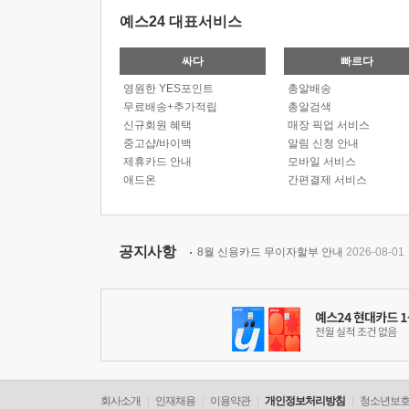
예스24 대표서비스
싸다
빠르다
영원한 YES포인트
총알배송
무료배송+추가적립
총알검색
신규회원 혜택
매장 픽업 서비스
중고샵/바이백
알림 신청 안내
제휴카드 안내
모바일 서비스
애드온
간편결제 서비스
공지사항
8월 신용카드 무이자할부 안내
2026-08-01
회사소개
인재채용
이용약관
개인정보처리방침
청소년보