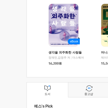
생각을 외주화한 사람들
머니
정재민,김영주 저
|
더스퀘어
16,200
원
15,5
도서
중고샵
예스's Pick