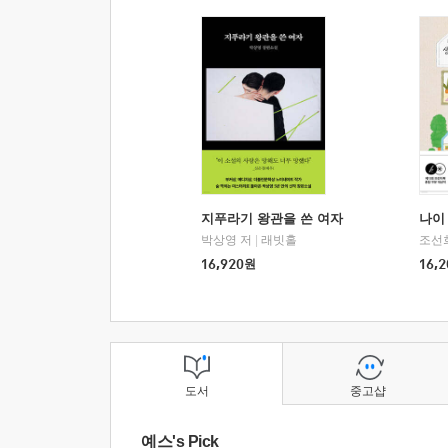
지푸라기 왕관을 쓴 여자
나이 
박상영 저
|
래빗홀
조선
16,920
원
16,2
도서
중고샵
예스's Pick