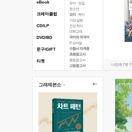
eBook
유아
|
전집
청소년
크레마클럽
요리
|
육아
가정 살림
CD/LP
건강 취미
대학교재
DVD/BD
국어와 외국어
IT 모바일
수험서 자격증
문구/GIFT
초등참고서
중등참고서
티켓
나민애 7문 
고등참고서
그래제본소
4
/5