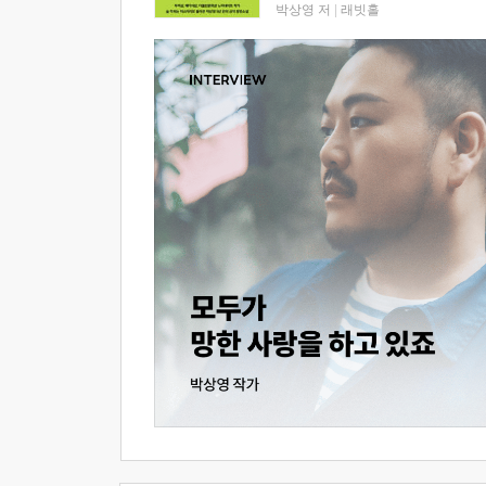
박상영 저
|
래빗홀