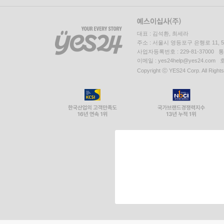
대표 : 김석환, 최세라
주소 : 서울시 영등포구 은행로 11,
사업자등록번호 : 229-81-37000 
이메일 : yes24help@yes24.c
Copyright ⓒ YES24 Corp. All Right