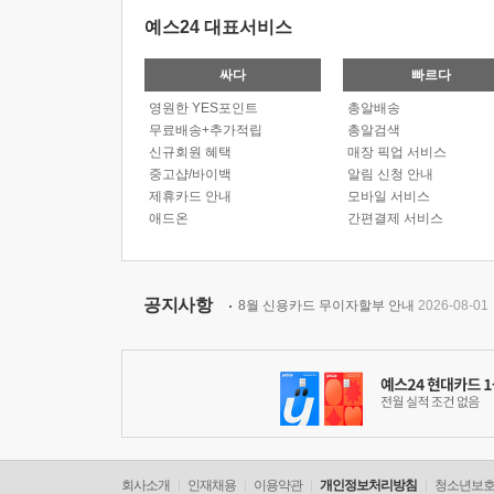
예스24 대표서비스
싸다
빠르다
영원한 YES포인트
총알배송
무료배송+추가적립
총알검색
신규회원 혜택
매장 픽업 서비스
중고샵/바이백
알림 신청 안내
제휴카드 안내
모바일 서비스
애드온
간편결제 서비스
공지사항
8월 신용카드 무이자할부 안내
2026-08-01
회사소개
인재채용
이용약관
개인정보처리방침
청소년보