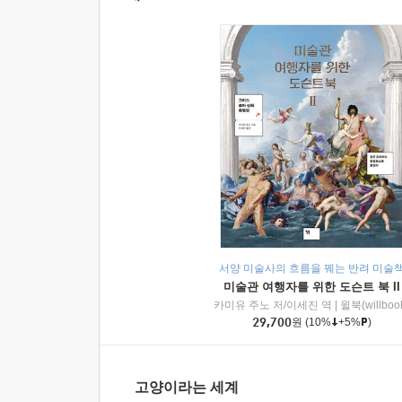
서양 미술사의 흐름을 꿰는 반려 미술
미술관 여행자를 위한 도슨트 북 II
카미유 주노 저/이세진 역
|
윌북(willboo
29,700
원
(10%
+5%
)
고양이라는 세계