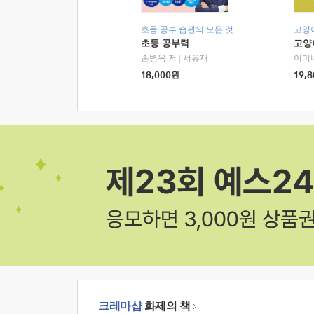
초등 공부 습관의 모든 것
고양
초등 공부력
고양
손병목 저
|
서유재
이미
18,000
원
19,8
크레마샵
화제의 책