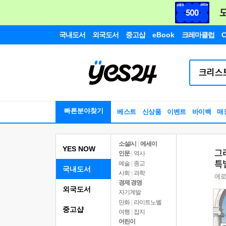
국내도서
외국도서
중고샵
eBook
크레마클럽
C
빠른분야찾기
베스트
신상품
이벤트
바이백
매
소설/시
|
에세이
YES NOW
인문
|
역사
예술
|
종교
국내도서
사회
|
과학
경제 경영
외국도서
자기계발
만화
|
라이트노벨
중고샵
여행
|
잡지
어린이