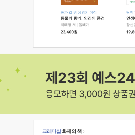
숲과 길 위 생명의 여정
단어
동물의 향기, 인간의 풍경
인생
최태영 저
|
돌베개
황선
23,400
원
19,8
크레마샵
화제의 책