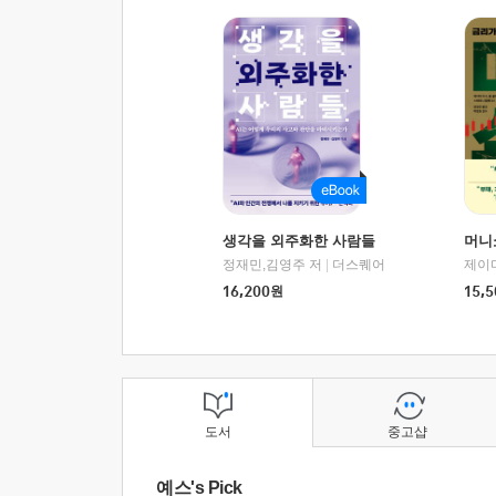
생각을 외주화한 사람들
머니
정재민,김영주 저
|
더스퀘어
16,200
원
15,5
도서
중고샵
예스's Pick