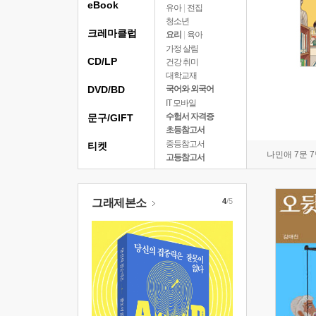
eBook
유아
|
전집
청소년
크레마클럽
요리
|
육아
가정 살림
CD/LP
건강 취미
대학교재
DVD/BD
국어와 외국어
IT 모바일
수험서 자격증
문구/GIFT
초등참고서
중등참고서
티켓
나민애 7문 
고등참고서
그래제본소
4
/5