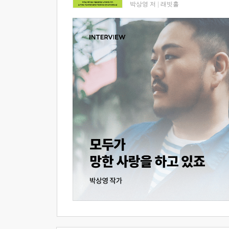
박상영 저
|
래빗홀