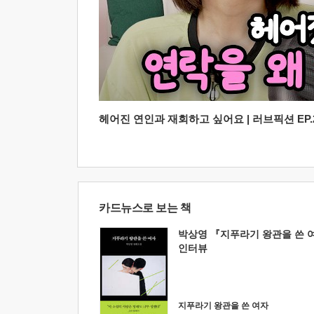
헤어진 연인과 재회하고 싶어요 | 러브픽션 EP.2
카드뉴스로 보는 책
박상영 『지푸라기 왕관을 쓴 
인터뷰
지푸라기 왕관을 쓴 여자