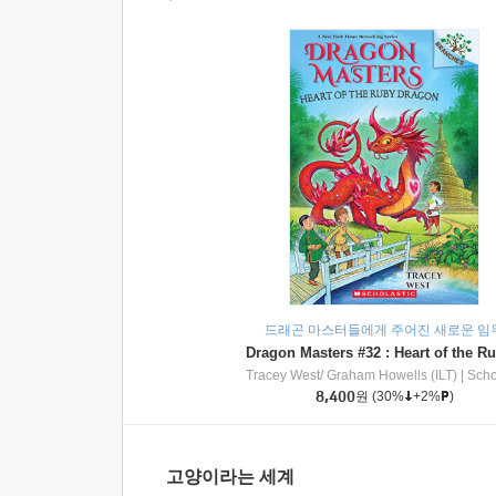
드래곤 마스터들에게 주어진 새로운 임
Tracey West/ Graham Howells (ILT)
|
Scholasti
8,400
원
(30%
+2%
)
고양이라는 세계