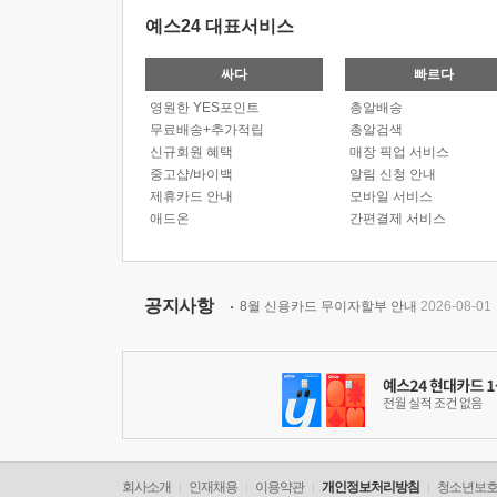
예스24 대표서비스
싸다
빠르다
영원한 YES포인트
총알배송
무료배송+추가적립
총알검색
신규회원 혜택
매장 픽업 서비스
중고샵/바이백
알림 신청 안내
제휴카드 안내
모바일 서비스
애드온
간편결제 서비스
공지사항
8월 신용카드 무이자할부 안내
2026-08-01
회사소개
인재채용
이용약관
개인정보처리방침
청소년보