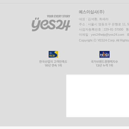
대표 : 김석환, 최세라
주소 : 서울시 영등포구 은행로 11,
사업자등록번호 : 229-81-37000 
이메일 : yes24help@yes24.c
Copyright ⓒ YES24 Corp. All Right