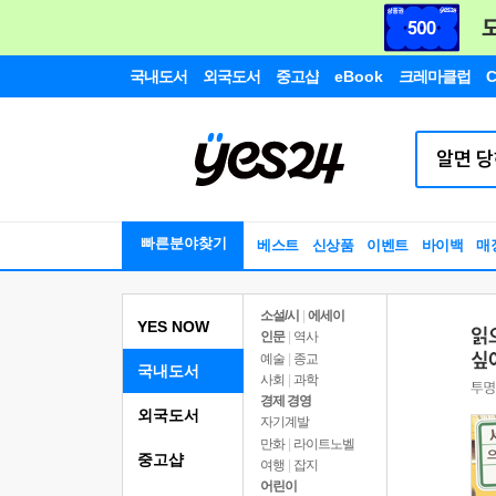
국내도서
외국도서
중고샵
eBook
크레마클럽
C
빠른분야찾기
베스트
신상품
이벤트
바이백
매
소설/시
|
에세이
YES NOW
인문
|
역사
예술
|
종교
국내도서
사회
|
과학
경제 경영
외국도서
자기계발
만화
|
라이트노벨
중고샵
여행
|
잡지
어린이