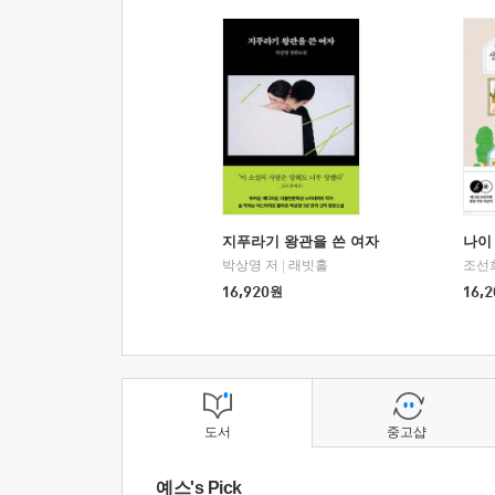
지푸라기 왕관을 쓴 여자
나이 
박상영 저
|
래빗홀
조선
16,920
원
16,2
도서
중고샵
예스's Pick