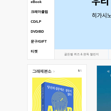
eBook
크레마클럽
CD/LP
DVD/BD
문구/GIFT
티켓
골든벨 퀴즈 & 완독 챌린지
그래제본소
5
/5