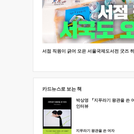
서점 직원이 긁어 모은 서울국제도서전 굿즈 하울
카드뉴스로 보는 책
박상영 『지푸라기 왕관을 쓴 
인터뷰
지푸라기 왕관을 쓴 여자