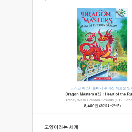
드래곤 마스터들에게 주어진 새로운 임
Tracey West/ Graham Howells (ILT)
|
Scholasti
8,400
원
(30%
+2%
)
고양이라는 세계