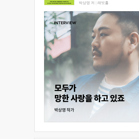
박상영 저
|
래빗홀