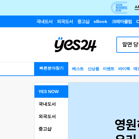
국내도서
외국도서
중고샵
eBook
크레마클럽
C
빠른분야찾기
베스트
신상품
이벤트
바이백
매
YES NOW
국내도서
외국도서
중고샵