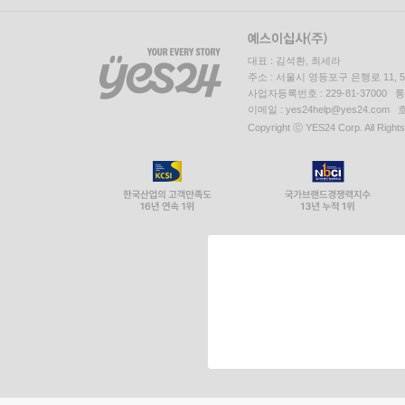
대표 : 김석환, 최세라
주소 : 서울시 영등포구 은행로 11,
사업자등록번호 : 229-81-37000 
이메일 : yes24help@yes24.c
Copyright ⓒ YES24 Corp. All Right