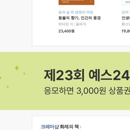
숲과 길 위 생명의 여정
단어
동물의 향기, 인간의 풍경
인생
최태영 저
|
돌베개
황선
23,400
원
19,8
크레마샵
화제의 책