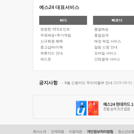
예스24 대표서비스
싸다
빠르다
영원한 YES포인트
총알배송
무료배송+추가적립
총알검색
신규회원 혜택
매장 픽업 서비스
중고샵/바이백
알림 신청 안내
제휴카드 안내
모바일 서비스
애드온
간편결제 서비스
공지사항
8월 신용카드 무이자할부 안내
2026-08-01
회사소개
인재채용
이용약관
개인정보처리방침
청소년보