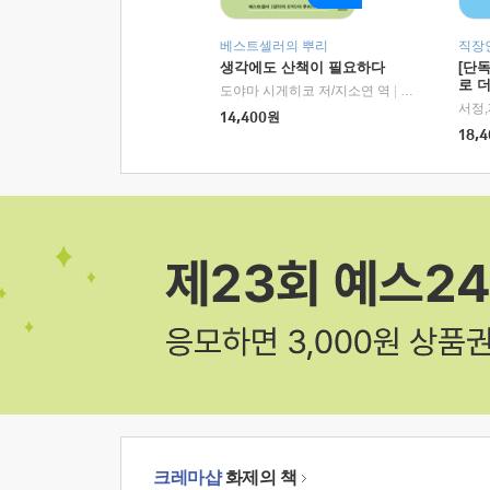
베스트셀러의 뿌리
직장
생각에도 산책이 필요하다
[단
로 
도야마 시게히코 저/지소연 역
|
알에이치코리아(
14,400
원
18,4
크레마샵
화제의 책