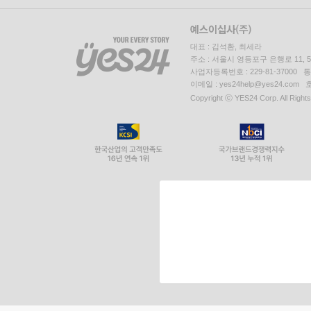
대표 : 김석환, 최세라
주소 : 서울시 영등포구 은행로 11,
사업자등록번호 : 229-81-37000 
이메일 : yes24help@yes24.c
Copyright ⓒ YES24 Corp. All Right