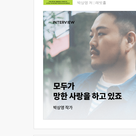
박상영 저
|
래빗홀