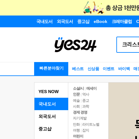
국내도서
외국도서
중고샵
eBook
크레마클럽
C
빠른분야찾기
베스트
신상품
이벤트
바이백
매
소설/시
|
에세이
YES NOW
인문
|
역사
예술
|
종교
국내도서
사회
|
과학
경제 경영
외국도서
자기계발
만화
|
라이트노벨
중고샵
여행
|
잡지
어린이