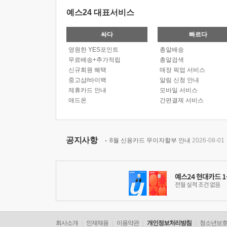
예스24 대표서비스
싸다
빠르다
영원한 YES포인트
총알배송
무료배송+추가적립
총알검색
신규회원 혜택
매장 픽업 서비스
중고샵/바이백
알림 신청 안내
제휴카드 안내
모바일 서비스
애드온
간편결제 서비스
공지사항
8월 신용카드 무이자할부 안내
2026-08-01
회사소개
인재채용
이용약관
개인정보처리방침
청소년보