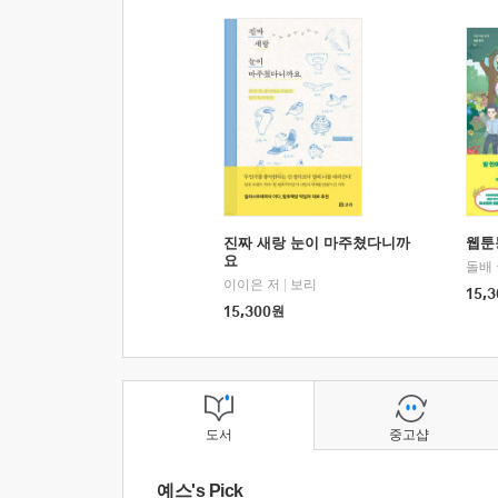
진짜 새랑 눈이 마주쳤다니까
웹툰
요
돌배
이이은 저
|
보리
15,3
15,300
원
도서
중고샵
예스's Pick