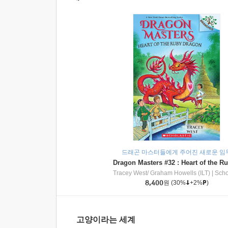
드래곤 마스터들에게 주어진 새로운 임
Tracey West/ Graham Howells (ILT)
|
Scholasti
8,400
원
(30%
+2%
)
고양이라는 세계