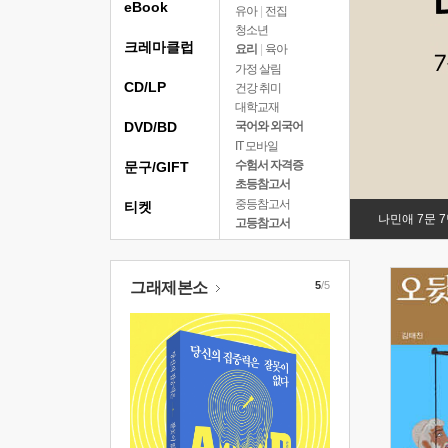
eBook
유아
|
전집
청소년
크레마클럽
요리
|
육아
가정 살림
CD/LP
건강 취미
대학교재
DVD/BD
국어와 외국어
IT 모바일
수험서 자격증
문구/GIFT
초등참고서
중등참고서
티켓
나민애 7문 
고등참고서
그래제본소
5
/5