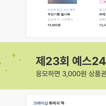
손으로 읽고 쓰는 명작
로그
무진기행 필사북
AI
김승옥 저
|
스타북스
김혜
19,800
원
13,5
크레마샵
화제의 책