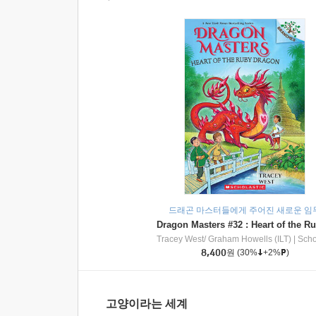
드래곤 마스터들에게 주어진 새로운 임
Tracey West/ Graham Howells (ILT)
|
Scholasti
8,400
원
(30%
+2%
)
고양이라는 세계