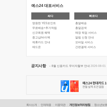
예스24 대표서비스
싸다
빠르다
영원한 YES포인트
총알배송
무료배송+추가적립
총알검색
신규회원 혜택
매장 픽업 서비스
중고샵/바이백
알림 신청 안내
제휴카드 안내
모바일 서비스
애드온
간편결제 서비스
공지사항
8월 신용카드 무이자할부 안내
2026-08-01
회사소개
인재채용
이용약관
개인정보처리방침
청소년보