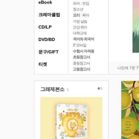
eBook
유아
|
전집
청소년
크레마클럽
요리
|
육아
가정 살림
CD/LP
건강 취미
대학교재
DVD/BD
국어와 외국어
IT 모바일
수험서 자격증
문구/GIFT
초등참고서
중등참고서
티켓
나민애 7문 
고등참고서
그래제본소
4
/5