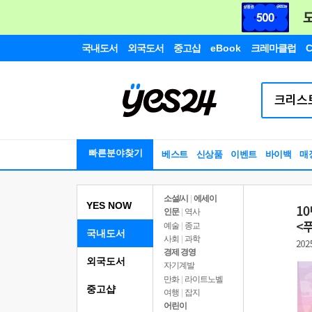
국내도서
외국도서
중고샵
eBook
크레마클럽
C
빠른분야찾기
베스트
신상품
이벤트
바이백
매
소설/시
|
에세이
YES NOW
인문
|
역사
예술
|
종교
국내도서
사회
|
과학
경제 경영
외국도서
자기계발
만화
|
라이트노벨
중고샵
여행
|
잡지
어린이