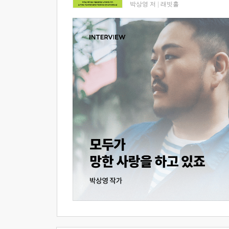
박상영 저
|
래빗홀