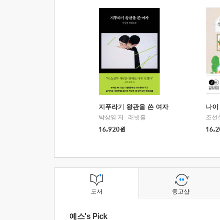
지푸라기 왕관을 쓴 여자
나이 
박상영 저
|
래빗홀
조선
16,920
원
16,2
도서
중고샵
예스's Pick