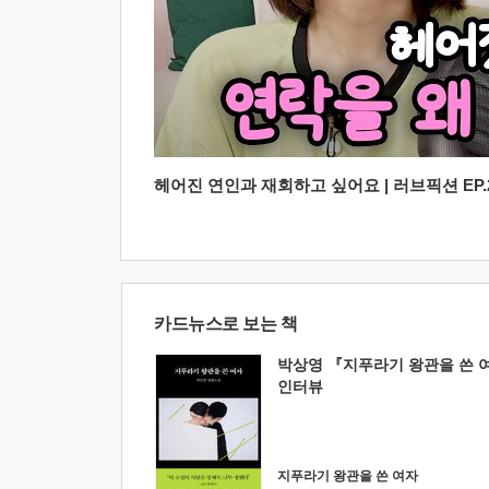
헤어진 연인과 재회하고 싶어요 | 러브픽션 EP.2
카드뉴스로 보는 책
박상영 『지푸라기 왕관을 쓴 
인터뷰
지푸라기 왕관을 쓴 여자