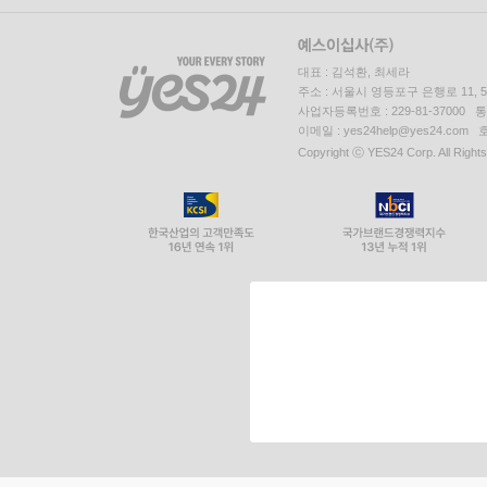
대표 : 김석환, 최세라
주소 : 서울시 영등포구 은행로 11,
사업자등록번호 : 229-81-37000 
이메일 : yes24help@yes24.c
Copyright ⓒ YES24 Corp. All Right