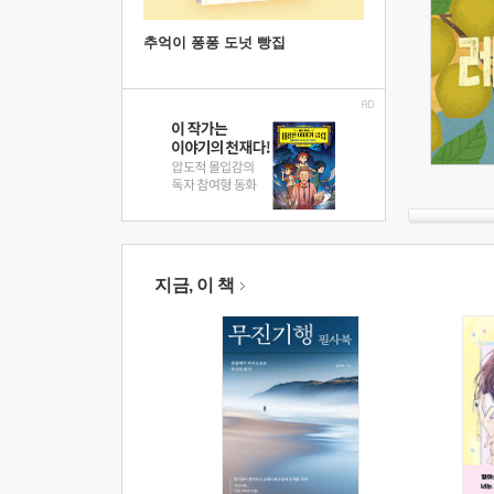
추억이 퐁퐁 도넛 빵집
지금, 이 책