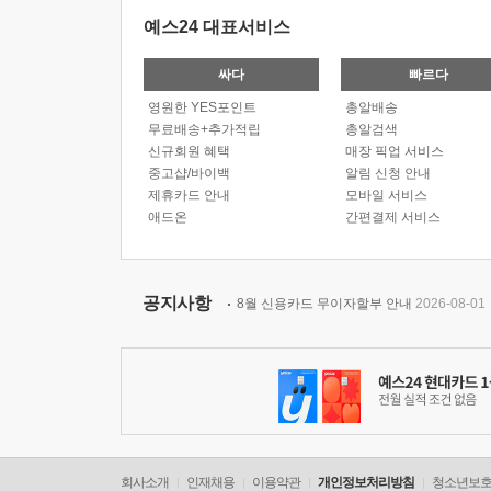
예스24 대표서비스
싸다
빠르다
영원한 YES포인트
총알배송
무료배송+추가적립
총알검색
신규회원 혜택
매장 픽업 서비스
중고샵/바이백
알림 신청 안내
제휴카드 안내
모바일 서비스
애드온
간편결제 서비스
공지사항
8월 신용카드 무이자할부 안내
2026-08-01
회사소개
인재채용
이용약관
개인정보처리방침
청소년보