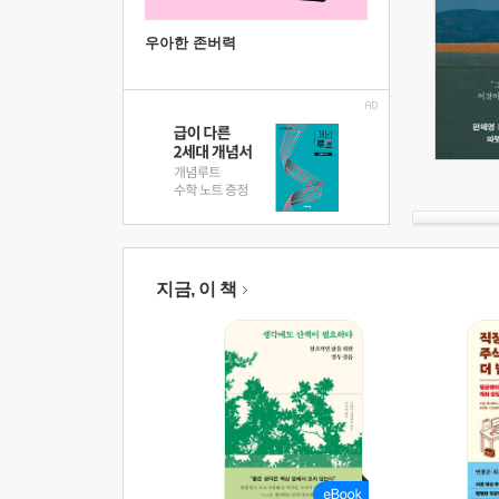
우아한 존버력
지금, 이 책