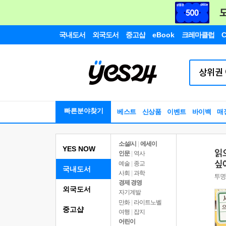
국내도서
외국도서
중고샵
eBook
크레마클럽
C
빠른분야찾기
베스트
신상품
이벤트
바이백
매
소설/시
|
에세이
YES NOW
인문
|
역사
예술
|
종교
국내도서
사회
|
과학
경제 경영
외국도서
자기계발
만화
|
라이트노벨
중고샵
여행
|
잡지
어린이