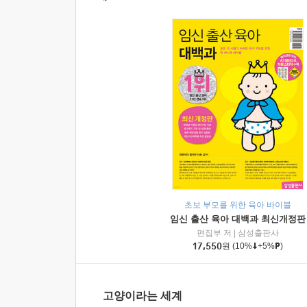
초보 부모를 위한 육아 바이블
임신 출산 육아 대백과 최신개정판
편집부 저
|
삼성출판사
17,550
원
(10%
+5%
)
고양이라는 세계