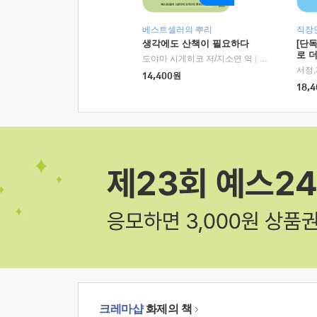
베스트셀러의 뿌리
직장
생각에도 산책이 필요하다
[단
로 
도야마 시게히코 저/지소연 역
|
알에이치코리아(
14,400
원
18,4
크레마샵
화제의 책