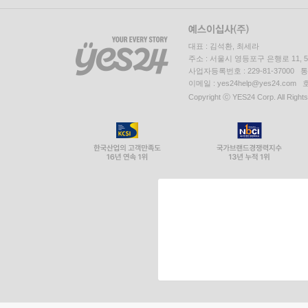
대표 : 김석환, 최세라
주소 : 서울시 영등포구 은행로 11,
사업자등록번호 : 229-81-37000 
이메일 : yes24help@yes24.c
Copyright ⓒ YES24 Corp. All Right