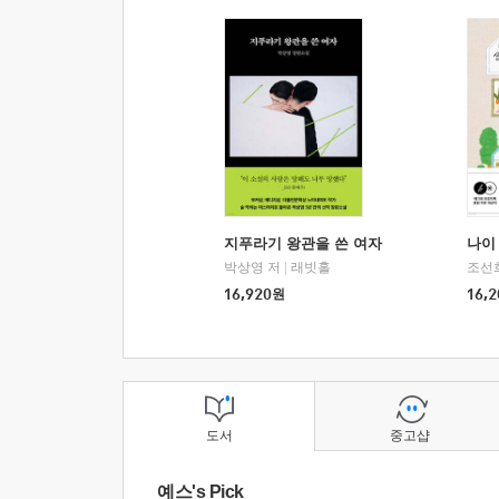
지푸라기 왕관을 쓴 여자
나이 
박상영 저
|
래빗홀
조선
16,920
원
16,2
도서
중고샵
예스's Pick