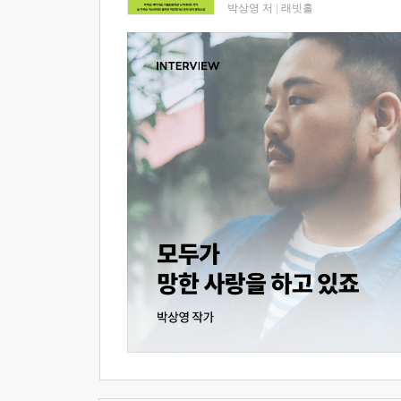
박상영 저
|
래빗홀