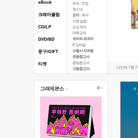
eBook
유아
|
전집
청소년
크레마클럽
요리
|
육아
가정 살림
CD/LP
건강 취미
대학교재
DVD/BD
국어와 외국어
IT 모바일
수험서 자격증
문구/GIFT
초등참고서
중등참고서
티켓
나민애 7문 
고등참고서
그래제본소
3
/5