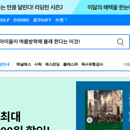
D/LP
DVD/BD
문구
/GIFT
티켓
독서유형검사
장안내
채널예스
사락
예스펀딩
클래스24
RBTI Lab
여
독서유형검사