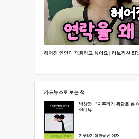
헤어진 연인과 재회하고 싶어요 | 러브픽션 EP.2
카드뉴스로 보는 책
박상영 『지푸라기 왕관을 쓴 
인터뷰
지푸라기 왕관을 쓴 여자