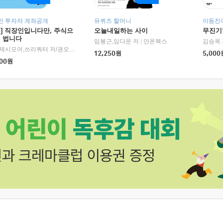
인 투자자 계좌공개
유퀴즈 할머니
이동진이
독] 직장인입니다만, 주식으
오늘내일하는 사이
무진기행
더 법니다
RHK)
임봉근,임다운 저
|
안온북스
김승옥 
서정,제시모어,쓰리쿼터 저/권오태,시그널리포트 편
|
경이로움
12,250
원
5,000
00
원