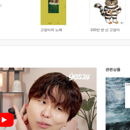
는
고양이의 노래
100만 번 산 고양이
관련상품