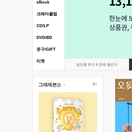
eBook
크레마클럽
CD/LP
DVD/BD
문구/GIFT
티켓
골든벨 퀴즈 & 완독 챌린지
그래제본소
1
/5