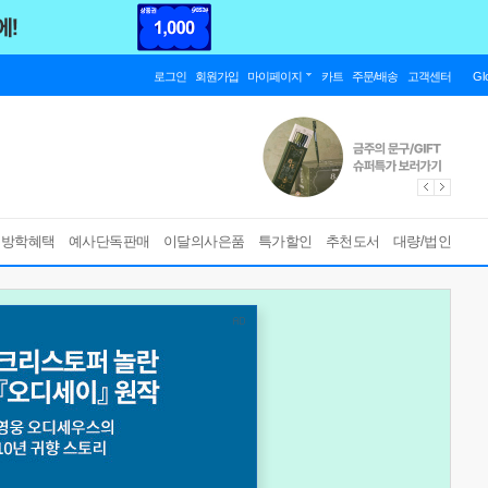
로그인
회원가입
마이페이지
카트
주문/배송
고객센터
Gl
름방학혜택
예사단독판매
이달의사은품
특가할인
추천도서
대량/법인