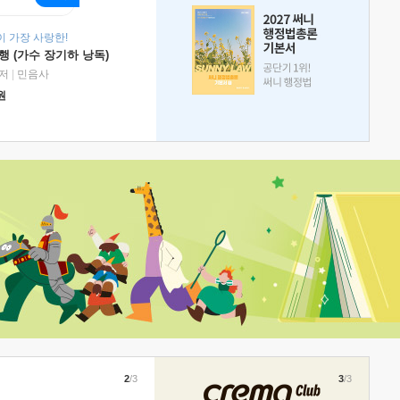
 가장 사랑한!
 (가수 장기하 낭독)
저
|
민음사
원
2
/3
3
/3