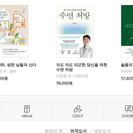
60, 생판 남들과 산다
자도 자도 피곤한 당신을 위한
슬픔의
수면 처방
희 저
|
샘터
바버라 
이준용 저
|
미래의창
00
원
17,82
18,000
원
eBook
CD/LP
DVD/
화제의 책
외국도서
세트도서