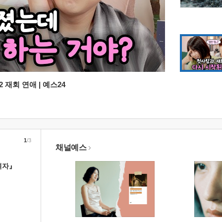
 재회 연애 | 예스24
1
/3
채널예스
여자』