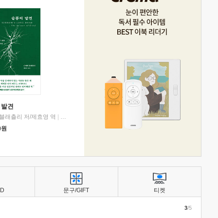
 발견
블래츨리 저/제효영 역
|
디플롯
0
원
BD
문구/GIFT
티켓
3
/5