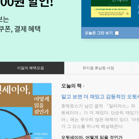
오늘은 그만 보기
이달의 혜택모음
뮤지컬 휴남동 서점
오늘의 책
알고 보면 더 재밌고 감동적인 오
호메로스가 남긴 걸작 『일리아스』와 
뒷세이아』가 더 재밌다. 단순히 재밌기
아』에는 무수히 많은 매력이 있다. '아
가 그 요소를 하나씩 해설해준다.
오뒷세이아, 어떻게 읽을 것인가