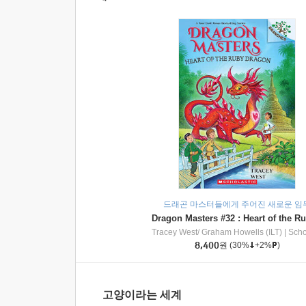
드래곤 마스터들에게 주어진 새로운 임
Tracey West/ Graham Howells (ILT)
|
Scholasti
8,400
원
(30%
+2%
)
고양이라는 세계