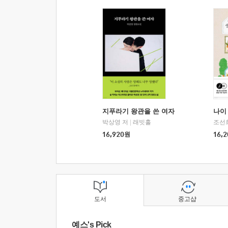
지푸라기 왕관을 쓴 여자
나이 
박상영 저
|
래빗홀
조선
16,920
원
16,2
도서
중고샵
예스's Pick