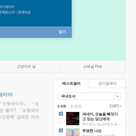
닫기
고양이의 날
스페셜 Pick
베스트셀러
인기검색어
뒷세이아
국내도서
『오뒷세이아』. 『오
1~5위
|
6~10위
만 할까? 『오뒷세이
세네카, 오늘을 빼앗기
트인문학' 김태진 저자
고 있는 당신에게
루키우스 안나이우스 세네카 저/하와이 대저택 편역
투명한 나선