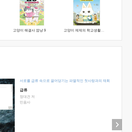
고양이 해결사 깜냥 9
고양이 제제의 학교생활 1 : 초등학생이 이렇게 힘들 줄이야
서로를 급류 속으로 끌어당기는 파멸적인 첫사랑과의 재회
급류
정대건 저
민음사