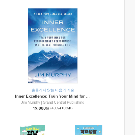
흔들리지 않는 마음의 기술
Inner Excellence: Train Your Mind for Extraordinary Performance and the Best Possible Life
Jim Murphy
|
Grand Central Publishing
19,000
원
(40%
+0%
)