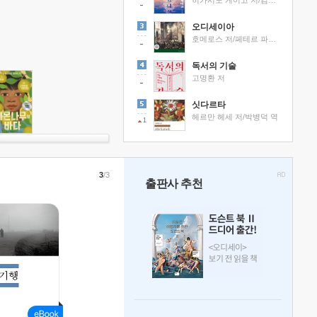
히가시노 게이고 저/김선영 역
오디세이아
호메로스 저/페테르 파울 루벤스 그림/박문재 역
독서의 기술
고명환 저
싯다르타
헤르만 헤세 저/박병덕 역
1
3
/3
출판사 추천