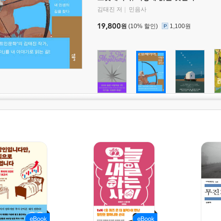
김태진 저
민음사
19,800
원
(10% 할인)
1,100원