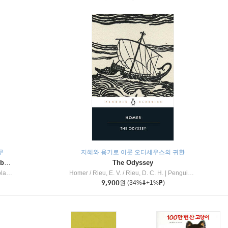
무
지혜와 용기로 이룬 오디세우스의 귀환
Dragon Masters #32 : Heart of the Ruby Dragon (A Branches Book)
The Odyssey
c Inc
Homer / Rieu, E. V. / Rieu, D. C. H.
|
Penguin Group
9,900
원
(34%
+1%
)