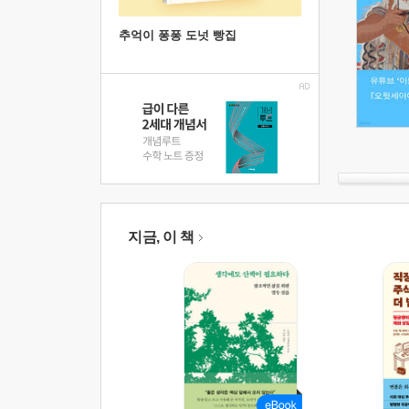
추억이 퐁퐁 도넛 빵집
지금, 이 책