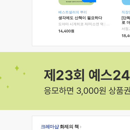
베스트셀러의 뿌리
직장
생각에도 산책이 필요하다
[단
로 
도야마 시게히코 저/지소연 역
|
알에이치코리아(
14,400
원
18,4
크레마샵
화제의 책