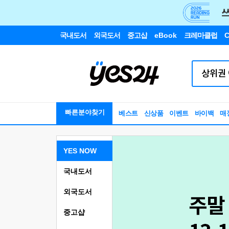
국내도서
외국도서
중고샵
eBook
크레마클럽
C
빠른분야찾기
베스트
신상품
이벤트
바이백
매
YES NOW
국내도서
외국도서
중고샵