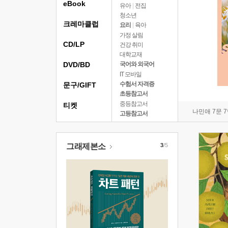
eBook
유아
|
전집
청소년
크레마클럽
요리
|
육아
가정 살림
CD/LP
건강 취미
대학교재
DVD/BD
국어와 외국어
IT 모바일
수험서 자격증
문구/GIFT
초등참고서
중등참고서
티켓
나민애 7문 
고등참고서
그래제본소
3
/5