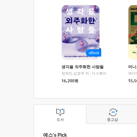
생각을 외주화한 사람들
머니
정재민,김영주 저
|
더스퀘어
16,200
원
15,5
도서
중고샵
예스's Pick