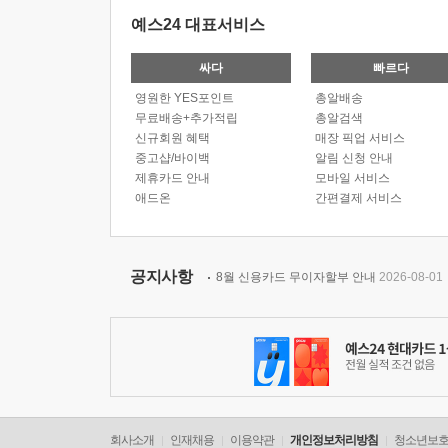
예스24 대표서비스
싸다
빠르다
영원한 YES포인트
총알배송
무료배송+추가적립
총알검색
신규회원 혜택
매장 픽업 서비스
중고샵/바이백
알림 신청 안내
제휴카드 안내
모바일 서비스
애드온
간편결제 서비스
공지사항
8월 신용카드 무이자할부 안내
2026-08-01
회사소개
인재채용
이용약관
개인정보처리방침
청소년보