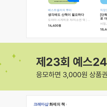
베스트셀러의 뿌리
직장
생각에도 산책이 필요하다
[단
로 
도야마 시게히코 저/지소연 역
|
알에이치코리아(
14,400
원
18,4
크레마샵
화제의 책