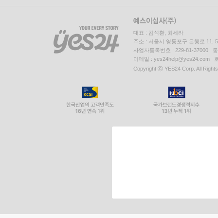
대표 : 김석환, 최세라
주소 : 서울시 영등포구 은행로 11,
사업자등록번호 : 229-81-37000 
이메일 : yes24help@yes24.c
Copyright ⓒ YES24 Corp. All Right