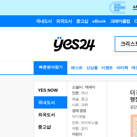
국내도서
외국도서
중고샵
eBook
크레마클럽
C
빠른분야찾기
베스트
신상품
이벤트
바이백
매
소설/시
|
에세이
YES NOW
인문
|
역사
예술
|
종교
국내도서
사회
|
과학
경제 경영
외국도서
자기계발
만화
|
라이트노벨
중고샵
여행
|
잡지
어린이