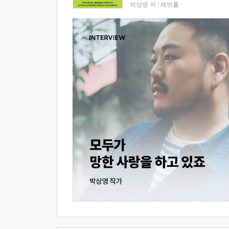
박상영 저
|
래빗홀