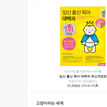
초보 부모를 위한 육아 바이블
임신 출산 육아 대백과 최신개정판
편집부 저
|
삼성출판사
17,550
원
(10%
+5%
)
고양이라는 세계