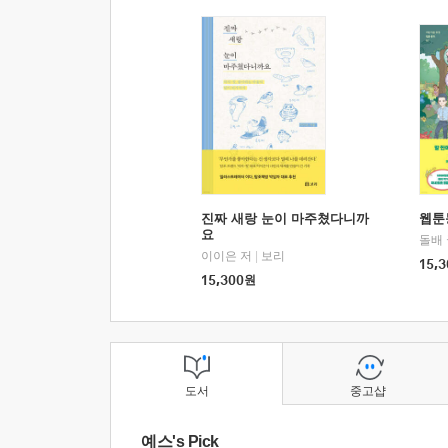
진짜 새랑 눈이 마주쳤다니까
웹툰
요
돌배
이이은 저
|
보리
15,3
15,300
원
도서
중고샵
예스's Pick