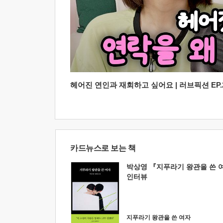
헤어진 연인과 재회하고 싶어요 | 러브픽션 EP.2
카드뉴스로 보는 책
박상영 『지푸라기 왕관을 쓴 
인터뷰
지푸라기 왕관을 쓴 여자