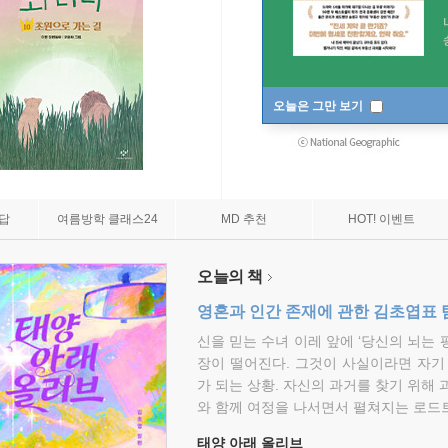
오늘은 그만 보기
7답
여름방학 클래스24
MD 추천
HOT! 이벤트
오늘의 책
영혼과 인간 존재에 관한 김초엽표 
신을 믿는 수녀 이레 앞에 ‘당신의 뇌는 
장이 떨어진다. 그것이 사실이라면 자기
가 되는 상황. 자신의 과거를 찾기 위해 
와 함께 여정을 나서면서 펼쳐지는 로드트
태양 아래 올리브