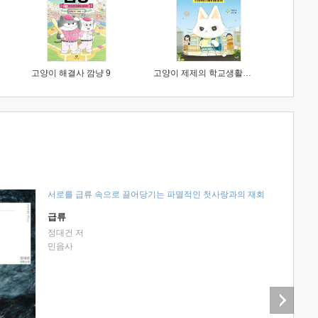
고양이 해결사 깜냥 9
고양이 제제의 학교생활 1 : 초등학생이 이렇게 힘들 줄이야
서로를 급류 속으로 끌어당기는 파멸적인 첫사랑과의 재회
급류
정대건 저
민음사