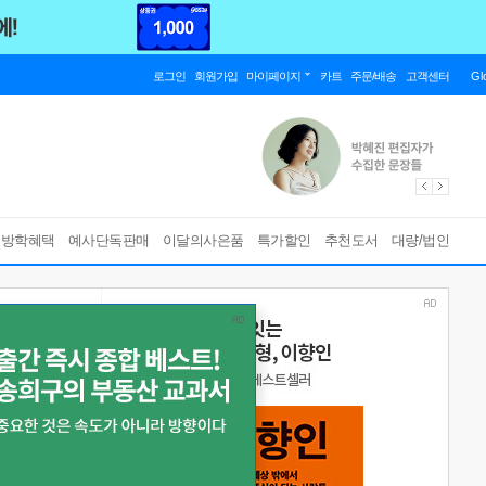
로그인
회원가입
마이페이지
카트
주문/배송
고객센터
Gl
름방학혜택
예사단독판매
이달의사은품
특가할인
추천도서
대량/법인