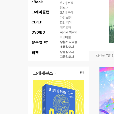
eBook
유아
|
전집
청소년
크레마클럽
요리
|
육아
가정 살림
CD/LP
건강 취미
대학교재
DVD/BD
국어와 외국어
IT 모바일
수험서 자격증
문구/GIFT
초등참고서
중등참고서
티켓
나민애 7문 
고등참고서
그래제본소
5
/5