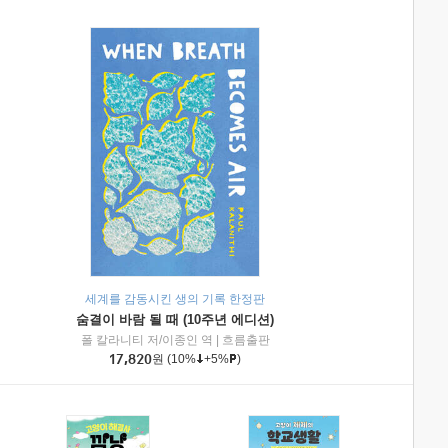
세계를 감동시킨 생의 기록 한정판
숨결이 바람 될 때 (10주년 에디션)
|
미래엔아이세움
폴 칼라니티 저/이종인 역
|
흐름출판
17,820
원
(10%
+5%
)