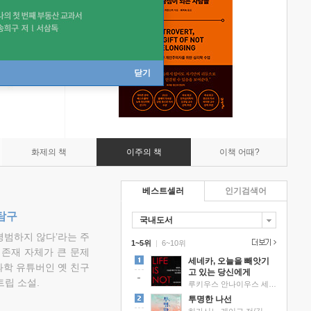
닫기
화제의 책
이주의 책
이책 어때?
베스트셀러
인기검색어
탐구
국내도서
평범하지 않다’라는 주
1~5위
|
6~10위
 존재 자체가 큰 문제
세네카, 오늘을 빼앗기
과학 유튜버인 옛 친구
고 있는 당신에게
립 소설.
루키우스 안나이우스 세네카 저/하와이 대저택 편역
투명한 나선