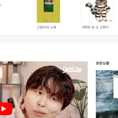
는
고양이의 노래
100만 번 산 고양이
관련상품