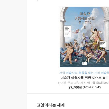
서양 미술사의 흐름을 꿰는 반려 미술
미술관 여행자를 위한 도슨트 북 II
카미유 주노 저/이세진 역
|
윌북(willboo
29,700
원
(10%
+5%
)
고양이라는 세계