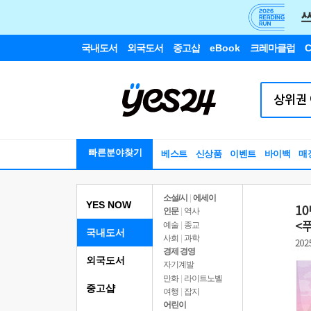
국내도서
외국도서
중고샵
eBook
크레마클럽
C
빠른분야찾기
베스트
신상품
이벤트
바이백
매
소설/시
|
에세이
YES NOW
인문
|
역사
예술
|
종교
국내도서
사회
|
과학
경제 경영
외국도서
자기계발
만화
|
라이트노벨
중고샵
여행
|
잡지
어린이