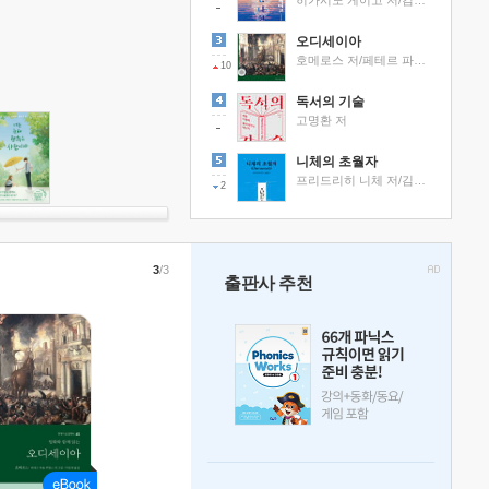
히가시노 게이고 저/김선영 역
오디세이아
호메로스 저/페테르 파울 루벤스 그림/박문재 역
10
독서의 기술
고명환 저
니체의 초월자
프리드리히 니체 저/김철 편역
2
3
/3
출판사 추천