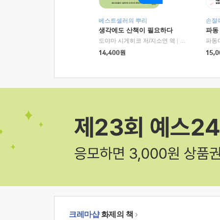
베스트셀러의 뿌리
손절
생각에도 산책이 필요하다
파동
도야마 시게히코 저/지소연 역
|
알에이치코리아(
파동
14,400
원
15,0
크레마샵
화제의 책