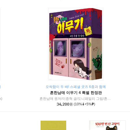
책
오싹함이 두 배! 스페셜 굿즈 6종과 함께
흔한남매 이무기 4 특별 한정판
k)
흔한남매 원저/이종혁 글/도니패밀리 그림/흔한컴퍼니 감수
34,200
원
(10%
+5%
)