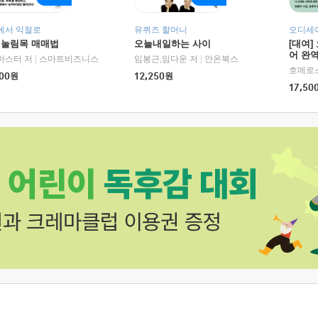
에서 익절로
유퀴즈 할머니
오디세이
 눌림목 매매법
오늘내일하는 사이
[대여]
어 완역
RHK)
마스터 저
|
스마트비즈니스
임봉근,임다운 저
|
안온북스
00
원
12,250
원
17,50