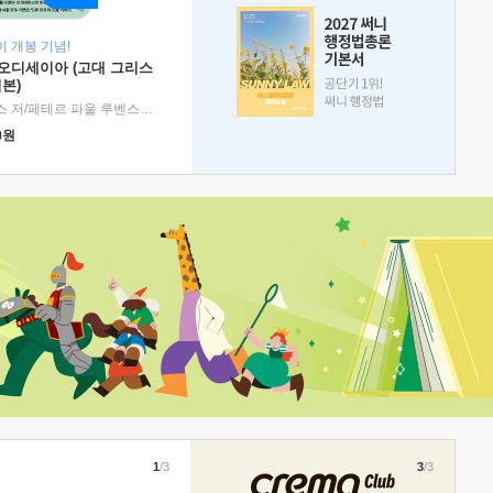
 개봉 기념!
 오디세이아 (고대 그리스
본)
호메로스 저/페테르 파울 루벤스 그림/박문재 역
|
현대지성
0
원
1
/3
3
/3