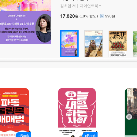
김초엽 저
자이언트북스
17,820
원
(10% 할인)
990원