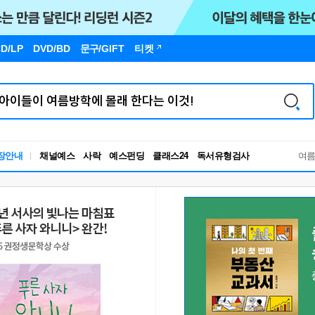
D/LP
DVD/BD
문구
/GIFT
티켓
독서유형검사
장안내
채널예스
사락
예스펀딩
클래스24
RBTI Lab
여
독서유형검사