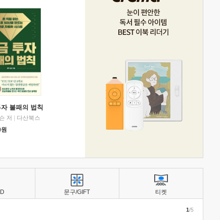
투자 불패의 법칙
슨 저
|
다산북스
0
원
BD
문구/GIFT
티켓
1
/5