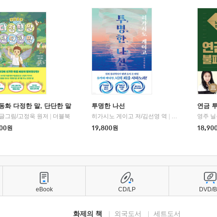
동화 다정한 말, 단단한 말
투명한 나선
연금 
 글그림/고정욱 원저
|
더블북
히가시노 게이고 저/김선영 역
|
북다
영주 닐
00
원
19,800
원
18,90
eBook
CD/LP
DVD/
화제의 책
외국도서
세트도서