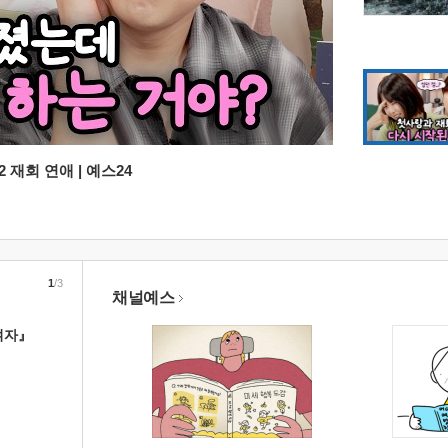
 재회 연애 | 예스24
1
/3
채널예스
여자』