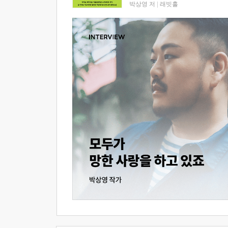
박상영 저
|
래빗홀