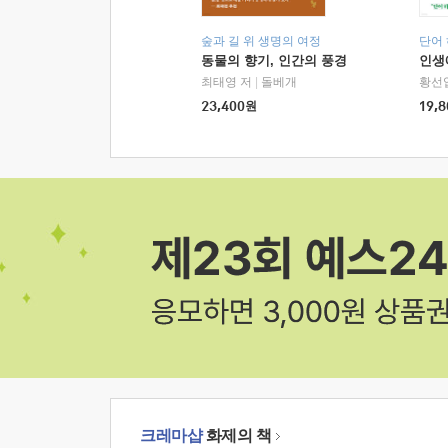
숲과 길 위 생명의 여정
단어
동물의 향기, 인간의 풍경
인생
최태영 저
|
돌베개
황선
23,400
원
19,8
크레마샵
화제의 책