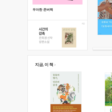
우아한 존버력
지금, 이 책