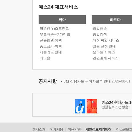
예스24 대표서비스
싸다
빠르다
영원한 YES포인트
총알배송
무료배송+추가적립
총알검색
신규회원 혜택
매장 픽업 서비스
중고샵/바이백
알림 신청 안내
제휴카드 안내
모바일 서비스
애드온
간편결제 서비스
공지사항
8월 신용카드 무이자할부 안내
2026-08-01
회사소개
인재채용
이용약관
개인정보처리방침
청소년보