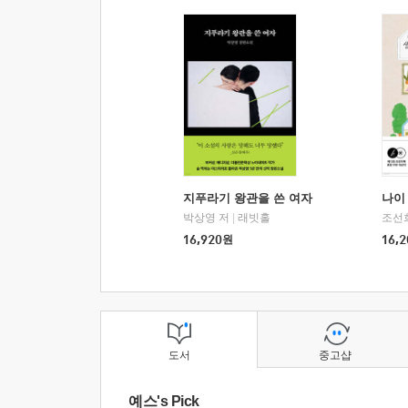
지푸라기 왕관을 쓴 여자
나이 
박상영 저
|
래빗홀
조선
16,920
원
16,2
도서
중고샵
예스's Pick