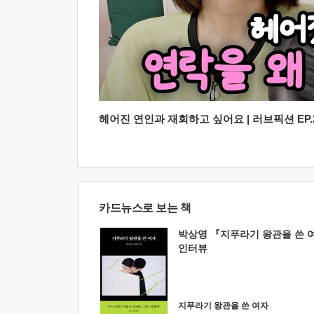
헤어진 연인과 재회하고 싶어요 | 러브픽션 EP.2
카드뉴스로 보는 책
박상영 『지푸라기 왕관을 쓴 
인터뷰
지푸라기 왕관을 쓴 여자