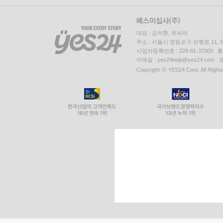
대표 : 김석환, 최세라
주소 : 서울시 영등포구 은행로 11,
사업자등록번호 : 229-81-37000 
이메일 : yes24help@yes24.c
Copyright ⓒ YES24 Corp. All Right