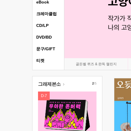
eBook
크레마클럽
CD/LP
DVD/BD
문구/GIFT
티켓
골든벨 퀴즈 & 완독 챌린지
그래제본소
2
/5
D-7