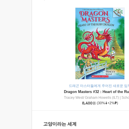
드래곤 마스터들에게 주어진 새로운 임
Tracey West/ Graham Howells (ILT)
|
Scholasti
8,400
원
(30%
+2%
)
고양이라는 세계