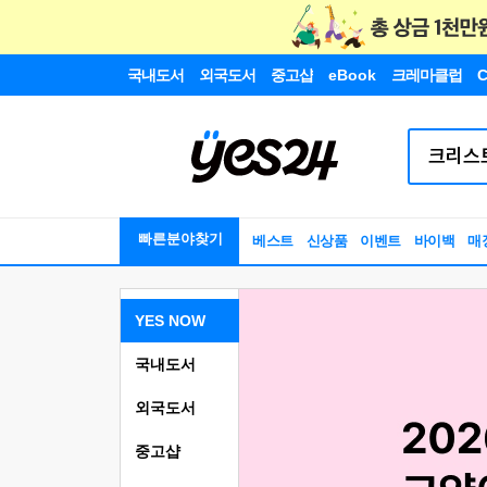
국내도서
외국도서
중고샵
eBook
크레마클럽
C
빠른분야찾기
베스트
신상품
이벤트
바이백
매
YES NOW
국내도서
외국도서
중고샵