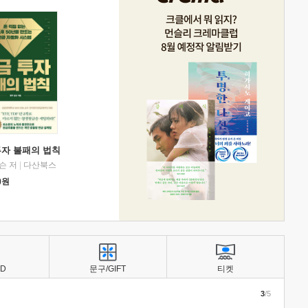
투자 불패의 법칙
슨 저
|
다산북스
0
원
BD
문구/GIFT
티켓
3
/5