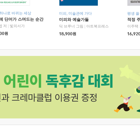
 하나로 바뀌는 세상
미피, 미술관에 가다
평생 쓸
에 단어가 스며드는 순간
미피와 예술가들
적정 
엽 저
|
빛의서가
딕 브루너 그림
|
아트북프레스
이주택 
00
원
18,900
원
16,92