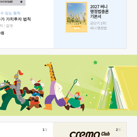
 수 있는 원칙
주가 가치투자 법칙
저
|
길벗
0
원
1
/3
2
/3