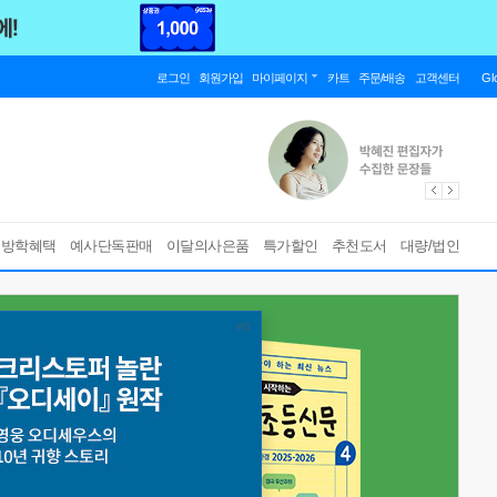
로그인
회원가입
마이페이지
카트
주문/배송
고객센터
Gl
름방학혜택
예사단독판매
이달의사은품
특가할인
추천도서
대량/법인