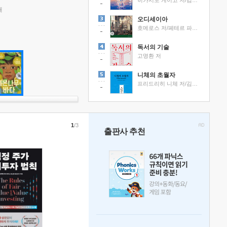
히가시노 게이고 저/김선영 역
래
오디세이아
호메로스 저/페테르 파울 루벤스 그림/박문재 역
독서의 기술
고명환 저
니체의 초월자
프리드리히 니체 저/김철 편역
1
/3
출판사 추천