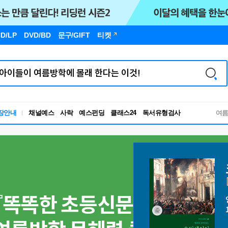
D/LP
DVD/BD
문구
/GIFT
티켓
장안내
채널예스
사락
예스펀딩
클래스24
독서유형검사
여
RBTI Lab
독서유형검사