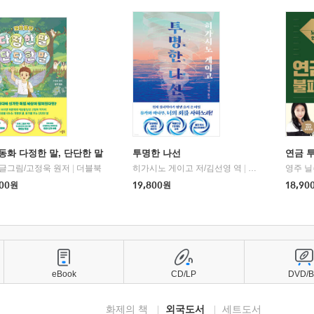
동화 다정한 말, 단단한 말
투명한 나선
연금 
 글그림/고정욱 원저
|
더블북
히가시노 게이고 저/김선영 역
|
북다
영주 닐
00
원
19,800
원
18,90
eBook
CD/LP
DVD/
화제의 책
외국도서
세트도서