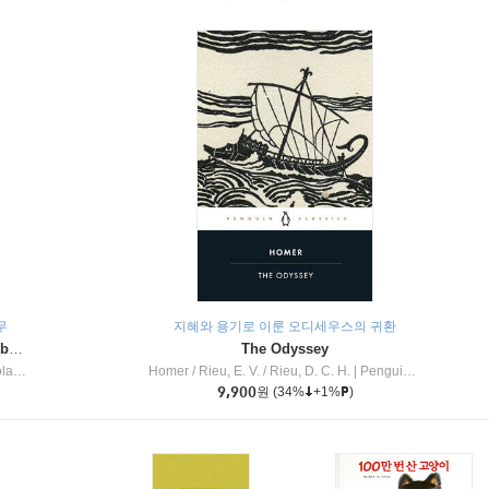
무
지혜와 용기로 이룬 오디세우스의 귀환
Dragon Masters #32 : Heart of the Ruby Dragon (A Branches Book)
The Odyssey
c Inc
Homer / Rieu, E. V. / Rieu, D. C. H.
|
Penguin Group
9,900
원
(34%
+1%
)