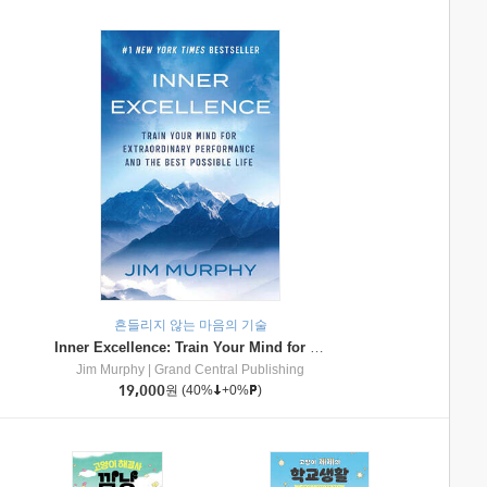
흔들리지 않는 마음의 기술
Inner Excellence: Train Your Mind for Extraordinary Performance and the Best Possible Life
Jim Murphy
|
Grand Central Publishing
19,000
원
(40%
+0%
)