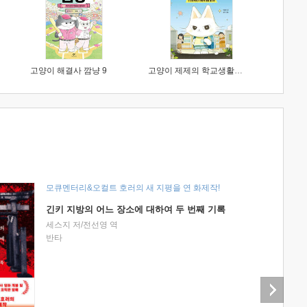
고양이 해결사 깜냥 9
고양이 제제의 학교생활 1 : 초등학생이 이렇게 힘들 줄이야
모큐멘터리&오컬트 호러의 새 지평을 연 화제작!
긴키 지방의 어느 장소에 대하여 두 번째 기록
세스지 저/전선영 역
반타