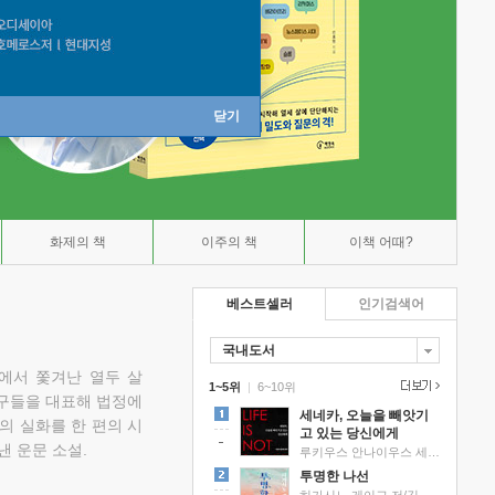
닫기
화제의 책
이주의 책
이책 어때?
베스트셀러
인기검색어
국내도서
에서 쫓겨난 열두 살
1~5위
|
6~10위
친구들을 대표해 법정에
세네카, 오늘을 빼앗기
의 실화를 한 편의 시
고 있는 당신에게
낸 운문 소설.
루키우스 안나이우스 세네카 저/하와이 대저택 편역
투명한 나선