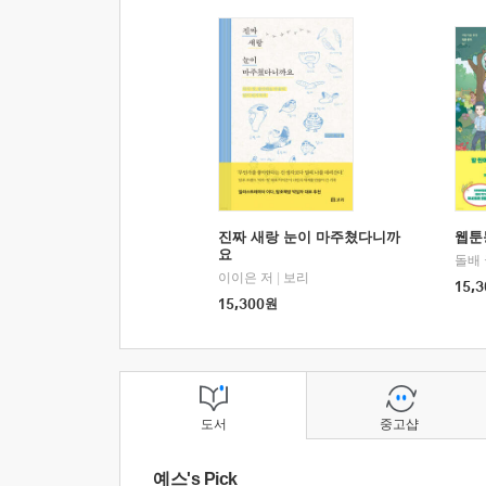
진짜 새랑 눈이 마주쳤다니까
웹툰
요
돌배
이이은 저
|
보리
15,3
15,300
원
도서
중고샵
예스's Pick