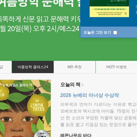
오늘은 그만 보기
7답
여름방학 클래스24
MD 추천
HOT! 이벤트
오늘의 책
2026 뉴베리 아너상 수상작
피부색과 언어가 다르다는 이유로 학교
로베르토와 멕시코계 아이들. 75명의 
선 한 소년과 부당한 차별에 맞선 공동체
를 읽듯 짧고 리듬감 있는 문장으로 풀어
레몬나무의 바다