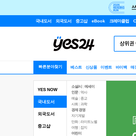
국내도서
외국도서
중고샵
eBook
크레마클럽
C
빠른분야찾기
베스트
신상품
이벤트
바이백
매
소설/시
|
에세이
YES NOW
인문
|
역사
예술
|
종교
국내도서
사회
|
과학
경제 경영
외국도서
자기계발
만화
|
라이트노벨
중고샵
여행
|
잡지
어린이