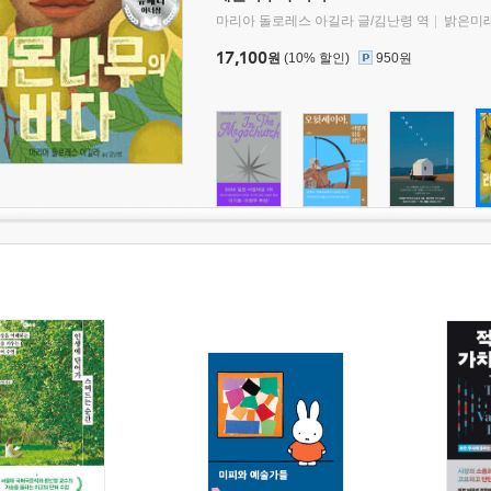
마리아 돌로레스 아길라 글/김난령 역
밝은미
17,100
원
(10% 할인)
950원