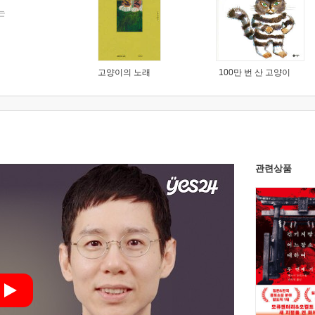
는
고양이의 노래
100만 번 산 고양이
관련상품