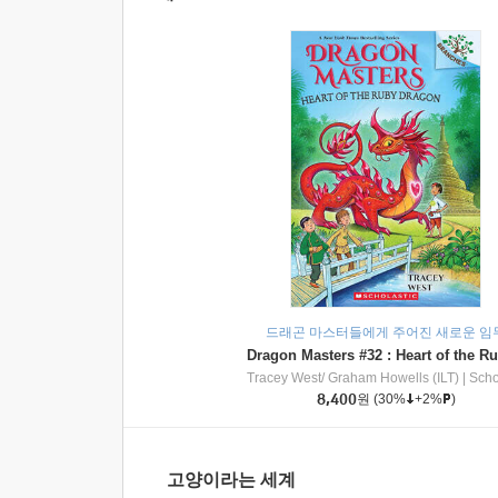
드래곤 마스터들에게 주어진 새로운 임
Tracey West/ Graham Howells (ILT)
|
Scholasti
8,400
원
(30%
+2%
)
고양이라는 세계