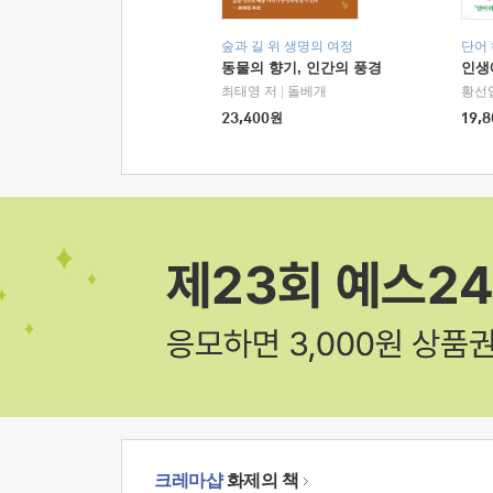
숲과 길 위 생명의 여정
단어
동물의 향기, 인간의 풍경
인생
최태영 저
|
돌베개
황선
23,400
원
19,8
크레마샵
화제의 책