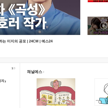
 미지의 공포 | 24CM | 예스24
1
/3
채널예스
여자』