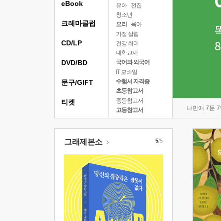
eBook
유아
|
전집
청소년
크레마클럽
요리
|
육아
가정 살림
CD/LP
건강 취미
대학교재
DVD/BD
국어와 외국어
IT 모바일
수험서 자격증
문구/GIFT
초등참고서
중등참고서
티켓
나민애 7문 
고등참고서
그래제본소
5
/5