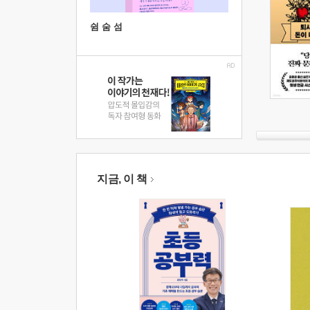
쉼 숨 섬
지금, 이 책