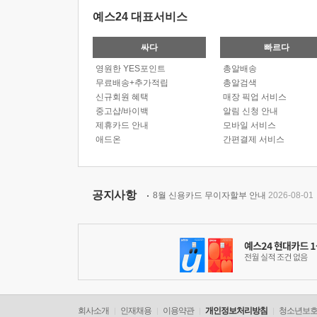
예스24 대표서비스
싸다
빠르다
영원한 YES포인트
총알배송
무료배송+추가적립
총알검색
신규회원 혜택
매장 픽업 서비스
중고샵/바이백
알림 신청 안내
제휴카드 안내
모바일 서비스
애드온
간편결제 서비스
공지사항
8월 신용카드 무이자할부 안내
2026-08-01
회사소개
인재채용
이용약관
개인정보처리방침
청소년보