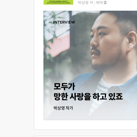
박상영 저
|
래빗홀