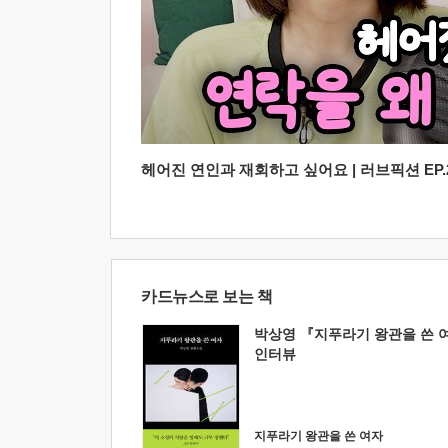
헤어진 연인과 재회하고 싶어요 | 러브픽션 EP.2
카드뉴스로 보는 책
박상영 『지푸라기 왕관을 쓴 
인터뷰
지푸라기 왕관을 쓴 여자