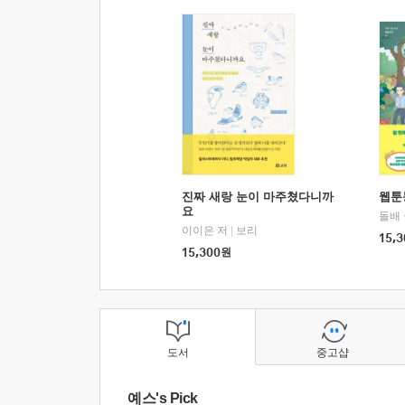
진짜 새랑 눈이 마주쳤다니까
웹툰
요
돌배
이이은 저
|
보리
15,3
15,300
원
도서
중고샵
예스's Pick