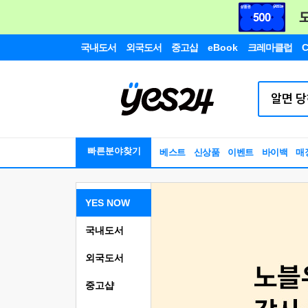
국내도서
외국도서
중고샵
eBook
크레마클럽
C
빠른분야찾기
베스트
신상품
이벤트
바이백
매
YES NOW
국내도서
외국도서
중고샵