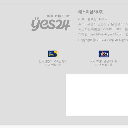
대표 : 김석환, 최세라
주소 : 서울시 영등포구 은행로 11,
사업자등록번호 : 229-81-37000 
이메일 : yes24help@yes24.c
Copyright ⓒ YES24 Corp. All Right