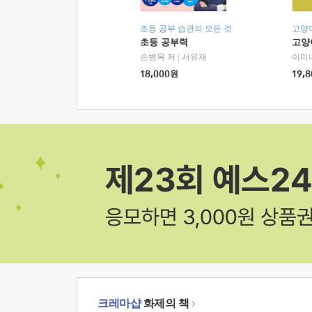
초등 공부 습관의 모든 것
고양
초등 공부력
고양
손병목 저
|
서유재
이미
18,000
원
19,8
크레마샵
화제의 책