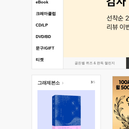
eBook
크레마클럽
CD/LP
DVD/BD
문구/GIFT
티켓
골든벨 퀴즈 & 완독 챌린지
그래제본소
3
/5