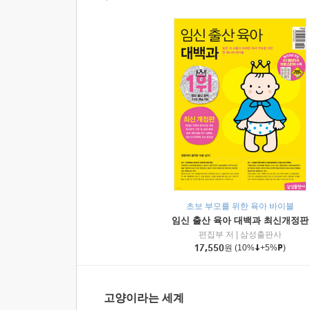
초보 부모를 위한 육아 바이블
임신 출산 육아 대백과 최신개정판
편집부 저
|
삼성출판사
17,550
원
(10%
+5%
)
고양이라는 세계