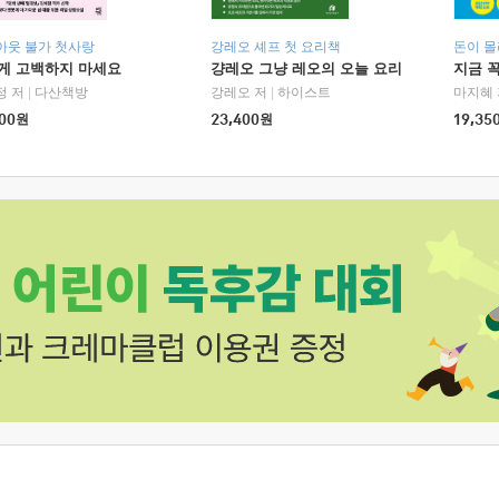
아웃 불가 첫사랑
강레오 셰프 첫 요리책
돈이 몰
에게 고백하지 마세요
걍레오 그냥 레오의 오늘 요리
지금 꼭
정 저
|
다산책방
강레오 저
|
하이스트
마지혜 
00
원
23,400
원
19,35