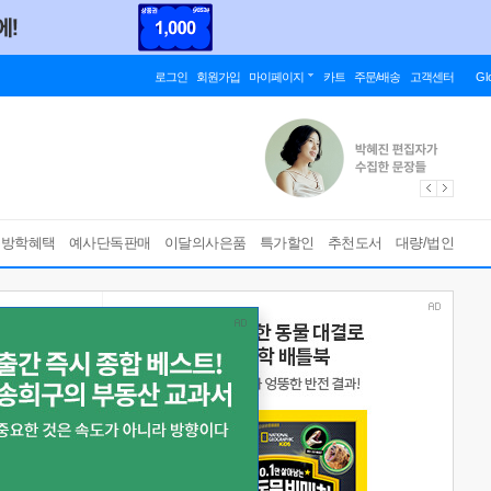
로그인
회원가입
마이페이지
카트
주문/배송
고객센터
Gl
름방학혜택
예사단독판매
이달의사은품
특가할인
추천도서
대량/법인