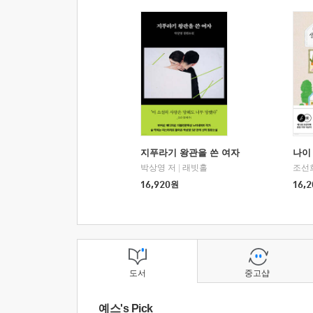
지푸라기 왕관을 쓴 여자
나이 
박상영 저
|
래빗홀
조선
16,920
원
16,2
도서
중고샵
예스's Pick