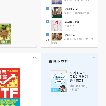
히가시노 게이고 저/김선영 역
오디세이아
호메로스 저/페테르 파울 루벤스 그림/박문재 역
독서의 기술
고명환 저
싯다르타
헤르만 헤세 저/박병덕 역
1
2
/3
출판사 추천