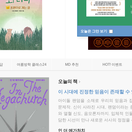
오늘은 그만 보기
7답
여름방학 클래스24
MD 추천
HOT! 이벤트
오늘의 책
이 시대에 진정한 믿음이 존재할 수
아이돌 팬덤을 소재로 우리의 믿음과 
문제작. 신이 사라진 시대, 팬덤이라는
와 열혈 신도, 음모론자까지. 입체적 인
담한 시선이 만나 새로운 서사의 정점을 
인 더 메가처치