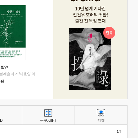
 발견
블래츨리 저/제효영 역
|
디플롯
0
원
BD
문구/GIFT
티켓
1
/5