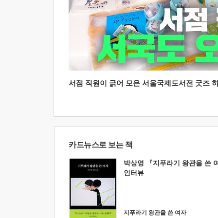
서점 직원이 긁어 모은 서울국제도서전 굿즈 하울
카드뉴스로 보는 책
박상영 『지푸라기 왕관을 쓴 
인터뷰
지푸라기 왕관을 쓴 여자