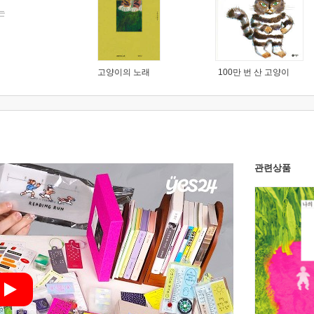
는
고양이의 노래
100만 번 산 고양이
관련상품