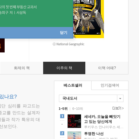
닫기
화제의 책
이주의 책
이책 어때?
베스트셀러
인기검색어
 있나요?
국내도서
집단 심리를 파고드는
1~5위
|
6~10위
 종교를 만드는 설계자
세네카, 오늘을 빼앗기
물들과 작가 특유의 대
고 있는 당신에게
선보인다.
루키우스 안나이우스 세네카 저/하와이 대저택 편역
투명한 나선