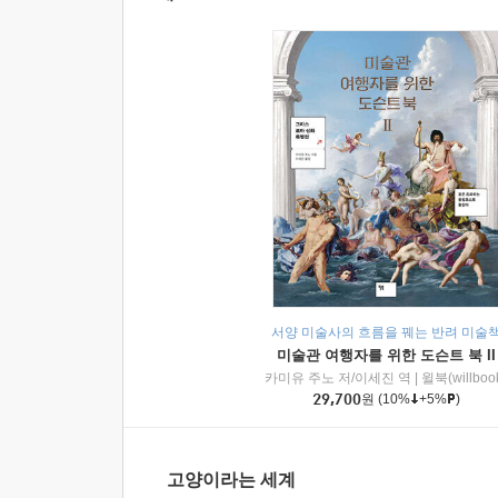
서양 미술사의 흐름을 꿰는 반려 미술
미술관 여행자를 위한 도슨트 북 II
카미유 주노 저/이세진 역
|
윌북(willboo
29,700
원
(10%
+5%
)
고양이라는 세계