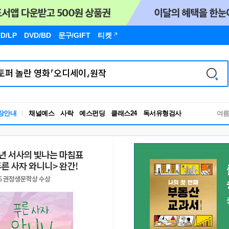
D/LP
DVD/BD
문구
/GIFT
티켓
독서유형검사
장안내
채널예스
사락
예스펀딩
클래스24
RBTI Lab
여
독서유형검사