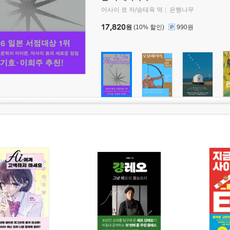
아사이 료 저/송태욱 역
은행나무
17,820
원
(10% 할인)
990원