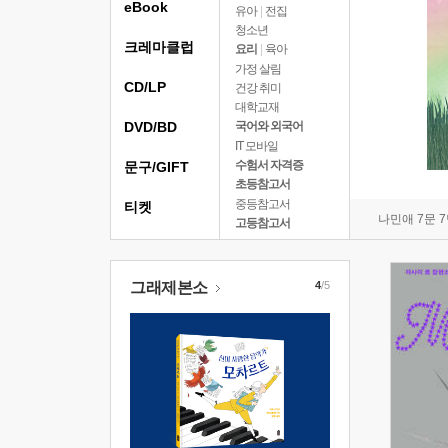
eBook
유아
|
전집
청소년
크레마클럽
요리
|
육아
가정 살림
CD/LP
건강 취미
대학교재
DVD/BD
국어와 외국어
IT 모바일
수험서 자격증
문구/GIFT
초등참고서
중등참고서
티켓
나민애 7문 
고등참고서
그래제본소
4
/5