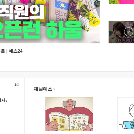
 | 예스24
1
/3
채널예스
여자』