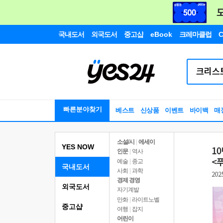
국내도서
외국도서
중고샵
eBook
크레마클럽
C
빠른분야찾기
베스트
신상품
이벤트
바이백
매
소설/시
|
에세이
YES NOW
인문
|
역사
예술
|
종교
국내도서
사회
|
과학
경제 경영
외국도서
자기계발
만화
|
라이트노벨
중고샵
여행
|
잡지
어린이