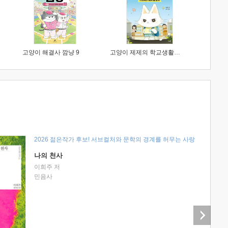
고양이 해결사 깜냥 9
고양이 제제의 학교생활 1 : 초등학생이 이렇게 힘들 줄이야
2026 젊은작가 후보! 서브컬처와 문학의 경계를 허무는 사랑
나의 천사
이희주 저
민음사