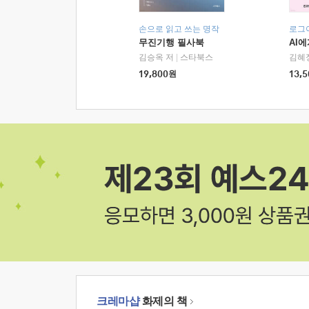
손으로 읽고 쓰는 명작
로그
무진기행 필사북
AI
김승옥 저
|
스타북스
김혜
19,800
원
13,5
크레마샵
화제의 책