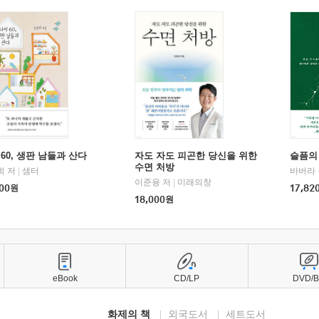
60, 생판 남들과 산다
자도 자도 피곤한 당신을 위한
슬픔의
수면 처방
희 저
|
샘터
바버라 
이준용 저
|
미래의창
00
원
17,82
18,000
원
eBook
CD/LP
DVD/
화제의 책
외국도서
세트도서