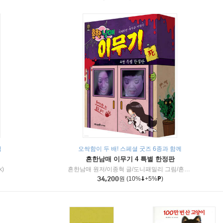
책
오싹함이 두 배! 스페셜 굿즈 6종과 함께
흔한남매 이무기 4 특별 한정판
k)
흔한남매 원저/이종혁 글/도니패밀리 그림/흔한컴퍼니 감수
34,200
원
(10%
+5%
)