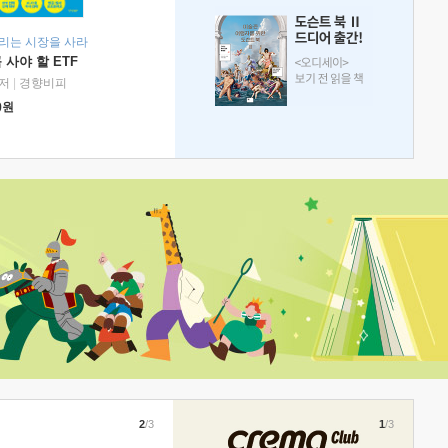
리는 시장을 사라
 사야 할 ETF
저
|
경향비피
0
원
2
/3
1
/3