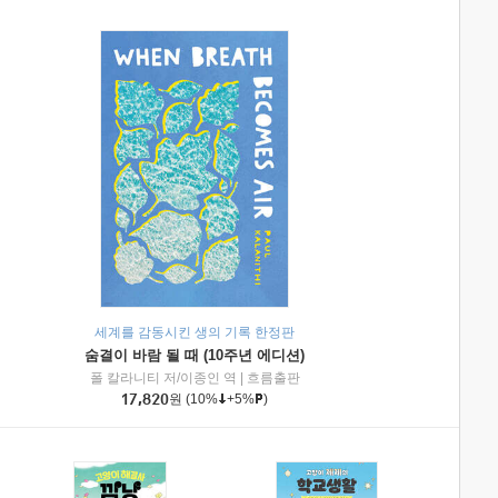
세계를 감동시킨 생의 기록 한정판
숨결이 바람 될 때 (10주년 에디션)
|
미래엔아이세움
폴 칼라니티 저/이종인 역
|
흐름출판
17,820
원
(10%
+5%
)