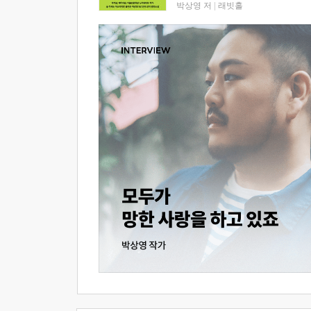
박상영 저
|
래빗홀