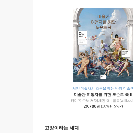
서양 미술사의 흐름을 꿰는 반려 미술
미술관 여행자를 위한 도슨트 북 II
카미유 주노 저/이세진 역
|
윌북(willboo
29,700
원
(10%
+5%
)
고양이라는 세계