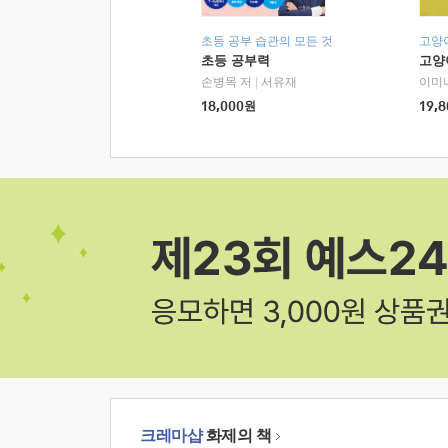
초등 공부 습관의 모든 것
고양
초등 공부력
고양
손병목 저
|
서유재
이미
18,000
원
19,8
크레마샵
화제의 책