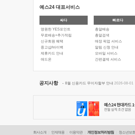
예스24 대표서비스
싸다
빠르다
영원한 YES포인트
총알배송
무료배송+추가적립
총알검색
신규회원 혜택
매장 픽업 서비스
중고샵/바이백
알림 신청 안내
제휴카드 안내
모바일 서비스
애드온
간편결제 서비스
공지사항
8월 신용카드 무이자할부 안내
2026-08-01
회사소개
인재채용
이용약관
개인정보처리방침
청소년보