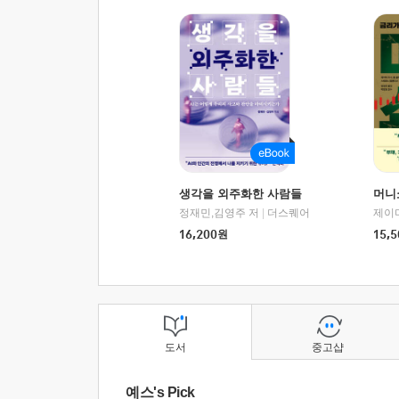
생각을 외주화한 사람들
머니
정재민,김영주 저
|
더스퀘어
16,200
원
15,5
도서
중고샵
예스's Pick