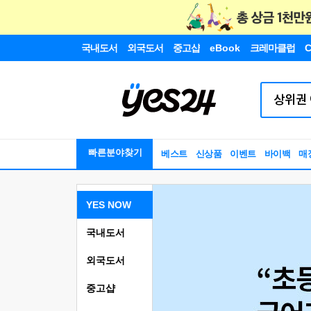
국내도서
외국도서
중고샵
eBook
크레마클럽
C
빠른분야찾기
베스트
신상품
이벤트
바이백
매
YES NOW
국내도서
외국도서
중고샵