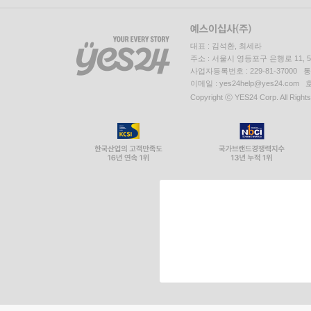
대표 : 김석환, 최세라
주소 : 서울시 영등포구 은행로 11,
사업자등록번호 : 229-81-37000 
이메일 : yes24help@yes24.c
Copyright ⓒ YES24 Corp. All Right