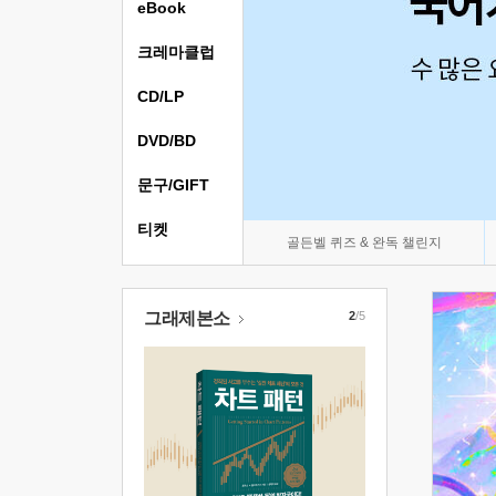
eBook
크레마클럽
CD/LP
DVD/BD
문구/GIFT
티켓
골든벨 퀴즈 & 완독 챌린지
그래제본소
2
/5