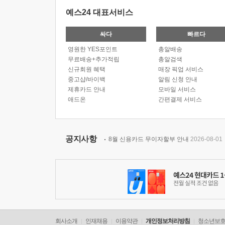
예스24 대표서비스
싸다
빠르다
영원한 YES포인트
총알배송
무료배송+추가적립
총알검색
신규회원 혜택
매장 픽업 서비스
중고샵/바이백
알림 신청 안내
제휴카드 안내
모바일 서비스
애드온
간편결제 서비스
공지사항
8월 신용카드 무이자할부 안내
2026-08-01
회사소개
인재채용
이용약관
개인정보처리방침
청소년보