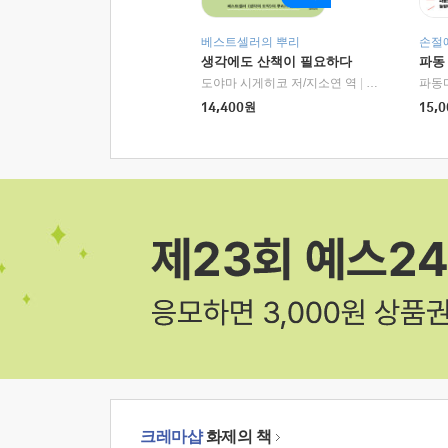
베스트셀러의 뿌리
손절
생각에도 산책이 필요하다
파동
도야마 시게히코 저/지소연 역
|
알에이치코리아(
파동
14,400
원
15,0
크레마샵
화제의 책