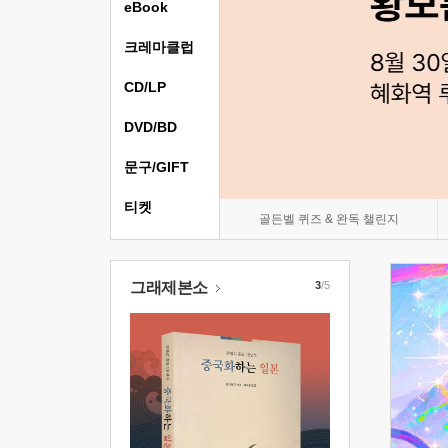
eBook
크레마클럽
CD/LP
DVD/BD
문구/GIFT
티켓
골든벨 퀴즈 & 완독 챌린지
그래제본소
3
/5