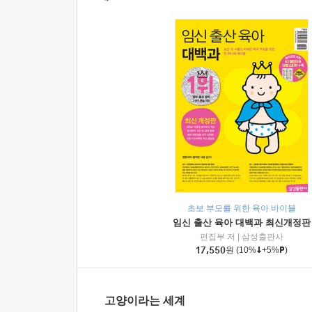
초보 부모를 위한 육아 바이블
임신 출산 육아 대백과 최신개정판
편집부 저
|
삼성출판사
17,550
원
(10%
+5%
)
고양이라는 세계