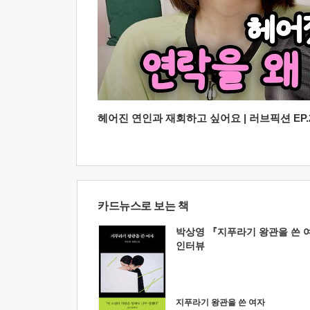
헤어진 연인과 재회하고 싶어요 | 러브픽션 EP.2
카드뉴스로 보는 책
박상영 『지푸라기 왕관을 쓴 
인터뷰
지푸라기 왕관을 쓴 여자