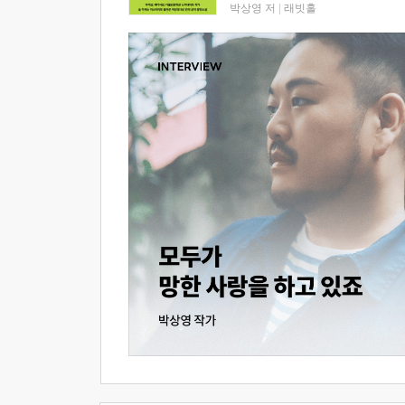
박상영 저
|
래빗홀