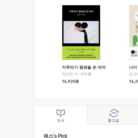
지푸라기 왕관을 쓴 여자
나이 
박상영 저
|
래빗홀
조선
16,920
원
16,2
도서
중고샵
예스's Pick