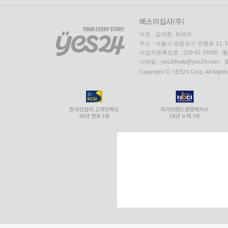
대표 : 김석환, 최세라
주소 : 서울시 영등포구 은행로 11,
사업자등록번호 : 229-81-37000 
이메일 : yes24help@yes24.c
Copyright ⓒ YES24 Corp. All Right