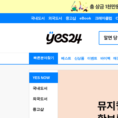
국내도서
외국도서
중고샵
eBook
크레마클럽
C
빠른분야찾기
베스트
신상품
이벤트
바이백
매
YES NOW
국내도서
외국도서
중고샵