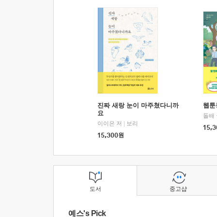
진짜 새랑 눈이 마주쳤다니까
웹툰
요
돌배
이이은 저
|
보리
15,3
15,300
원
도서
중고샵
예스's Pick