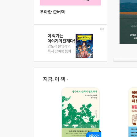
우아한 존버력
지금, 이 책