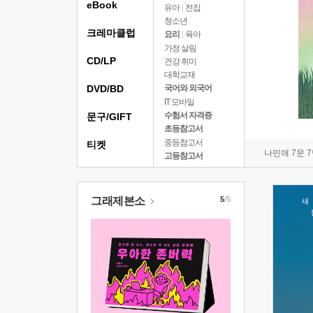
eBook
유아
|
전집
청소년
크레마클럽
요리
|
육아
가정 살림
CD/LP
건강 취미
대학교재
DVD/BD
국어와 외국어
IT 모바일
수험서 자격증
문구/GIFT
초등참고서
중등참고서
티켓
나민애 7문 
고등참고서
그래제본소
5
/5