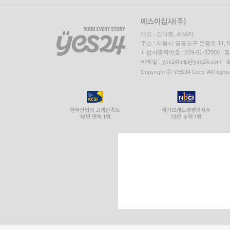
대표 : 김석환, 최세라
주소 : 서울시 영등포구 은행로 11,
사업자등록번호 : 229-81-37000 
이메일 : yes24help@yes24.c
Copyright ⓒ YES24 Corp. All Right