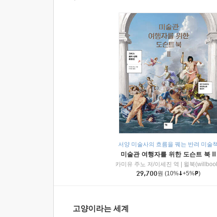
서양 미술사의 흐름을 꿰는 반려 미술
미술관 여행자를 위한 도슨트 북 II
카미유 주노 저/이세진 역
|
윌북(willboo
29,700
원
(10%
+5%
)
고양이라는 세계