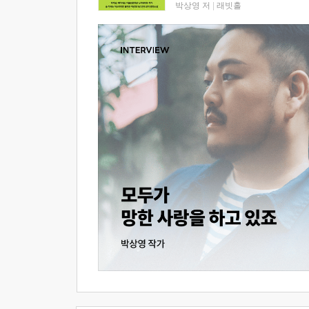
박상영 저
|
래빗홀