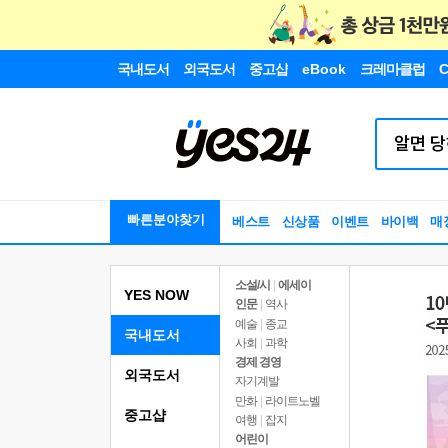
국내도서
외국도서
중고샵
eBook
크레마클럽
C
빠른분야찾기
베스트
신상품
이벤트
바이백
매
소설/시
|
에세이
YES NOW
인문
|
역사
예술
|
종교
국내도서
사회
|
과학
경제 경영
외국도서
자기계발
만화
|
라이트노벨
중고샵
여행
|
잡지
어린이