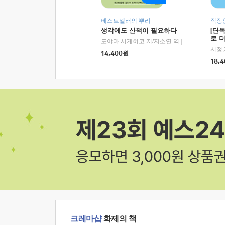
베스트셀러의 뿌리
직장
생각에도 산책이 필요하다
[단
로 
도야마 시게히코 저/지소연 역
|
알에이치코리아(
14,400
원
18,4
크레마샵
화제의 책