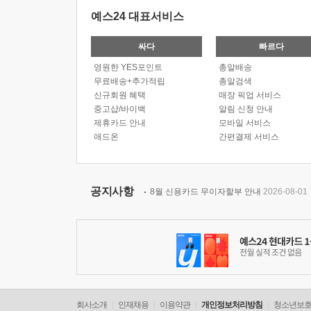
예스24 대표서비스
싸다
빠르다
영원한 YES포인트
총알배송
무료배송+추가적립
총알검색
신규회원 혜택
매장 픽업 서비스
중고샵/바이백
알림 신청 안내
제휴카드 안내
모바일 서비스
애드온
간편결제 서비스
공지사항
8월 신용카드 무이자할부 안내
2026-08-01
회사소개
인재채용
이용약관
개인정보처리방침
청소년보