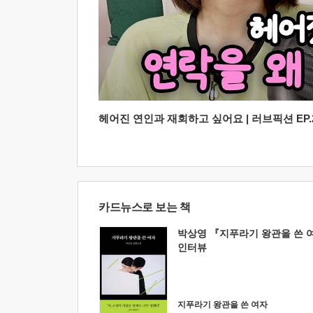
헤어진 연인과 재회하고 싶어요 | 러브픽션 EP.2
카드뉴스로 보는 책
박상영 『지푸라기 왕관을 쓴 
인터뷰
지푸라기 왕관을 쓴 여자