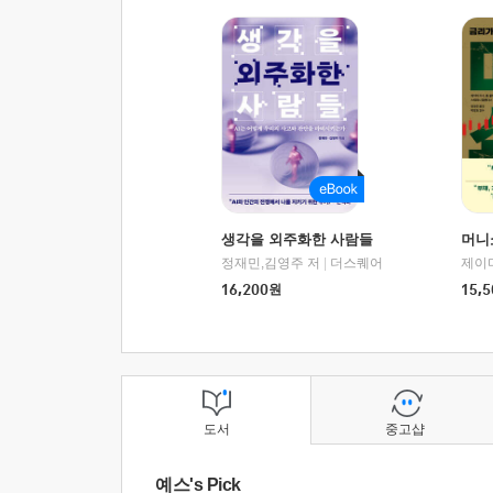
생각을 외주화한 사람들
머니
정재민,김영주 저
|
더스퀘어
16,200
원
15,5
도서
중고샵
예스's Pick