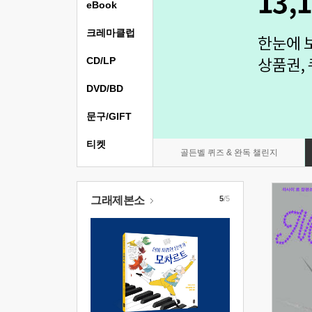
eBook
크레마클럽
CD/LP
DVD/BD
문구/GIFT
티켓
골든벨 퀴즈 & 완독 챌린지
그래제본소
5
/5