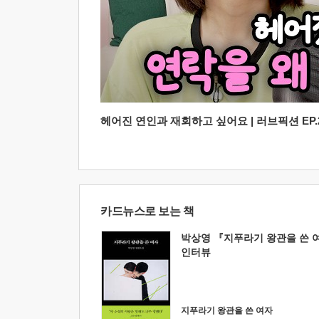
헤어진 연인과 재회하고 싶어요 | 러브픽션 EP.2
카드뉴스로 보는 책
박상영 『지푸라기 왕관을 쓴 
인터뷰
지푸라기 왕관을 쓴 여자