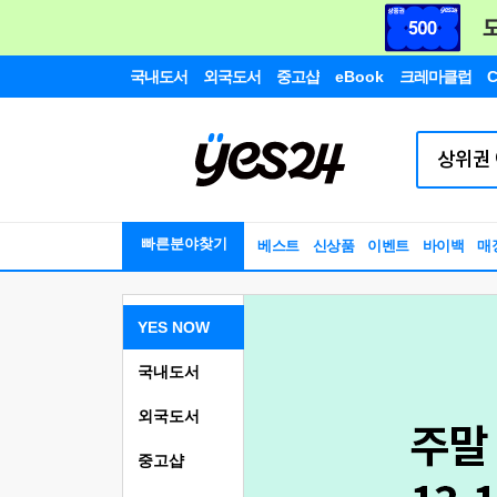
국내도서
외국도서
중고샵
eBook
크레마클럽
C
빠른분야찾기
베스트
신상품
이벤트
바이백
매
YES NOW
국내도서
외국도서
중고샵