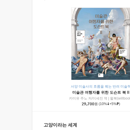
서양 미술사의 흐름을 꿰는 반려 미술
미술관 여행자를 위한 도슨트 북 II
카미유 주노 저/이세진 역
|
윌북(willboo
29,700
원
(10%
+5%
)
고양이라는 세계