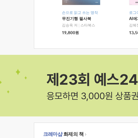
손으로 읽고 쓰는 명작
로그
무진기행 필사북
AI
김승옥 저
|
스타북스
김혜
19,800
원
13,5
크레마샵
화제의 책