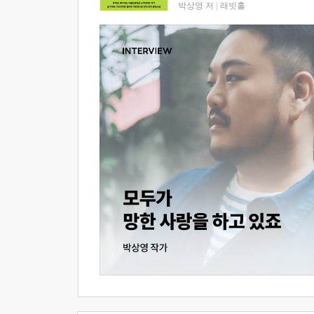
박상영 저
|
래빗홀