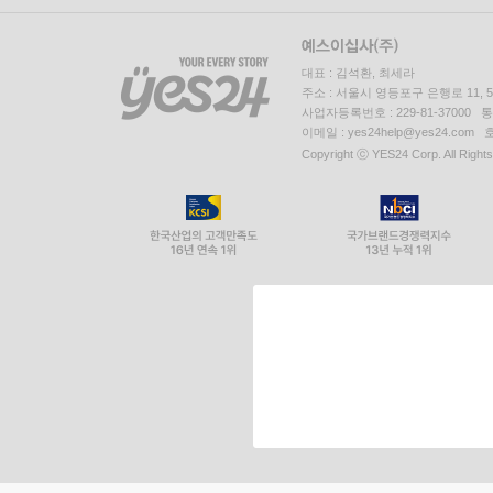
대표 : 김석환, 최세라
주소 : 서울시 영등포구 은행로 11,
사업자등록번호 : 229-81-37000 
이메일 : yes24help@yes24.c
Copyright ⓒ YES24 Corp. All Right