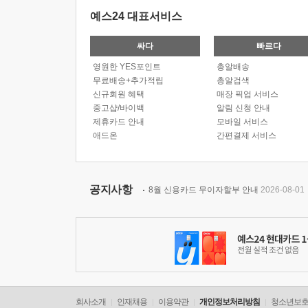
예스24 대표서비스
싸다
빠르다
영원한 YES포인트
총알배송
무료배송+추가적립
총알검색
신규회원 혜택
매장 픽업 서비스
중고샵/바이백
알림 신청 안내
제휴카드 안내
모바일 서비스
애드온
간편결제 서비스
공지사항
8월 신용카드 무이자할부 안내
2026-08-01
회사소개
인재채용
이용약관
개인정보처리방침
청소년보