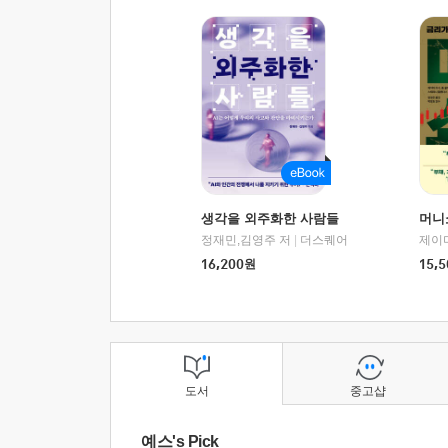
생각을 외주화한 사람들
머니
정재민,김영주 저
|
더스퀘어
16,200
원
15,5
도서
중고샵
예스's Pick