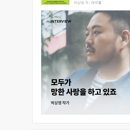
박상영 저
|
래빗홀