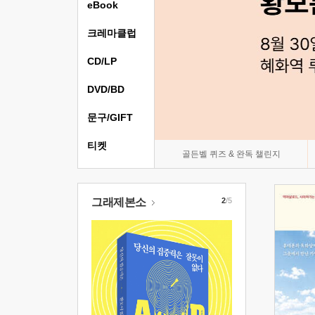
eBook
크레마클럽
CD/LP
DVD/BD
문구/GIFT
티켓
골든벨 퀴즈 & 완독 챌린지
그래제본소
2
/5