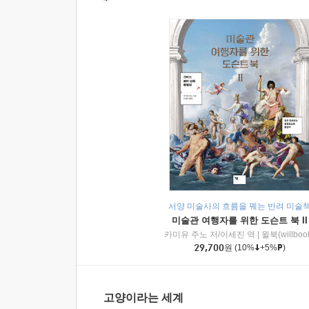
서양 미술사의 흐름을 꿰는 반려 미술
미술관 여행자를 위한 도슨트 북 II
카미유 주노 저/이세진 역
|
윌북(willboo
29,700
원
(10%
+5%
)
고양이라는 세계