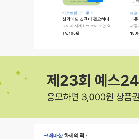
베스트셀러의 뿌리
손절
생각에도 산책이 필요하다
파동
도야마 시게히코 저/지소연 역
|
알에이치코리아(
파동
14,400
원
15,0
크레마샵
화제의 책