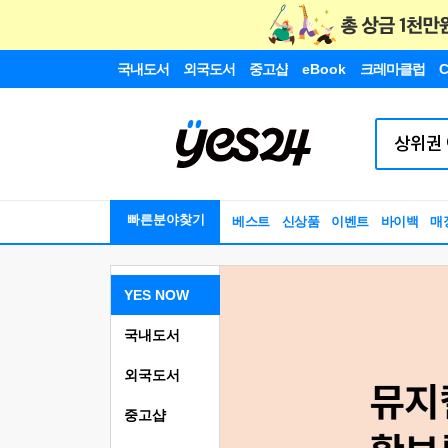
국내도서
외국도서
중고샵
eBook
크레마클럽
C
빠른분야찾기
베스트
신상품
이벤트
바이백
매
YES NOW
국내도서
외국도서
중고샵