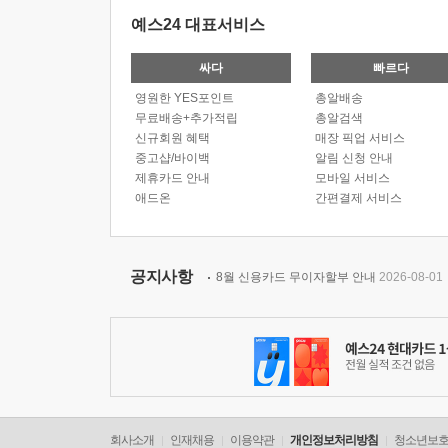
예스24 대표서비스
싸다
빠르다
영원한 YES포인트
총알배송
무료배송+추가적립
총알검색
신규회원 혜택
매장 픽업 서비스
중고샵/바이백
알림 신청 안내
제휴카드 안내
모바일 서비스
애드온
간편결제 서비스
공지사항
8월 신용카드 무이자할부 안내
2026-08-01
회사소개
인재채용
이용약관
개인정보처리방침
청소년보