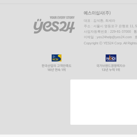
대표 : 김석환, 최세라
주소 : 서울시 영등포구 은행로 11,
사업자등록번호 : 229-81-37000 
이메일 : yes24help@yes24.c
Copyright ⓒ YES24 Corp. All Right