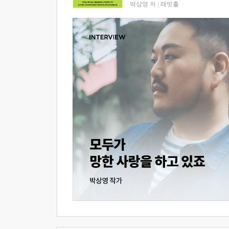
박상영 저
|
래빗홀