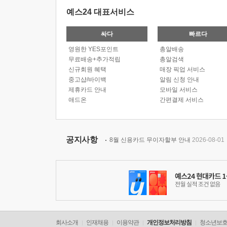
예스24 대표서비스
싸다
빠르다
영원한 YES포인트
총알배송
무료배송+추가적립
총알검색
신규회원 혜택
매장 픽업 서비스
중고샵/바이백
알림 신청 안내
제휴카드 안내
모바일 서비스
애드온
간편결제 서비스
공지사항
8월 신용카드 무이자할부 안내
2026-08-01
회사소개
인재채용
이용약관
개인정보처리방침
청소년보