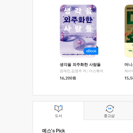
생각을 외주화한 사람들
머니
정재민,김영주 저
|
더스퀘어
16,200
원
15,5
도서
중고샵
예스's Pick