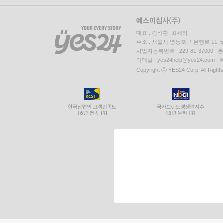
대표 : 김석환, 최세라
주소 : 서울시 영등포구 은행로 11,
사업자등록번호 : 229-81-37000 
이메일 : yes24help@yes24.c
Copyright ⓒ YES24 Corp. All Right