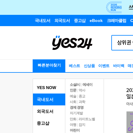
국내도서
외국도서
중고샵
eBook
크레마클럽
C
빠른분야찾기
베스트
신상품
이벤트
바이백
매
소설/시
|
에세이
YES NOW
인문
|
역사
예술
|
종교
국내도서
사회
|
과학
경제 경영
외국도서
자기계발
만화
|
라이트노벨
중고샵
여행
|
잡지
어린이