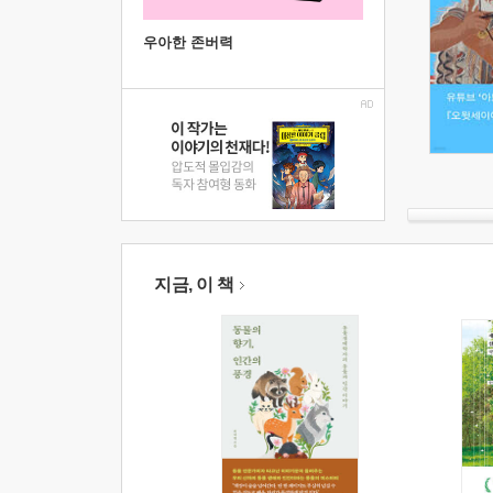
우아한 존버력
지금, 이 책