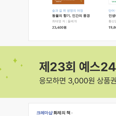
숲과 길 위 생명의 여정
단어
동물의 향기, 인간의 풍경
인생
최태영 저
|
돌베개
황선
23,400
원
19,8
크레마샵
화제의 책