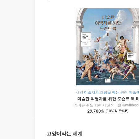
서양 미술사의 흐름을 꿰는 반려 미술
미술관 여행자를 위한 도슨트 북 II
카미유 주노 저/이세진 역
|
윌북(willboo
29,700
원
(10%
+5%
)
고양이라는 세계