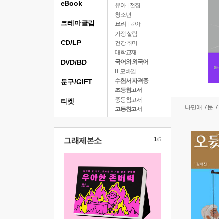
eBook
유아
|
전집
청소년
크레마클럽
요리
|
육아
가정 살림
CD/LP
건강 취미
대학교재
DVD/BD
국어와 외국어
IT 모바일
수험서 자격증
문구/GIFT
초등참고서
중등참고서
티켓
나민애 7문 
고등참고서
그래제본소
1
/5