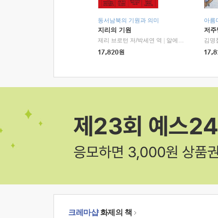
동서남북의 기원과 의미
아름
지리의 기원
저주
제리 브로턴 저/박세연 역
|
알에이치코리아(RHK)
김명
17,820
원
17,8
크레마샵
화제의 책