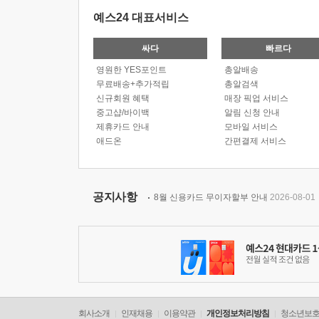
예스24 대표서비스
싸다
빠르다
영원한 YES포인트
총알배송
무료배송+추가적립
총알검색
신규회원 혜택
매장 픽업 서비스
중고샵/바이백
알림 신청 안내
제휴카드 안내
모바일 서비스
애드온
간편결제 서비스
공지사항
8월 신용카드 무이자할부 안내
2026-08-01
회사소개
인재채용
이용약관
개인정보처리방침
청소년보