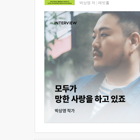
박상영 저
|
래빗홀