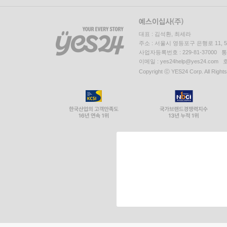
대표 : 김석환, 최세라
주소 : 서울시 영등포구 은행로 11,
사업자등록번호 : 229-81-37000 
이메일 : yes24help@yes24.c
Copyright ⓒ YES24 Corp. All Right