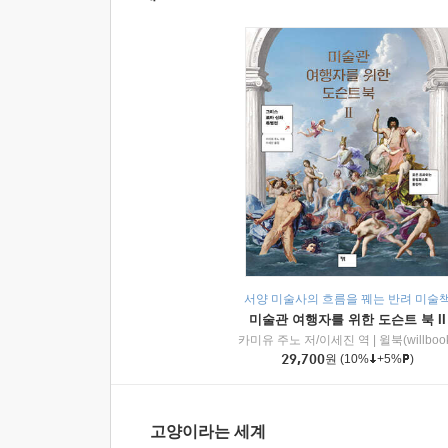
서양 미술사의 흐름을 꿰는 반려 미술
미술관 여행자를 위한 도슨트 북 II
카미유 주노 저/이세진 역
|
윌북(willboo
29,700
원
(10%
+5%
)
고양이라는 세계