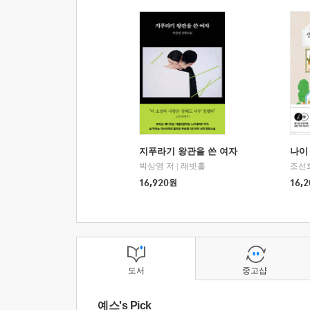
지푸라기 왕관을 쓴 여자
나이 
박상영 저
|
래빗홀
조선
16,920
원
16,2
도서
중고샵
예스's Pick