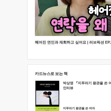
헤어진 연인과 재회하고 싶어요 | 러브픽션 EP.2
카드뉴스로 보는 책
박상영 『지푸라기 왕관을 쓴 
인터뷰
지푸라기 왕관을 쓴 여자