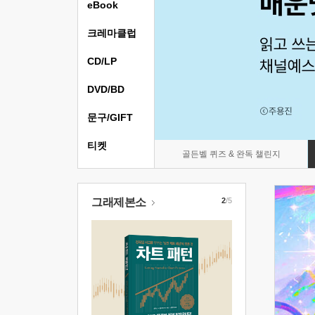
eBook
크레마클럽
CD/LP
DVD/BD
문구/GIFT
티켓
골든벨 퀴즈 & 완독 챌린지
그래제본소
2
/5