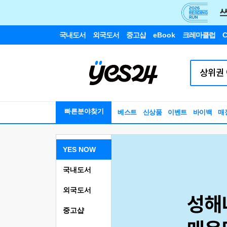
국내도서
외국도서
중고샵
eBook
크레마클럽
C
빠른분야찾기
베스트
신상품
이벤트
바이백
매
YES NOW
국내도서
외국도서
중고샵