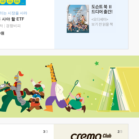
리는 시장을 사라
 사야 할 ETF
저
|
경향비피
0
원
3
/3
2
/3