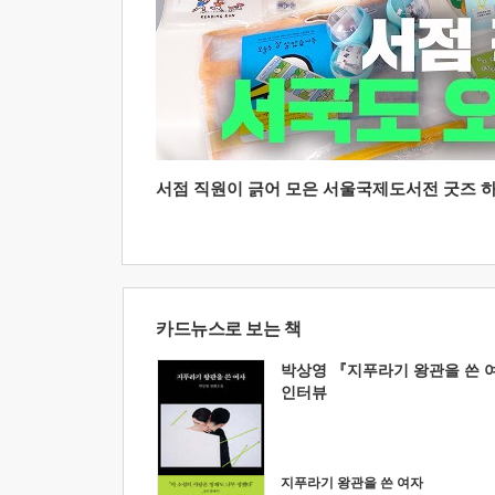
서점 직원이 긁어 모은 서울국제도서전 굿즈 하울
카드뉴스로 보는 책
박상영 『지푸라기 왕관을 쓴 
인터뷰
지푸라기 왕관을 쓴 여자