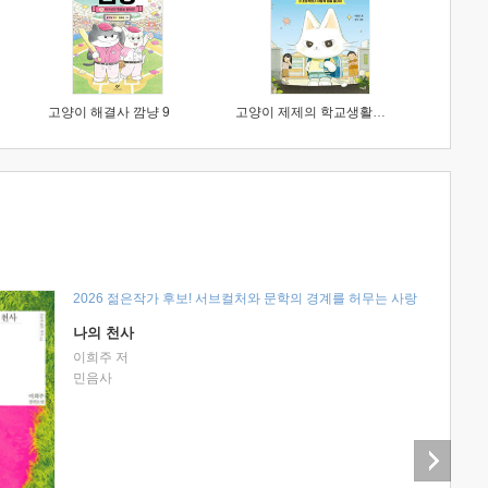
고양이 해결사 깜냥 9
고양이 제제의 학교생활 1 : 초등학생이 이렇게 힘들 줄이야
2026 젊은작가 후보! 서브컬처와 문학의 경계를 허무는 사랑
나의 천사
이희주 저
민음사