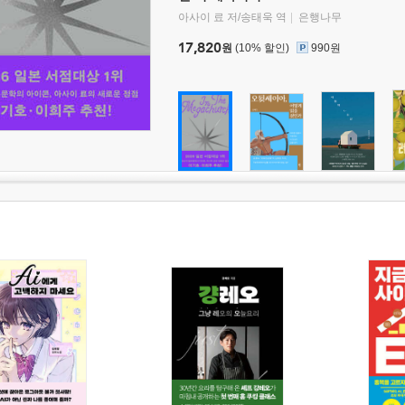
아사이 료 저/송태욱 역
은행나무
17,820
원
(10% 할인)
990원