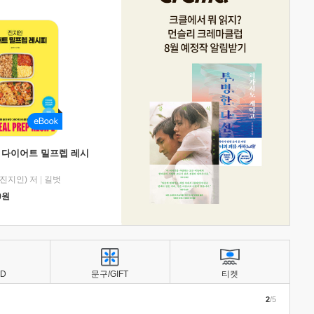
 다이어트 밀프렙 레시
진지인) 저
|
길벗
0
원
BD
문구/GIFT
티켓
2
/5