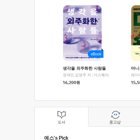
생각을 외주화한 사람들
머니
정재민,김영주 저
|
더스퀘어
16,200
원
15,5
도서
중고샵
예스's Pick