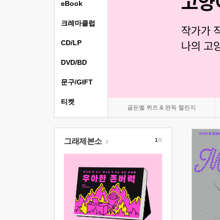
eBook
크레마클럽
CD/LP
DVD/BD
문구/GIFT
티켓
골든벨 퀴즈 & 완독 챌린지
그래제본소
1
/5