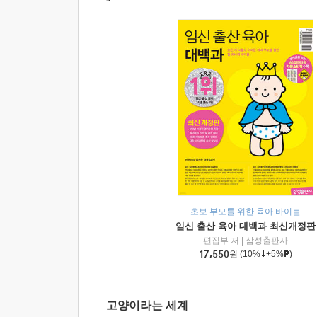
초보 부모를 위한 육아 바이블
임신 출산 육아 대백과 최신개정판
편집부 저
|
삼성출판사
17,550
원
(10%
+5%
)
고양이라는 세계