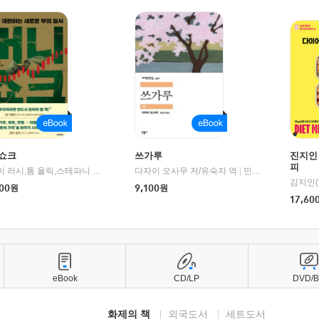
쇼크
쓰가루
진지인
피
제이미 러시,톰 올릭,스테파니 플랜더스 편저/임경은 역/박정호 감수
다자이 오사무 저/유숙자 역
|
교보문고
|
민음사
김지인(
00
원
9,100
원
17,60
eBook
CD/LP
DVD/
화제의 책
외국도서
세트도서