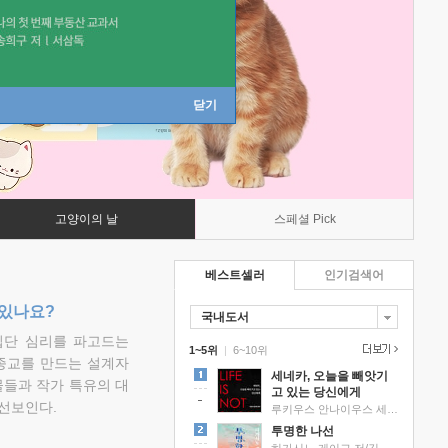
닫기
고양이의 날
스페셜 Pick
베스트셀러
인기검색어
 있나요?
국내도서
집단 심리를 파고드는
1~5위
|
6~10위
 종교를 만드는 설계자
세네카, 오늘을 빼앗기
물들과 작가 특유의 대
고 있는 당신에게
선보인다.
루키우스 안나이우스 세네카 저/하와이 대저택 편역
투명한 나선