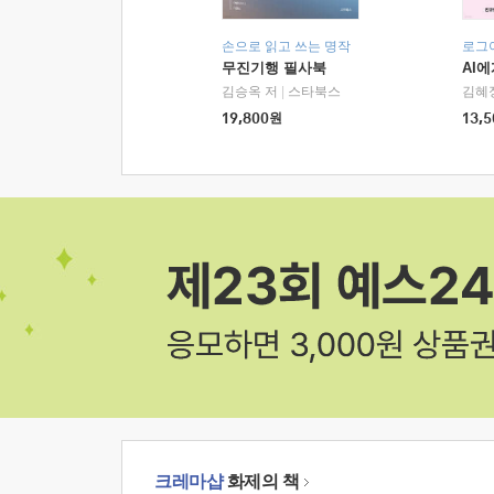
손으로 읽고 쓰는 명작
로그
무진기행 필사북
AI
김승옥 저
|
스타북스
김혜
19,800
원
13,5
크레마샵
화제의 책