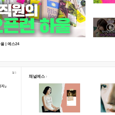
 | 예스24
1
/3
채널예스
여자』