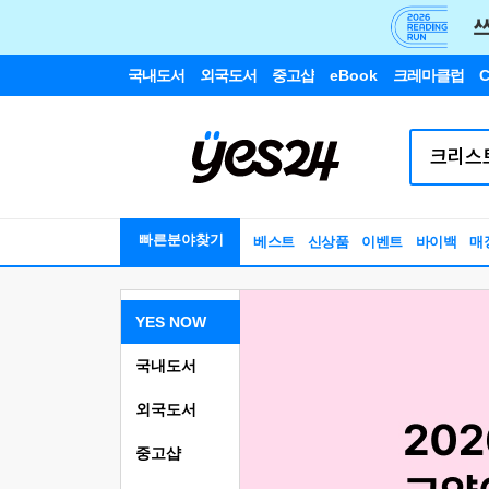
국내도서
외국도서
중고샵
eBook
크레마클럽
C
빠른분야찾기
베스트
신상품
이벤트
바이백
매
YES NOW
국내도서
외국도서
중고샵