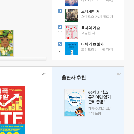
히가시노 게이고 저/김선영 역
오디세이아
호메로스 저/페테르 파울 루벤스 그림/박문재 역
독서의 기술
고명환 저
니체의 초월자
프리드리히 니체 저/김철 편역
2
/3
출판사 추천