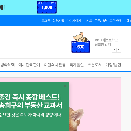
로그인
회원가입
마이페이지
카트
주문/배송
고객센터
Gl
름방학혜택
예사단독판매
이달의사은품
특가할인
추천도서
대량/법인