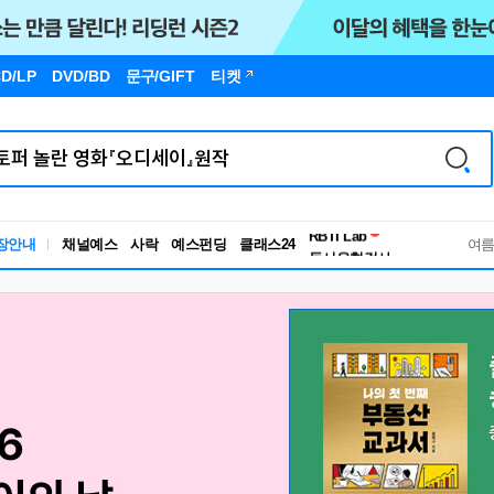
D/LP
DVD/BD
문구
/GIFT
티켓
장안내
채널예스
사락
예스펀딩
클래스24
독서유형검사
여
RBTI Lab
독서유형검사