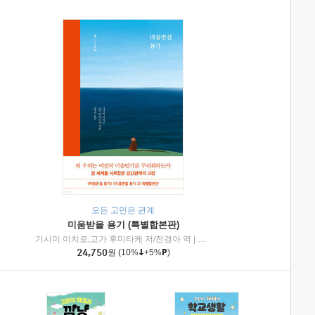
모든 고민은 관계
미움받을 용기 (특별합본판)
기시미 이치로,고가 후미타케 저/전경아 역
|
제이브리즈북스
|
인플루엔셜
24,750
원
(10%
+5%
)