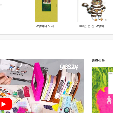
는
고양이의 노래
100만 번 산 고양이
관련상품