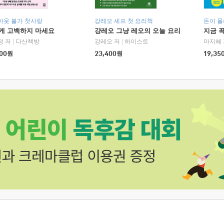
아웃 불가 첫사랑
강레오 셰프 첫 요리책
돈이 몰
에게 고백하지 마세요
걍레오 그냥 레오의 오늘 요리
지금 꼭
정 저
|
다산책방
강레오 저
|
하이스트
마지혜 
00
원
23,400
원
19,35