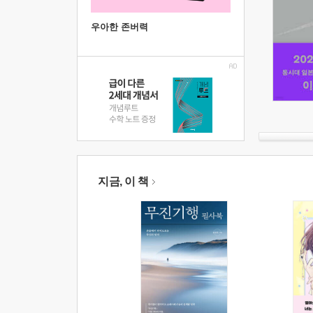
우아한 존버력
지금, 이 책