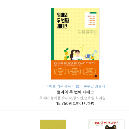
아이를 키우며 내 이름의 부수입 만들기
엄마의 두 번째 재테크
우리나,정예용,유재숙,양지인,손효영,최미영,조민주,이진현,차미숙,서미숙 저
15,750
원
(10%
+5%
)