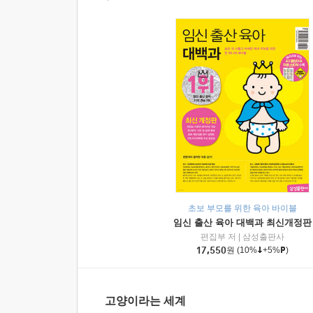
초보 부모를 위한 육아 바이블
임신 출산 육아 대백과 최신개정판
편집부 저
|
삼성출판사
17,550
원
(10%
+5%
)
고양이라는 세계