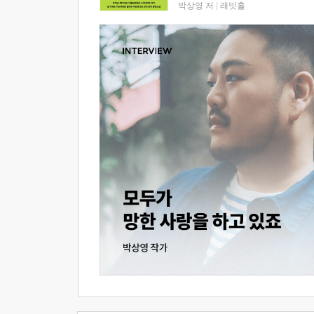
박상영 저
|
래빗홀