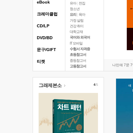
eBook
유아
|
전집
청소년
크레마클럽
요리
|
육아
가정 살림
CD/LP
건강 취미
대학교재
DVD/BD
국어와 외국어
IT 모바일
수험서 자격증
문구/GIFT
초등참고서
중등참고서
티켓
나민애 7문 
고등참고서
그래제본소
4
/5