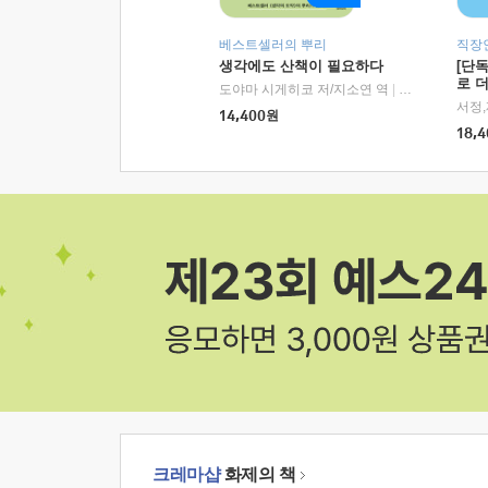
베스트셀러의 뿌리
직장
생각에도 산책이 필요하다
[단
로 
도야마 시게히코 저/지소연 역
|
알에이치코리아(
14,400
원
18,4
크레마샵
화제의 책