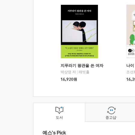
지푸라기 왕관을 쓴 여자
나이 
박상영 저
|
래빗홀
조선
16,920
원
16,2
도서
중고샵
예스's Pick