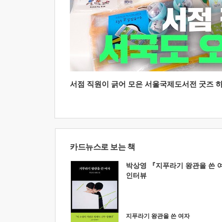
서점 직원이 긁어 모은 서울국제도서전 굿즈 하울
카드뉴스로 보는 책
박상영 『지푸라기 왕관을 쓴 
인터뷰
지푸라기 왕관을 쓴 여자