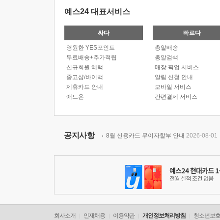
예스24 대표서비스
싸다
빠르다
영원한 YES포인트
총알배송
무료배송+추가적립
총알검색
신규회원 혜택
매장 픽업 서비스
중고샵/바이백
알림 신청 안내
제휴카드 안내
모바일 서비스
애드온
간편결제 서비스
공지사항
8월 신용카드 무이자할부 안내
2026-08-01
회사소개
인재채용
이용약관
개인정보처리방침
청소년보