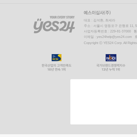
대표 : 김석환, 최세라
주소 : 서울시 영등포구 은행로 11,
사업자등록번호 : 229-81-37000 
이메일 : yes24help@yes24.c
Copyright ⓒ YES24 Corp. All Right