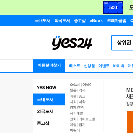
국내도서
외국도서
중고샵
eBook
크레마클럽
C
빠른분야찾기
베스트
신상품
이벤트
바이백
매
소설/시
|
에세이
YES NOW
인문
|
역사
예술
|
종교
국내도서
사회
|
과학
경제 경영
외국도서
자기계발
만화
|
라이트노벨
중고샵
여행
|
잡지
어린이